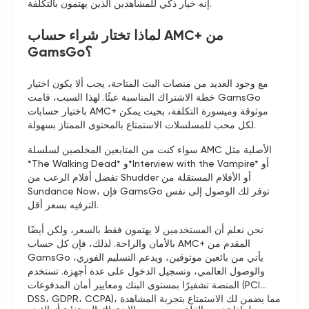
إنه خيار ذكي للمشاهدين الذين يهتمون بالتكلفة.
لماذا تختار شراء حساب AMC+ من
GamsGo؟
مع وجود العديد من منصات البث المتاحة، يجب ألا يكون اختيار
خطة الاشتراك المناسبة عبئًا. لهذا السبب، قامت GamsGo
باختيار حسابات AMC+ موثوقة وميسورة التكلفة، بحيث يمكن
لكل محب للمسلسلات الاستمتاع بالمحتوى الممتاز بسهولة.
سواء كنت من المتابعين المخلصين لسلسلة AMC الأصلية مثل
*The Walking Dead* و*Interview with the Vampire* أو
تفضل أفلام الرعب من Shudder أو الأفلام المستقلة من
Sundance Now، فإن GamsGo توفر لك الوصول إلى نفس
الترفيه بسعر أقل.
نحن نعلم أن المستخدمين لا يهتمون فقط بالسعر، ولكن أيضًا
بالأمان والراحة. لذلك، فإن كل حساب AMC+ المقدم من
GamsGo يأتي من بائعين موثوقين، ويدعم التسليم الفوري،
والوصول العالمي، وتسجيل الدخول على عدة أجهزة. تستخدم
المنصة تشفيرًا بمستوى البنك ومعايير أمان المدفوعات (PCI
DSS، GDPR، CCPA)، مما يضمن لك الاستمتاع بتجربة المشاهدة