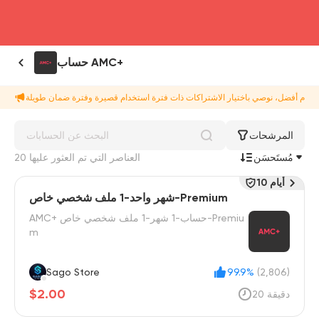
head4
حساب AMC+
المرشحات
مُستَحسَن
20 العناصر التي تم العثور عليها
10 أيام
شهر واحد-1 ملف شخصي خاص-Premium
AMC+ حساب-1 شهر-1 ملف شخصي خاص-Premiu
m
Sago Store
99.9%
(2,806)
$2.00
20 دقيقة