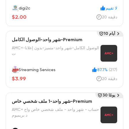
لا تقييم
digi2c
$2.00
20 دقيقة
10 أيام
شهر واحد-الوصول الكامل-Premium
AMC+-الوصول الكامل-شهر واحد-متميز-بدون إعلانا
ت
Streaming Services
87.7%
(217)
$3.99
20 دقيقة
30 يومًا
شهر واحد-1 ملف شخصي خاص-Premium
AMC+ حساب - شهر واحد - ملف شخصي خاص واح
د بريميوم