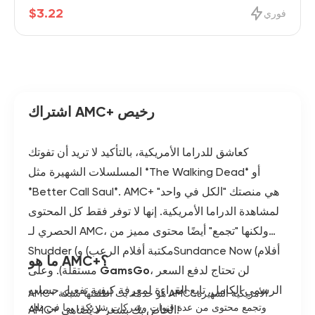
$3.22
فوري
اشتراك AMC+ رخيص
كعاشق للدراما الأمريكية، بالتأكيد لا تريد أن تفوتك
المسلسلات الشهيرة مثل *The Walking Dead* أو
*Better Call Saul*. AMC+ هي منصتك "الكل في واحد"
لمشاهدة الدراما الأمريكية. إنها لا توفر فقط كل المحتوى
الحصري لـ AMC، ولكنها "تجمع" أيضًا محتوى مميز من
Shudder (مكتبة أفلام الرعب) وSundance Now (أفلام
ما هو AMC+؟
، لن تحتاج لدفع السعر
GamsGo
مستقلة). وعلى
الرسمي الكامل. تابع القراءة لمعرفة كيفية تفعيل حساب
AMC+ هو خدمة بث أطلقتها شبكة AMC الأمريكية الشهيرة،
وتجمع محتوى من عدة قنوات وشركات شريكة، بما في ذلك
AMC+ الخاص بك بسعر لا يُضاهى!