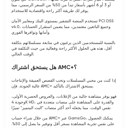
أو 3 أو 6 أشهر بأسعار تبدأ من 50% من السعر الرسمي، مما
يوفر لك طريقة أكثر راحة واقتصادية للاستخدام.
تستخدم المنصة التشفير بمستوى البنك ومعايير الأمان PCI DSS
v4.0، وجميع البائعين معتمدين، مما يضمن استقرار الحسابات
وأمانها وتوافرها الفوري.
بالنسبة للمستخدمين الذين يرغبون في متابعة مسلسلاتهم بتكلفة
أقل، هذه هي الحلول الأكثر راحة وفعالية من حيث التكلفة في
الوقت الحالي.
هل يستحق اشتراك AMC+؟
إذا كنت من محبي المسلسلات وتحب القصص العميقة والإنتاجات
عالية الجودة، فإن AMC+ يستحق الاشتراك بالتأكيد.
فهو يوفر مشاهدة خالية من الإعلانات، والعروض الحصرية الأولى،
وجودة 4K HD، والقدرة على المشاهدة على منصات متعددة في
نفس الوقت، مما يجعله أحد أكثر منصات "البث المتميز" تميزًا.
من خلال شراء حساب AMC+ عبر GamsGo، يمكنك الحصول
على نفس تجربة المشاهدة بسعر أقل وتوفير ما يصل إلى 50%.