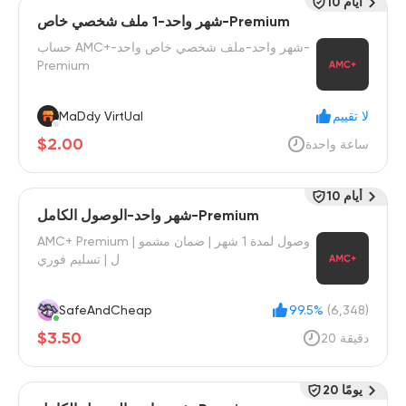
10 أيام
شهر واحد-1 ملف شخصي خاص-Premium
حساب AMC+-شهر واحد-ملف شخصي خاص واحد-
Premium
لا تقييم
MaDdy VirtUal
$2.00
ساعة واحدة
10 أيام
شهر واحد-الوصول الكامل-Premium
AMC+ Premium | وصول لمدة 1 شهر | ضمان مشمو
ل | تسليم فوري
SafeAndCheap
99.5%
(6,348)
$3.50
20 دقيقة
20 يومًا