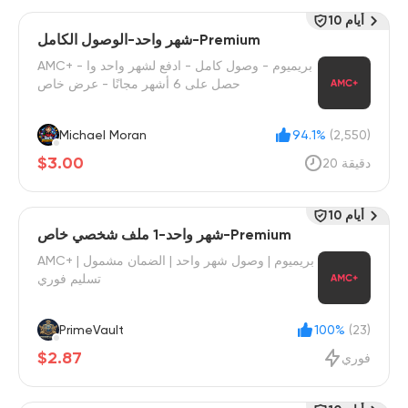
10 أيام
شهر واحد-الوصول الكامل-Premium
AMC+ - بريميوم - وصول كامل - ادفع لشهر واحد وا
حصل على 6 أشهر مجانًا - عرض خاص
Michael Moran
94.1%
(2,550)
$3.00
20 دقيقة
10 أيام
شهر واحد-1 ملف شخصي خاص-Premium
AMC+ بريميوم | وصول شهر واحد | الضمان مشمول |
تسليم فوري
PrimeVault
100%
(23)
$2.87
فوري