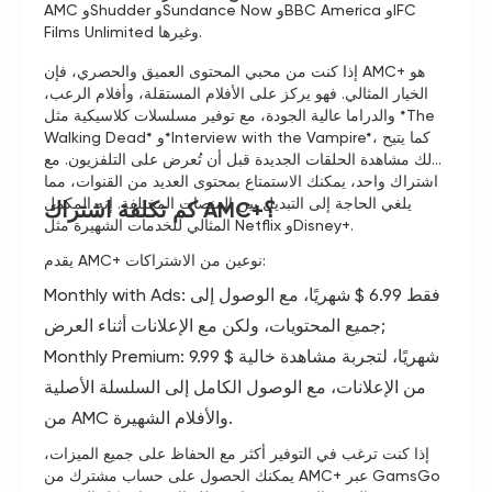
AMC وShudder وSundance Now وBBC America وIFC
Films Unlimited وغيرها.
إذا كنت من محبي المحتوى العميق والحصري، فإن AMC+ هو
الخيار المثالي. فهو يركز على الأفلام المستقلة، وأفلام الرعب،
والدراما عالية الجودة، مع توفير مسلسلات كلاسيكية مثل *The
Walking Dead* و*Interview with the Vampire*، كما يتيح
لك مشاهدة الحلقات الجديدة قبل أن تُعرض على التلفزيون. مع
اشتراك واحد، يمكنك الاستمتاع بمحتوى العديد من القنوات، مما
يلغي الحاجة إلى التبديل بين المنصات المختلفة. إنه المكمل
كم تكلفة اشتراك AMC+؟
المثالي للخدمات الشهيرة مثل Netflix وDisney+.
يقدم AMC+ نوعين من الاشتراكات:
Monthly with Ads: فقط 6.99 $ شهريًا، مع الوصول إلى
جميع المحتويات، ولكن مع الإعلانات أثناء العرض;
Monthly Premium: 9.99 $ شهريًا، لتجربة مشاهدة خالية
من الإعلانات، مع الوصول الكامل إلى السلسلة الأصلية
من AMC والأفلام الشهيرة.
إذا كنت ترغب في التوفير أكثر مع الحفاظ على جميع الميزات،
يمكنك الحصول على حساب مشترك من AMC+ عبر GamsGo