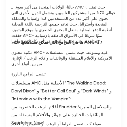
حاليًا، الولايات المتحدة هي أكبر سوق لـ AMC+، حيث تمثل
حوالي 70% من المشتركين العالميين. وتشمل الدول الأخرى التي
تحتوي على أكبر عدد من المستخدمين كندا وإسبانيا والمملكة
المتحدة وأستراليا، حيث تدعم جميعها الترجمة باللغة المحلية
وأنظمة الدفع المحلية. بفضل المحتوى الحصري والموقع المتميز،
حققت AMC+ نموًا سريعًا في الأسواق الناطقة بالإسبانية
والإنجليزية، وهي تخطط للتوسع في أمريكا اللاتينية وآسيا.
ما هي البرامج التي يمكن مشاهدتها على AMC+؟
مكتبة محتوى AMC+ غنية ومتنوعة، حيث تشمل المسلسلات
الأمريكية والأفلام المستقلة والوثائقيات وأفلام الرعب / الإثارة،
من بين أنواع أخرى.
تشمل البرامج البارزة:
مسلسلات AMC الأصلية مثل *The Walking Dead:
Daryl Dixon* و *Better Call Saul* و *Dark Winds* و
*Interview with the Vampire*؛
أفلام الرعب الحصرية من Shudder والسلاسل المثيرة؛
الوثائقيات الحائزة على جوائز والأفلام المستقلة من
Sundance Now؛
سواء كنت تفضل الدراما أو الرعب أو الغموض أو الأفلام