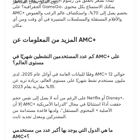
لماذا تشعر بالقلق من رسوم الاشتراك المرتفعة أو القيود
دون القلق بشأن المخاطر.
الجغرافية؟ على GamsGo، يمكنك الاستمتاع بكل محتوى
AMC+ بخصم يصل إلى 70%، واستكشاف عالم الرعب والغموض
والأفلام المستقلة والمسلسلات المتميزة في أي وقت ومن أي
مكان.
المزيد من المعلومات عن AMC+
كم عدد المستخدمين النشطين شهريًا في AMC+ على
مستوى العالم؟
وفقًا للبيانات العامة في أوائل عام 2025، لدى AMC+ حوالي 12
مليون مستخدم نشط شهريًا على مستوى العالم، بزيادة تزيد عن
35% مقارنة بعام 2023.
على الرغم من أنه لا يصل إلى نفس حجم Netflix أو Disney+،
إلا أن AMC+ حققت أداءً استثنائيًا في مجال "الدراما الأمريكية
الأصلية + المحتوى المستقل"، ولديها قاعدة مستدامة من
المشتركين ومعدل تجديد ثابت.
ما هي الدول التي يوجد بها أكبر عدد من مستخدمي
AMC+؟