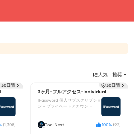
人気：
推奨
30日間
30日間
l
3ヶ月-フルアクセス-Individual
1Password 個人サブスクリプショ
ン - プライベートアカウント
%
(1,308)
Tool Nest
100%
(92)