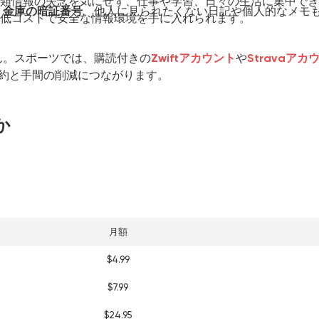
書類情報の失念を気にせず、仕事や学習、日々の生活に集中できます
、
金庫の暗証番号
、他人に見られたくない日記や個人的なメモ
し、低コストで安全な情報環境を手に入れられます。
ありません。スポーツでは、購読付きの
Zwiftアカウント
や
Stravaアカ
約と手間の削減につながります。
か
月額
$4.99
$7.99
$24.95