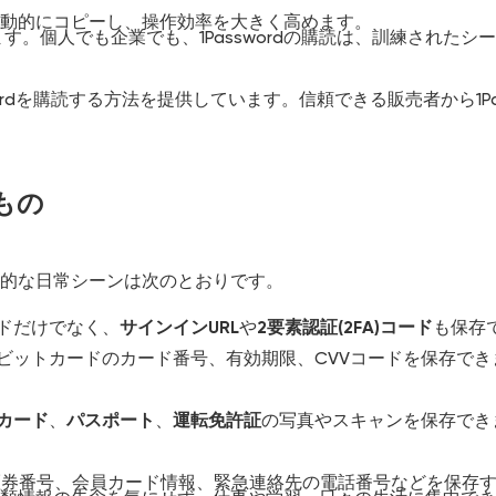
を自動的にコピーし、操作効率を大きく高めます。
。個人でも企業でも、1Passwordの購読は、訓練された
wordを購読する方法を提供しています。信頼できる販売者から1P
るもの
具体的な日常シーンは次のとおりです。
ードだけでなく、
サインインURL
や
2要素認証(2FA)コード
も保存
デビットカードのカード番号、有効期限、CVVコードを保存で
Dカード
、
パスポート
、
運転免許証
の写真やスキャンを保存でき
保険証券番号、会員カード情報、緊急連絡先の電話番号などを保存