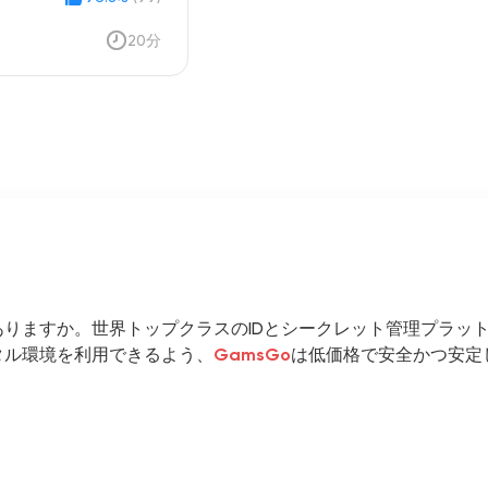
20分
ますか。世界トップクラスのIDとシークレット管理プラットフォ
タル環境を利用できるよう、
GamsGo
は低価格で安全かつ安定し