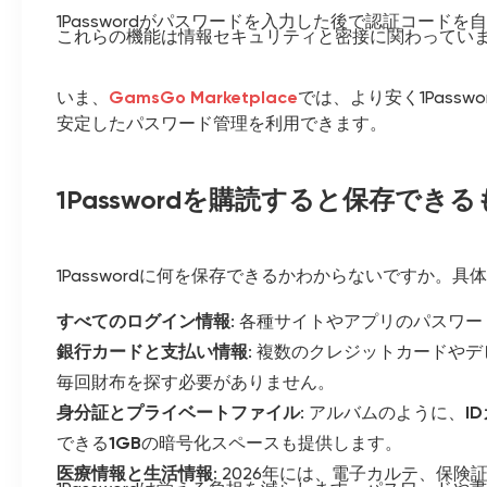
1Passwordがパスワードを入力した後で認証コード
これらの機能は情報セキュリティと密接に関わっています
いま、
GamsGo Marketplace
では、より安く1Pass
安定したパスワード管理を利用できます。
1Passwordを購読すると保存でき
1Passwordに何を保存できるかわからないですか。
すべてのログイン情報
: 各種サイトやアプリのパスワ
銀行カードと支払い情報
: 複数のクレジットカードや
毎回財布を探す必要がありません。
身分証とプライベートファイル
: アルバムのように、
I
できる
1GB
の暗号化スペースも提供します。
医療情報と生活情報
: 2026年には、電子カルテ、