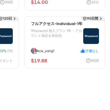
$14.00
1時間
20分
120日
90日間
フルアクセス-Individual-1年
1Password 個人プラン 1年 - アカ
ウント保証を有効化
100%
(10)
Ace_yang1
評価なし
$19.88
スタント
1時間