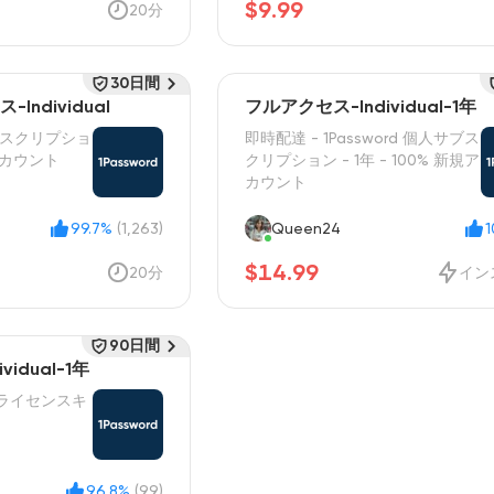
$9.99
20分
30日間
Individual
フルアクセス-Individual-1年
サブスクリプショ
即時配達 - 1Password 個人サブス
アカウント
クリプション - 1年 - 100% 新規ア
カウント
99.7%
(1,263)
Queen24
$14.99
20分
イン
90日間
idual-1年
2ヶ月ライセンスキ
96.8%
(99)