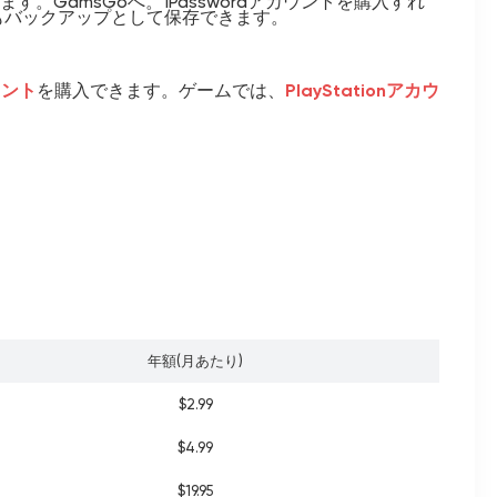
。GamsGoへ。1Passwordアカウントを購入すれ
もバックアップとして保存できます。
ウント
を購入できます。ゲームでは、
PlayStationアカウ
年額(月あたり)
$2.99
$4.99
$19.95