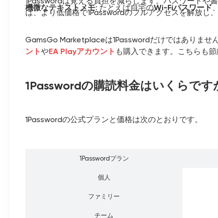
1Passwordは覚える負担を減らします。パスワードや
機微なテキストメモ
: たとえば自宅の
Wi-Fiパスワード
ば、より低価格で1Passwordのフルアクセスを解放
GamsGo Marketplaceは1Passwordだけでは
ント
や
EA Playアカウント
も購入できます。こちらも節
1Passwordの購読料金はいくらです
1Passwordの公式プランと価格は次のとおりです。
1Passwordプラン
個人
ファミリー
チーム