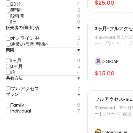
$25.00
20分
4
1時間
2
12時間
0
1日
0
販売者の利用可否
3ヶ月-フルアクセス-
1Password 個人
オンライン中
3
ン - プライベート
通常の営業時間内
4
間隔
1ヶ月
0
DIGICART
3ヶ月
3
1年
4
$15.00
共有方法
フルアクセス
7
プラン
フルアクセス-Indiv
Family
0
1Password - 1
Individual
7
ー | グローバル配送
golden seller