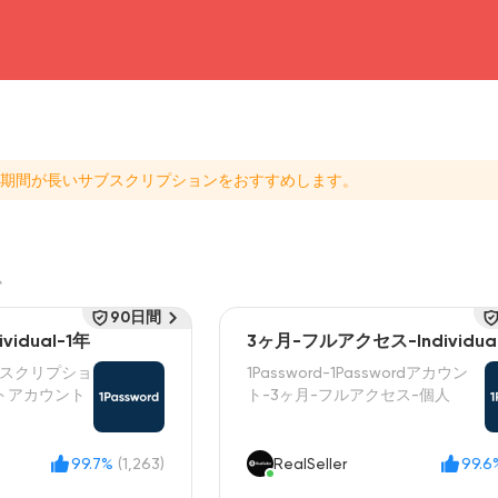
head4
期間が長いサブスクリプションをおすすめします。
ム
90日間
idual-1年
3ヶ月-フルアクセス-Individua
サブスクリプショ
1Password-1Passwordアカウン
ートアカウント
ト-3ヶ月-フルアクセス-個人
99.7%
(1,263)
RealSeller
99.6