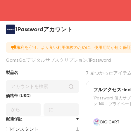
1Passwordアカウント
権利を守り、より良い利用体験のために、使用期間が短く保証
GamsGo
デジタルサブスクリプション
1Password
製品名
7 見つかったアイテ
フルアクセス-Indiv
価格帯 (USD)
1Password 個人
ン 1年 - プライベ
配達保証
DIGICART
インスタント
1