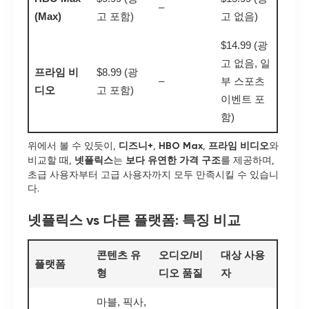
–
(Max)
고 포함)
고 없음)
$14.99 (광
고 없음, 일
프라임 비
$8.99 (광
–
부 스포츠
디오
고 포함)
이벤트 포
함)
위에서 볼 수 있듯이,
디즈니+
,
HBO Max
,
프라임 비디오
와
비교할 때,
넷플릭스
는
보다 유연한 가격 구조
를 제공하며,
초급 사용자부터 고급 사용자까지 모두 만족시킬 수 있습니
다.
넷플릭스 vs 다른 플랫폼: 특징 비교
콘텐츠 유
오디오/비
대상 사용
플랫폼
형
디오 품질
자
마블, 픽사,