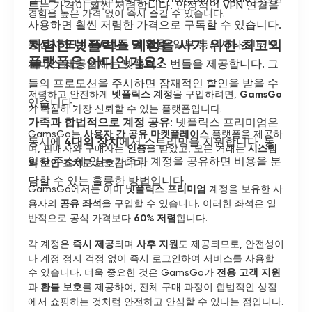
트
는 가격이 훨씬 저렴합니다. 안정적인 VPN 연결을
경험을 높은 가격 없이 즉시 즐길 수 있습니다.
사용하면 훨씬 저렴한 가격으로 구독할 수 있습니다.
저렴한 넷플릭스 계정을 사기 위한 최고의
통신사 또는 TV 번들 딜 활용
: 일부 통신사나 인터넷
플랫폼은 어디인가요?
서비스 제공업체는 넷플릭스 번들을 제공합니다. 그
들의 프로모션을 주시하면 잠재적인 할인을 받을 수
저렴하고 안전하게
넷플릭스 계정
을 구입하려면,
GamsGo
있습니다.
가 확실히 가장 신뢰할 수 있는 플랫폼입니다.
가족과 합법적으로 계정 공유
: 넷플릭스 프리미엄은
GamsGo는
사용자 간 공유 마켓플레이스
플랫폼을 제공하
동시에
4대의 장치
에서 스트리밍을 지원합니다. 동
며, 판매자와 구매자는
인증
을 받았고, 모든 거래는
시스템
일한 주소에 있는 가족과 계정을 공유하면 비용을 분
의 보안 조치로 보호
됩니다.
담할 수 있는 훌륭한 방법입니다.
GamsGo에서는 이미
넷플릭스 프리미엄
계정을 보유한 사
용자의
공유 좌석
을 구입할 수 있습니다. 이러한 좌석은 일
반적으로 공식 가격보다
60% 저렴
합니다.
각 계정은
즉시 제공
되며
사후 지원
도 제공되므로, 안전성이
나 계정 정지 걱정 없이 즉시 로그인하여 서비스를 사용할
수 있습니다. 더욱 중요한 것은 GamsGo가
전용 고객 지원
과
환불 보호
를 제공하여, 전체 구매 과정이 합법적인 상점
에서 쇼핑하는 것처럼 안전하고 안심할 수 있다는 점입니다.