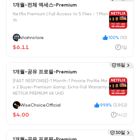
1개월-전체 액세스-Premium
Netflix Premium | Full Access to 5 Files - 1 Mon
th
shahnstore
100%
(10)
$6.11
1일
15일
1개월-공유 프로필-Premium
[FAST RESPONSE]-1 Month-1 Private Profile Ma
x 2 Buyer-Premium &amp; Extra-Full Warranty-
NETFLIX PREMIUM 4K UHD
WiseChoice.Official
99.8%
(3,902)
$4.00
1시간
30일
1개월-공유 프로필-Premium