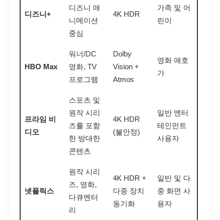
디즈니 애
가족 및 어
디즈니+
4K HDR
니메이션
린이
중심
워너/DC
Dolby
영화 애호
HBO Max
영화, TV
Vision +
가
프로그램
Atmos
스포츠 및
원작 시리
일반 엔터
프라임 비
4K HDR
즈를 포함
테인먼트
디오
(불안정)
한 방대한
사용자
콘텐츠
원작 시리
4K HDR +
일반 및 다
즈, 영화,
넷플릭스
다중 장치
중 화면 사
다큐멘터
동기화
용자
리