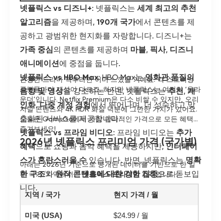
넷플릭스 vs 디즈니+
: 넷플릭스는
세계 최고의 추천
알고리즘
을 제공하며,
190개 국가
에서 콘텐츠를 제
공하고 광범위한 현지화를 자랑합니다.
디즈니+
는
가족 중심
의 콘텐츠를 제공하며
마블
,
픽사
,
디즈니
애니메이션
에 중점을 둡니다.
넷플릭스 vs HBO Max
: HBO Max는
영화관 품질의
진정한 드라마 덕후라면 이미 느꼈을 거예요. 각 스트리밍
플랫폼마다 개성이 다르죠. 하지만 넷플릭스는 여전히 ‘올라
음향 및 영상
을 강조하는 반면, 넷플릭스는
추천
,
개
운더’입니다. Netflix Premium은 다소 비쌀 수 있지만, 오리
인화
,
다중 계정 경험
에서 뛰어나며, 더 성숙하고 맞
지널 콘텐츠와 4K HDR 화질 덕분에 그만한 가치가 있어요.
춤화된 서비스를 제공합니다.
오늘은 GamsGo에서 가장 합리적인 가격으로 모든 혜택을
즐겨보세요!
넷플릭스 vs 프라임 비디오
: 프라임 비디오는
추가
2026년 넷플릭스 프리미엄 가격 (국가별)
혜택
으로 쇼핑과 음악 혜택을 제공하지만,
인터페이
스가 혼란스러울 수
있습니다. 반면, 넷플릭스는
명확
아래는 2026년 기준으로 공개된 데이터를 기반으로 한 일
한 구조
와
원작 콘텐츠에 대한 강한 집중
으로 돋보입
부 국가/지역에서의
넷플릭스 프리미엄 가격
입니다:
니다.
지역 / 국가
현지 가격 / 월
미국 (USA)
$24.99 / 월