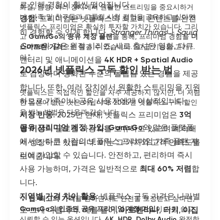
로 인해 경험이 훨씬 떨어집니다.
화질, 음향, 여러 장치에서 원활한 스트리밍을 중요시하거
나, 가족 및 친구들과 고품질 시청 경험을 공유하고 싶다면
경험
: 프리미엄은 넷플릭스의 최고의 콘텐츠를 완전
넷플릭스 프리미엄은 확실히 투자할 가치가 있습니다. 그리
히 경험할 수 있게 합니다.
Stranger Things
나
Squid
고
GamsGo의 공유 계정 플랜
을 통해, 프리미엄 경험을
더
Game
와 같은 원작 시리즈, 새로 출시된 영화, 다큐
스마트한 가격
으로 즐길 수 있습니다. "고급 기능을 고가 없
이."
멘터리 및 애니메이션을
4K HDR + Spatial Audio
2026년 넷플릭스 구독 할인 받는 법
로 감상하며 영화관 수준의 몰입감 있는 경험을 제공
합니다. 또한, 여러 장치에서 원활한 스트리밍을 지원
넷플릭스는 직접적인 할인을 자주 제공하지 않지만, 더 저렴
하므로 가족이나 공유 사용자에게 이상적입니다.
한 옵션이 없는 것은 아닙니다. 2025년 넷플릭스 구독 할인
을 받는 방법은 다음과 같습니다:
시장 반응
: 2025년 현재, 넷플릭스 프리미엄은
3억
공유 프리미엄 계정 가입
:
GamsGo
와 같은 플랫폼
명 이상
의 글로벌 사용자를 보유하고 있으며 계속해
에서는 다른 사람의 넷플릭스 프리미엄 가족 플랜 자
서 성장하고 있습니다. 이는 그 가치와 고객 만족도를
리에 가입할 수 있습니다. 안전하고, 편리하며 즉시
보여줍니다.
사용 가능하며, 가격은 일반적으로
최대 60% 저렴
합
니다.
지역별 가격 차이 활용
: 넷플릭스 구독 가격은 나라별
💡
팁
:
최고의 가격
을 원하면서도 안전을 보장받고 싶다면,
GamsGo의 인증된 공유 프리미엄 계정 가입
이 가장 쉽고
로 크게 다릅니다. 예를 들어,
아르헨티나
,
터키
,
이집
신뢰할 수 있는 옵션입니다.
4K, HDR, Dolby Audio
완전한