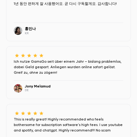
1년 동안 편하게 잘 사용했어요. 곧 다시 구독할게요. 감사합니다!
홍민나
KR
Ich nutze GamsGo seit über einem Jahr – bislang problemlos,
dabei Geld gespart. Anliegen wurden online sofort gelöst.
Greif zu, ohne zu zögern!
Jony Melamud
DE
This is really great! Highly recommended who feels
bothersome for subscription software's high fees. I use youtube
and spotify, and chatgpt. Highly recommend!!! No scam