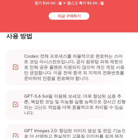
업무, 학습 또는 콘텐츠 제작에 자주 사용하신다면 이
정가 $20.00 /월 → 겜스고 특가 $5.00 /월
러한 기능들이 큰 도움이 될 것입니다. 다른 스마트
AI 도구에도 관심이 있으시다면, 정확한 정보 찾기와
지금 구매하기
심층 연구에 완벽한
Perplexity Pro 계정
을 확인해 보
세요.
사용 방법
ChatGPT 계정을 구매할 때 왜 GamsGo를
선택해야 하나요?
저렴하고, 사용하기 쉽고, 신뢰할 수 있기 때문입니
Codex: 전체 프로세스를 자율적으로 완료하는 스마
트 코딩 어시스턴트입니다. 공식 컴퓨팅 파워 제한으
다.
로 인해 공유 플랜은 지원되지 않으며 개인 계정 사용
만 권장합니다. 이용 전에 중국 외 지역의 전화번호를
공식
ChatGPT Plus 구독
은 월 $20입니다.
준비하여 인증을 완료해야 합니다.
GamsGo에서 ChatGPT Plus 계정을 구매하면
60~70%를 절약하면서 동일한 전체 기능을 이용할
수 있습니다.
GPT-5.6 Sol을 이용해 보세요. 더욱 향상된 심층 추
론, 복잡한 코딩 및 지능형 실행 능력으로 장시간 진행
되는 고난도 작업을 더욱 효율적으로 처리할 수 있습
주문 후 몇 가지 간단한 단계만 거치면 바로
니다.
ChatGPT Plus를 사용할 수 있습니다. 문제가 생기면
GamsGo의 24시간 고객지원팀이 몇 분 안에 응답
해 드립니다.
GPT Images 2.0: 향상된 이미지 생성 및 편집 기능으
로 더 선명하고 현실적인 고품질 이미지를 쉽게 제작