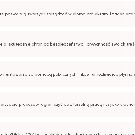
które pozwalają tworzyć i zarządzać wieloma projektami i zadaniami
ela, skutecznie chroniąc bezpieczeństwo i prywatność swoich treśc
 komentowania za pomocą publicznych linków, umożliwiając płynną
ndaryzację procesów, ograniczyć powtarzalną pracę i szybko uruch
i, pliki PDF lub CSV bez znaków wodnych – łatwe do zapisania i udo