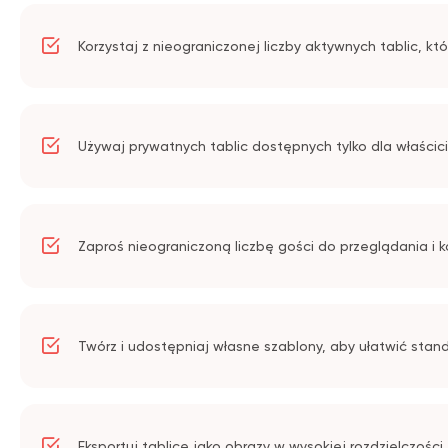
Korzystaj z nieograniczonej liczby aktywnych tablic, 
Używaj prywatnych tablic dostępnych tylko dla właścici
Zaproś nieograniczoną liczbę gości do przeglądania i
Twórz i udostępniaj własne szablony, aby ułatwić sta
Eksportuj tablice jako obrazy w wysokiej rozdzielczośc