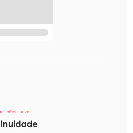
ansições suaves
tinuidade