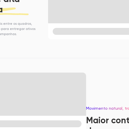
a
s entre os quadros,
 para entregar ativos
campanhas.
Movimento natural, tr
Maior con