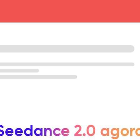
head4
Seedance 2.0 agor