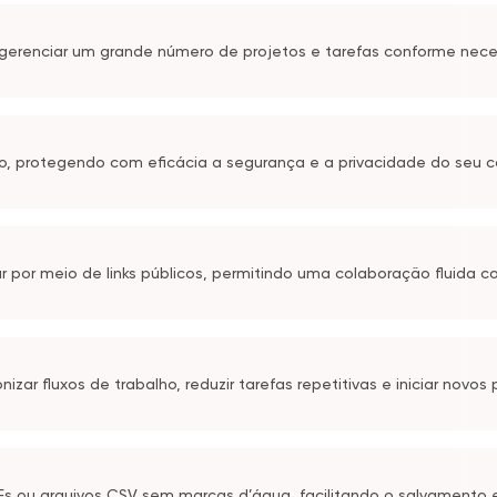
 e gerenciar um grande número de projetos e tarefas conforme nece
io, protegendo com eficácia a segurança e a privacidade do seu 
ar por meio de links públicos, permitindo uma colaboração fluida 
zar fluxos de trabalho, reduzir tarefas repetitivas e iniciar novos
Fs ou arquivos CSV sem marcas d’água, facilitando o salvamento