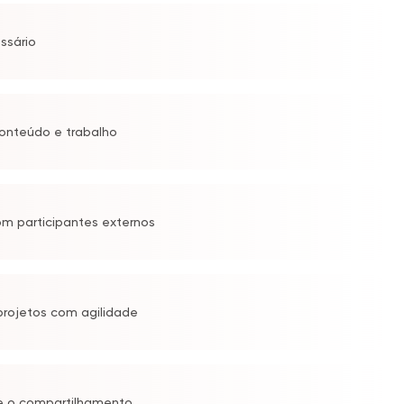
ssário
conteúdo e trabalho
com participantes externos
 projetos com agilidade
 e o compartilhamento