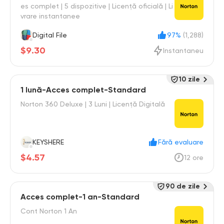
es complet | 5 dispozitive | Licență oficială | Li
vrare instantanee
Digital File
97%
(1,288)
$9.30
Instantaneu
10 zile
1 lună-Acces complet-Standard
Norton 360 Deluxe | 3 Luni | Licență Digitală
KEYSHERE
Fără evaluare
$4.57
12 ore
90 de zile
Acces complet-1 an-Standard
Cont Norton 1 An