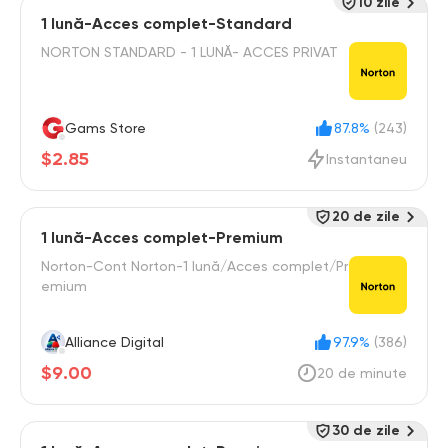
10 zile
1 lună-Acces complet-Standard
NORTON STANDARD - 1 LUNĂ- ACCES PRIVAT
Gams Store
87.8%
(243)
$2.85
Instantaneu
20 de zile
1 lună-Acces complet-Premium
Norton-Cont Norton-1 lună/Acces complet/Pr
emium
Alliance Digital
97.9%
(386)
$9.00
20 de minute
30 de zile