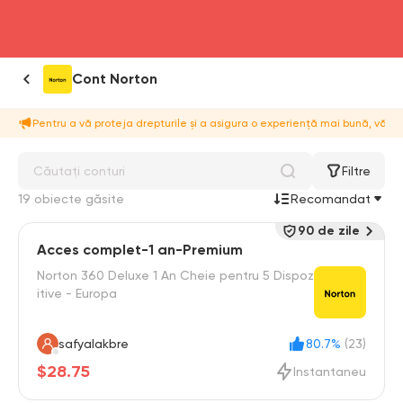
head4
Cont Norton
Pentru a vă proteja drepturile și a asigura o experiență mai bună, vă
Filtre
19 obiecte găsite
Recomandat
90 de zile
Acces complet-1 an-Premium
Norton 360 Deluxe 1 An Cheie pentru 5 Dispoz
itive - Europa
safyalakbre
80.7%
(23)
$28.75
Instantaneu