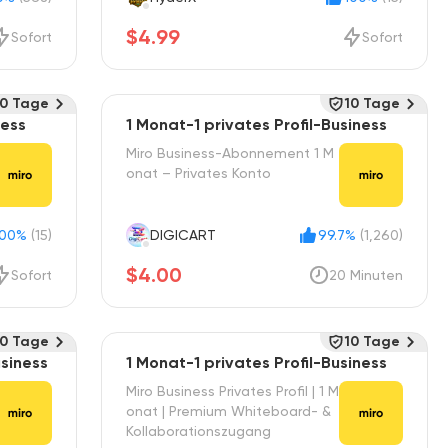
$4.99
Sofort
Sofort
0 Tage
10 Tage
ness
1 Monat-1 privates Profil-Business
Miro Business-Abonnement 1 M
onat – Privates Konto
100%
(15)
DIGICART
99.7%
(1,260)
$4.00
Sofort
20 Minuten
0 Tage
10 Tage
usiness
1 Monat-1 privates Profil-Business
Miro Business Privates Profil | 1 M
onat | Premium Whiteboard- &
Kollaborationszugang