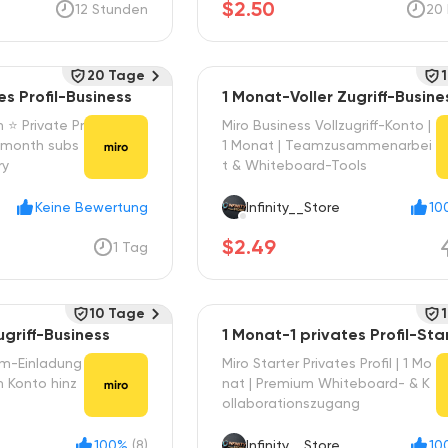
$2.50
12 Stunden
20 
20 Tage
es Profil-Business
1 Monat-Voller Zugriff-Busine
 ⭐ Private Pr
Miro Business Vollzugriff-Konto |
 month subs
1 Monat | Teamzusammenarbei
ry
t & Whiteboard-Tools
Keine Bewertung
Infinity__Store
10
$2.49
1 Tag
10 Tage
ugriff-Business
1 Monat-1 privates Profil-Sta
am-Einladung
Miro Starter Privates Profil | 1 Mo
m Konto hinz
nat | Premium Whiteboard- & K
ollaborationszugang
100%
(8)
Infinity__Store
10