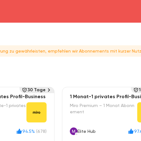
head4
rung zu gewährleisten, empfehlen wir Abonnements mit kurzer Nutz
30 Tage
tes Profil-Business
1 Monat-1 privates Profil-Bus
e-1 privates
Miro Premium – 1 Monat Abonn
ement
94.5%
(678)
Elite Hub
97