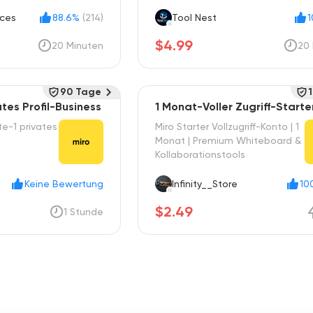
ices
88.6%
(214)
Tool Nest
$4.99
20 Minuten
20 
90 Tage
tes Profil-Business
1 Monat-Voller Zugriff-Starte
e-1 privates
Miro Starter Vollzugriff-Konto | 1
Monat | Premium Whiteboard &
Kollaborationstools
Keine Bewertung
Infinity__Store
10
$2.49
1 Stunde