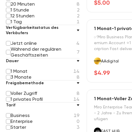
$5.00
20 Minuten
8
1 Stunde
2
12 Stunden
2
1 Tag
1
Verfügbarkeitsstatus des
1 Monat-1 privat
Verkäufers
✅Miro Business Plan
Jetzt online
4
emium Account ⭐1
Während der regulären
cription Fast delive
7
Geschäftszeiten
Dauer
AAdigital
1 Monat
14
$4.99
3 Monate
8
Freigabemethode
Voller Zugriff
8
1 Monat-Voller Z
1 privates Profil
14
Tarif
Miro Enterprise Te
- 2 Jahre - Zu Ihre
Business
19
ufügen
Enterprise
0
Starter
3
FAST HUB