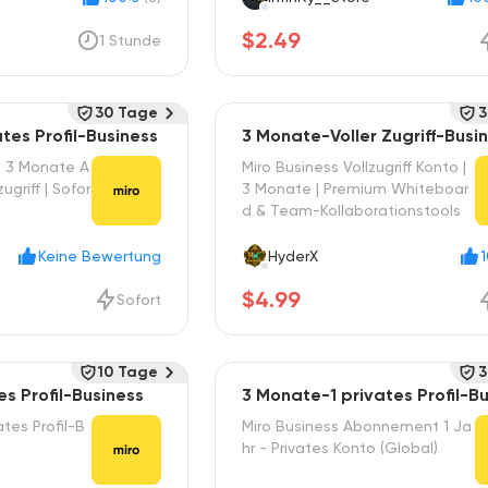
$2.49
1 Stunde
30 Tage
3
tes Profil-Business
3 Monate-Voller Zugriff-Busi
– 3 Monate A
Miro Business Vollzugriff Konto |
zugriff | Sofor
3 Monate | Premium Whiteboar
d & Team-Kollaborationstools
Keine Bewertung
HyderX
$4.99
Sofort
10 Tage
3
es Profil-Business
3 Monate-1 privates Profil-B
ates Profil-B
Miro Business Abonnement 1 Ja
hr - Privates Konto (Global)