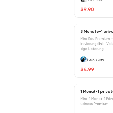
$9.90
3 Monate-1 priva
Miro Edu Premium 
ktivierungslink | Voll
tige Lieferung
Zack store
$4.99
1 Monat-1 privat
Miro-1 Monat-1 Priv
usiness Premium