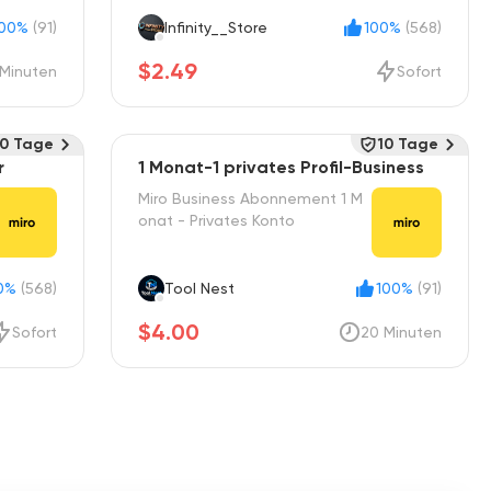
100%
(91)
Infinity__Store
100%
(568)
$2.49
Minuten
Sofort
10 Tage
10 Tage
r
1 Monat-1 privates Profil-Business
Miro Business Abonnement 1 M
onat - Privates Konto
0%
(568)
Tool Nest
100%
(91)
$4.00
Sofort
20 Minuten