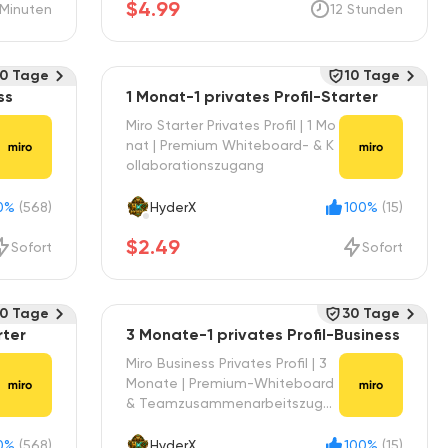
$4.99
Minuten
12 Stunden
10 Tage
10 Tage
ss
1 Monat-1 privates Profil-Starter
Miro Starter Privates Profil | 1 Mo
nat | Premium Whiteboard- & K
ollaborationszugang
0%
(568)
HyderX
100%
(15)
$2.49
Sofort
Sofort
10 Tage
30 Tage
rter
3 Monate-1 privates Profil-Business
Miro Business Privates Profil | 3
Monate | Premium-Whiteboard
& Teamzusammenarbeitszuga
ng
0%
(568)
HyderX
100%
(15)