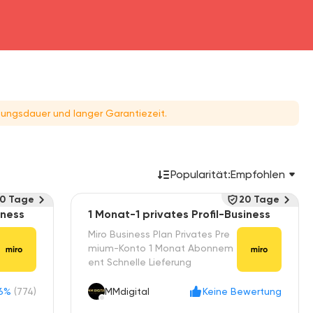
ungsdauer und langer Garantiezeit.
Popularität:
Empfohlen
10 Tage
20 Tage
iness
1 Monat-1 privates Profil-Business
Miro Business Plan Privates Pre
mium-Konto 1 Monat Abonnem
ent Schnelle Lieferung
.6%
(774)
MMdigital
Keine Bewertung