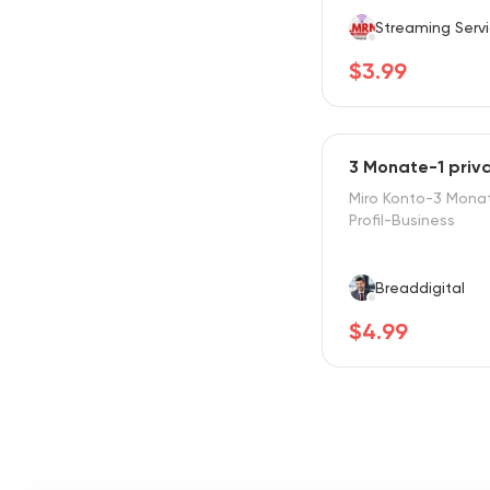
Streaming Serv
$3.99
3 Monate-1 priva
Miro Konto-3 Monat
Profil-Business
Breaddigital
$4.99