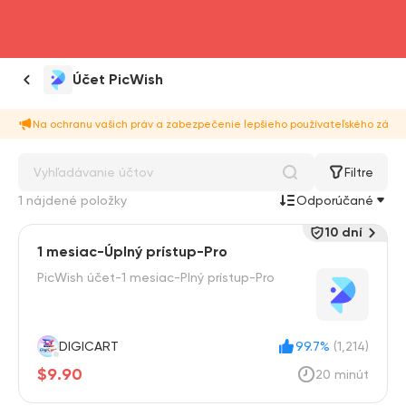
head4
Účet PicWish
Na ochranu vašich práv a zabezpečenie lepšieho používateľského zážitk
Filtre
1 nájdené položky
Odporúčané
10 dní
1 mesiac-Úplný prístup-Pro
PicWish účet-1 mesiac-Plný prístup-Pro
DIGICART
99.7%
(1,214)
$9.90
20 minút