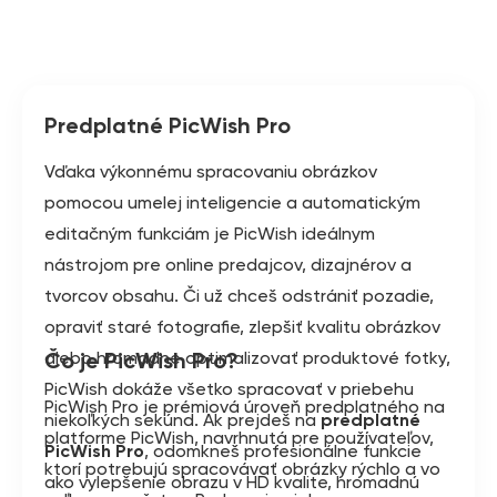
Predplatné PicWish Pro
Vďaka výkonnému spracovaniu obrázkov
pomocou umelej inteligencie a automatickým
editačným funkciám je PicWish ideálnym
nástrojom pre online predajcov, dizajnérov a
tvorcov obsahu. Či už chceš odstrániť pozadie,
opraviť staré fotografie, zlepšiť kvalitu obrázkov
alebo hromadne optimalizovať produktové fotky,
Čo je PicWish Pro?
PicWish dokáže všetko spracovať v priebehu
PicWish Pro je prémiová úroveň predplatného na
niekoľkých sekúnd. Ak prejdeš na
predplatné
platforme PicWish, navrhnutá pre používateľov,
PicWish Pro
, odomkneš profesionálne funkcie
ktorí potrebujú spracovávať obrázky rýchlo a vo
ako vylepšenie obrazu v HD kvalite, hromadnú