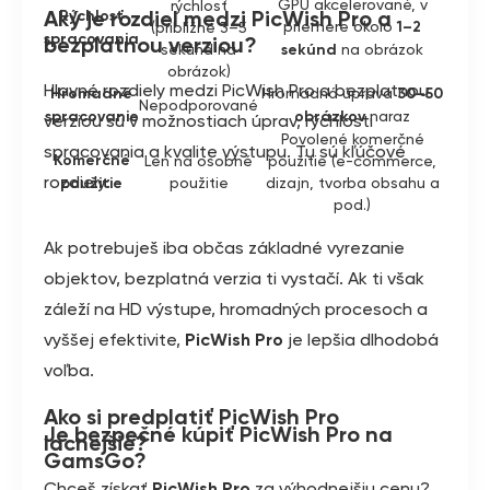
GPU akcelerované, v
rýchlosť
Aký je rozdiel medzi PicWish Pro a
Rýchlosť
priemere okolo
1–2
(približne 3–5
spracovania
bezplatnou verziou?
sekúnd na
sekúnd
na obrázok
obrázok)
Hlavné rozdiely medzi PicWish Pro a bezplatnou
Hromadné
Hromadná úprava
30–50
Nepodporované
spracovanie
obrázkov
naraz
verziou sú v možnostiach úprav, rýchlosti
Povolené komerčné
spracovania a kvalite výstupu. Tu sú kľúčové
Komerčné
Len na osobné
použitie (e-commerce,
rozdiely:
použitie
použitie
dizajn, tvorba obsahu a
pod.)
Ak potrebuješ iba občas základné vyrezanie
objektov, bezplatná verzia ti vystačí. Ak ti však
záleží na HD výstupe, hromadných procesoch a
vyššej efektivite,
PicWish Pro
je lepšia dlhodobá
voľba.
Ako si predplatiť PicWish Pro
Je bezpečné kúpiť PicWish Pro na
lacnejšie?
GamsGo?
Chceš získať
PicWish Pro
za výhodnejšiu cenu?