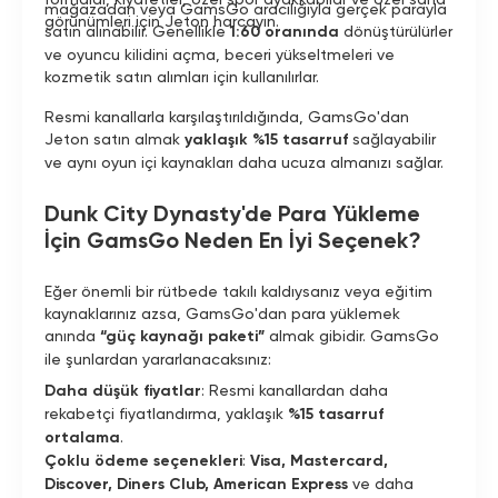
mağazadan veya GamsGo aracılığıyla gerçek parayla
görünümleri için Jeton harcayın.
satın alınabilir. Genellikle
1:60 oranında
dönüştürülürler
ve oyuncu kilidini açma, beceri yükseltmeleri ve
kozmetik satın alımları için kullanılırlar.
Resmi kanallarla karşılaştırıldığında, GamsGo'dan
Jeton satın almak
yaklaşık %15 tasarruf
sağlayabilir
ve aynı oyun içi kaynakları daha ucuza almanızı sağlar.
Dunk City Dynasty'de Para Yükleme
İçin GamsGo Neden En İyi Seçenek?
Eğer önemli bir rütbede takılı kaldıysanız veya eğitim
kaynaklarınız azsa, GamsGo'dan para yüklemek
anında
“güç kaynağı paketi”
almak gibidir. GamsGo
ile şunlardan yararlanacaksınız:
Daha düşük fiyatlar
: Resmi kanallardan daha
rekabetçi fiyatlandırma, yaklaşık
%15 tasarruf
ortalama
.
Çoklu ödeme seçenekleri
:
Visa, Mastercard,
Discover, Diners Club, American Express
ve daha