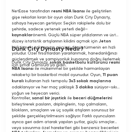
NetEase tarafından
resmi NBA lisansı
ile geliştirilen
gişe rekorları kıran bir oyun olan Dunk City Dynasty,
sahaya heyecan getiriyor. Seçkin rakiplerle dolu bir
şehirde, sadece yetenek yeterli değil—
kaynaklar
önemli. Güçlü NBA süper yıldızlarının ve üst
düzey istatistik artışlarının kilidini açmak için
Jeton
biriktirmek, takımınızın gücünü dönüştürmenin en hızlı
Dunk City Dynasty Nedir?
yoludur. Özel fırsatlardan yararlanmak, hanedanlığınızı
güçlendirmek ve şampiyonluk kupasına doğru ilerlemek
Dunk City Dynasty,
sokak basketbolu kültürünü
resmi
için şimdi GamsGo'ya gidin.
NBA lisansı
ile mükemmel bir şekilde harmanlayan
rekabetçi bir basketbol mobil oyunudur. Oyun,
11 puan
kuralı
kullanan hızlı tempolu
3v3 sokak maçlarına
odaklanıyor ve her maç yaklaşık
3 dakika
sürüyor—sıkı,
yoğun ve heyecan verici.
Kontroller,
sanal bir joystick
ile
beceri düğmelerini
birleştirerek pasların, driplinglerin, top çalmaların,
blokların, smaçların ve üç sayılık atışların sorunsuz bir
şekilde gerçekleştirilmesini sağlıyor. Farklı oyuncuların
ayrıca geri adım atarak yapılan şutlar, güçlü smaçlar
veya savunma özel hareketleri gibi benzersiz becerileri