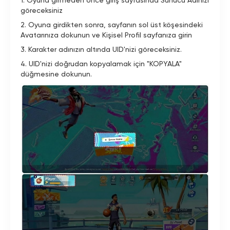
1. Oyuna girmeden önce giriş sayfasında Sunucu Adınızı
göreceksiniz
2. Oyuna girdikten sonra, sayfanın sol üst köşesindeki
Avatarınıza dokunun ve Kişisel Profil sayfanıza girin
3. Karakter adınızın altında UID'nizi göreceksiniz.
4. UID'nizi doğrudan kopyalamak için "KOPYALA"
düğmesine dokunun.