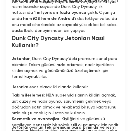
NBA takımları, formaları ve oyuncu benzerlikleri
için
var; bu da her karşılaşmaya derinlik ve çeşitlilik katıyor.
resmi lisanslar sayesinde Dunk City Dynasty, ilk
haftasında
1 milyondan fazla oyuncu
çekti. Oyun şu
anda
hem iOS hem de Android
'i destekliyor ve bu da
onu mobil cihazlardaki az sayıdaki yüksek kaliteli sokak
basketbolu deneyiminden biri yapıyor.
Dunk City Dynasty Jetonları Nasıl
Kullanılır?
Jetonlar
, Dunk City Dynasty'deki premium sanal para
birimidir. Takım gücünü hızla artırmak, nadir içeriklerin
kilidini açmak ve görünümünüzü özelleştirmek için
temel kaynaktırlar.
Jetonlar esas olarak iki alanda kullanılır:
Takım ilerlemesi
: NBA süper yıldızlarının kilidini açmak,
üst düzey ve nadir oyuncu sürümlerini çekmek veya
doğrudan satın almak ve rekabetçi bir rüya kadrosunu
hızla oluşturmak için Jetonları kullanın.
Kozmetik ve avantajlar
: Kişiliğinizi ve gücünüzü
sergileyen benzersiz bir sokak stili oluşturmak için nadir
Jetonlar oyunun
tek premium para birimidir
ve resmi
formalar, kıyafetler, özel spor ayakkabılar ve özel saha