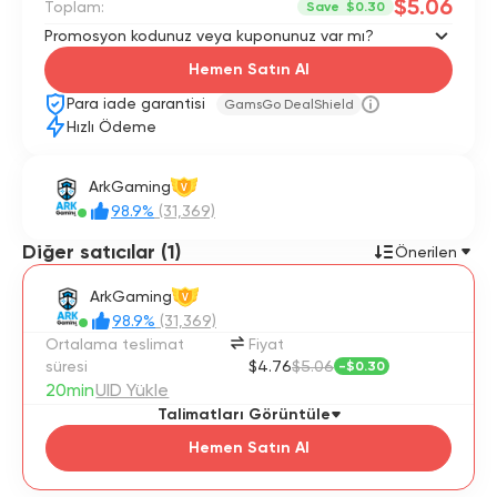
$5.06
Toplam:
Save
$0.30
Promosyon kodunuz veya kuponunuz var mı?
Hemen Satın Al
Para iade garantisi
GamsGo DealShield
Hızlı Ödeme
ArkGaming
V
98.9%
(31,369)
Diğer satıcılar (1)
Önerilen
ArkGaming
V
98.9%
(31,369)
Ortalama teslimat
Fiyat
süresi
$4.76
$5.06
-
$0.30
20min
UID Yükle
Talimatları Görüntüle
Hemen Satın Al