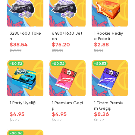
3280+600 Toke
6480+1630 Jet
1 Rookie Hediy
n
on
e Paketi
$38.54
$75.20
$2.88
$49.99
$80.00
$3.06
-
$0.32
-
$0.32
-
$0.53
1 Party Üyeliği
1 Premium Geçi
1 Ekstra Premiu
ş
m Geçiş
$4.95
$4.95
$8.26
$5.27
$5.27
$8.79
-
$0.86