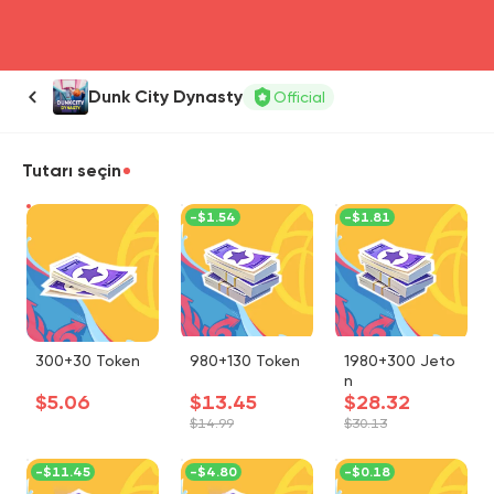
head4
Dunk City Dynasty
Official
Tutarı seçin
-
$1.54
-
$1.81
300+30 Token
980+130 Token
1980+300 Jeto
n
$5.06
$13.45
$28.32
$14.99
$30.13
-
$11.45
-
$4.80
-
$0.18