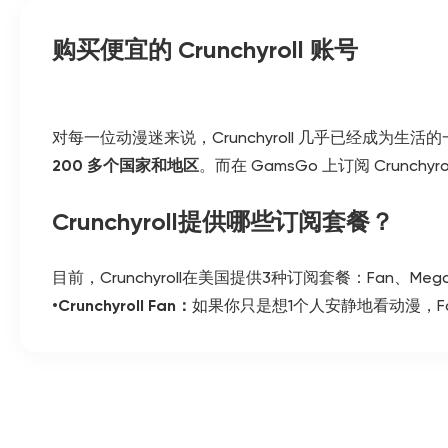
购买便宜的 Crunchyroll 账号
对每一位动漫迷来说，Crunchyroll 几乎已经成
200 多个国家和地区
。而在 GamsGo 上订阅 Crun
Crunchyroll提供哪些订阅套餐？
目前，Crunchyroll在美国提供3种订阅套餐：Fan、Mega Fa
•Crunchyroll Fan：
如果你只是想1个人安静地看动漫，F
的动画库，并在 Crunchyroll 商店享有
5% 会员折扣
，非
•Crunchyroll Mega Fan：
对于每天都在追新番的用户，M
商店享受
10% 折扣
，是目前最受欢迎、性价比最高的选
•Crunchyroll Ultimate Fan：
这是一个面向核心动漫粉丝的
动
、优先购买
限量周边
，并解锁更多专属收藏权益。