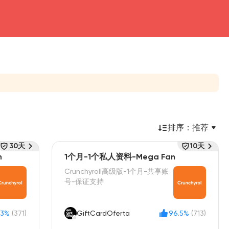
排序：
推荐
30天
10天
n
1个月-1个私人资料-Mega Fan
Crunchyroll高级版-1个月-共享账
号-保证支持
.3%
(371)
GiftCardOferta
96.5%
(713)