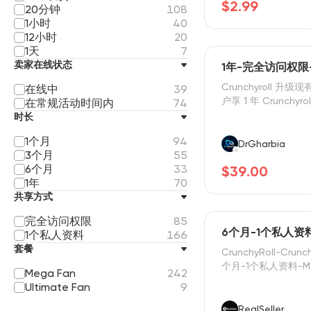
$2.99
20分钟
108
1小时
40
12小时
20
1天
7
卖家在线状态
1年-完全访问权限-M
Crunchyroll 升
在线中
39
户享 1 年 Crunchyrol
在常规活动时间内
74
时长
1个月
94
DrGharbia
3个月
55
6个月
33
$39.00
1年
70
共享方式
完全访问权限
85
6个月-1个私人资料-
1个私人资料
166
套餐
CrunchyRoll-Crun
个月-1个私人资料-Me
Mega Fan
242
Ultimate Fan
9
RealSeller