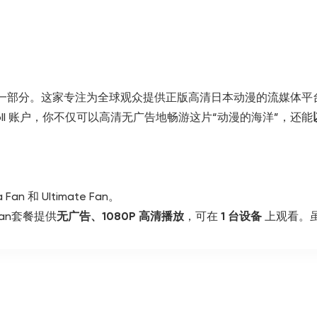
为生活的一部分。这家专注为全球观众提供正版高清日本动漫的流媒体
chyroll 账户，你不仅可以高清无广告地畅游这片“动漫的海洋”，还能
n 和 Ultimate Fan。
an套餐提供
无广告、1080P 高清播放
，可在
1 台设备
上观看。
常适合个人使用。
ega Fan更灵活。你可以在
最多 4 台设备
上同时观看，支持
择。
高级方案，它包含所有 Mega Fan 的功能，支持
最多 6 台设