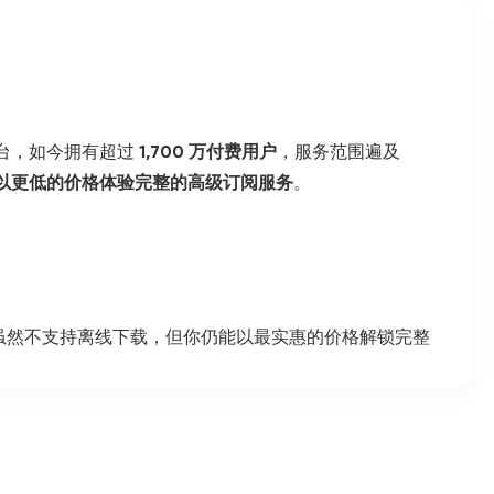
平台，如今拥有超过
1,700 万付费用户
，服务范围遍及
以更低的价格体验完整的高级订阅服务
。
虽然不支持离线下载，但你仍能以最实惠的价格解锁完整
离线下载
，出行途中也不错过任何更新。会员还可在官方
备
使用，在官方商店享受
15% 折扣
还能参与
独家粉丝活