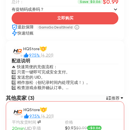
$0.99
总计：
Save
$0.06
有促销码或券吗？
立即购买
退款保障
GamsGo DealShield
快速结账
HQStore
V
97.5%
(4,201)
配送说明
🔥 快速简便的充值流程：
1️⃣ 只需一键即可完成安全支付。
2️⃣ 发送您的 UID。
3️⃣ 稍作放松（创纪录时间内处理完成！）。
4️⃣ 检查游戏余额并确认订单。
其他卖家 (3)
✨ 为什么选择我们？
推荐
🚀 闪电般快速交付：零延迟，立即重返游戏！
🔒 100% 安全可靠：无需登录账户——您的隐私受到保护。
HQStore
V
对所有玩家来说都完美且无忧。
97.5%
(4,201)
平均发货时间
价格
⚠️ 重要提示：
20min
UID充值
$0.93
$0.99
-
$0.06
请仔细核对您的信息！UID 错误 = 无法退款。