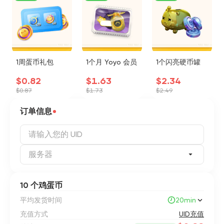
1周蛋币礼包
1个月 Yoyo 会员
1个闪亮硬币罐
$0.82
$1.63
$2.34
$0.87
$1.73
$2.49
订单信息
服务器
10 个鸡蛋币
平均发货时间
20min
充值方式
UID充值