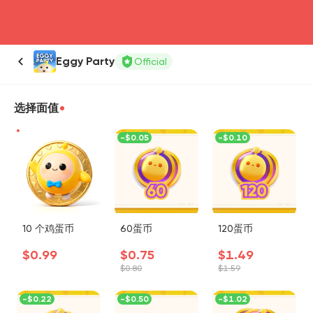
head4
Eggy Party
Official
选择面值
-
$0.05
-
$0.10
10 个鸡蛋币
60蛋币
120蛋币
$0.99
$0.75
$1.49
$0.80
$1.59
-
$0.22
-
$0.50
-
$1.02