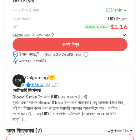
১০০+৫ গোল্ড
গড় ডেলিভারি সময়
14min
রিচার্জ পদ্ধতি
UID টপ আপ
$1.16
মোট:
Save
$0.07
প্রোমো কোড বা কুপন আছে?
এখনই কিনুন
রিফান্ড গ্যারান্টি
GamsGo DealShield
এক্সপ্রেস চেকআউট
Cnlgaming
V
97.6%
(23,121)
ডেলিভারি নির্দেশনা
Blood Strike টপ আপ (UID-এর মাধ্যমে রিচার্জ)
দ্রুত এবং নিরাপদ Blood Strike টপ-আপ পরিষেবা। শুধু আপনার UID দিন,
পরিমাণ নির্বাচন করুন এবং ডায়মন্ড সরাসরি আপনার অ্যাকাউন্টে পান। লগইন
প্রয়োজন নেই – শুধু UID। তাৎক্ষণিক ডেলিভারি (সাধারণত কয়েক মিনিটের
মধ্যে)।
অন্য বিক্রেতারা (7)
✅ নিরাপদ ও নির্ভরযোগ্য
প্রস্তাবিত
✅ অ্যাকাউন্ট শেয়ারিং নেই