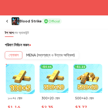
head4
Blood Strike
Official
টপ আপ
গেম অ্যাকাউন্ট
পরিমাণ নির্বাচন করুন
গ্লোবাল
MENA (মধ্যপ্রাচ্য ও উত্তর আফ্রিকা)
-
$0.64
-
$1.22
১০০+৫ গোল্ড
300+20 গোল্ড
500+40 গোল্ড
$1.16
$2.35
$3.77