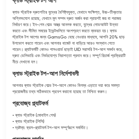
ব্লাড স্ট্রাইক টপ আপ
ব্লাড স্ট্রাইক দ্রুতগতির যুদ্ধের বৈশিষ্ট্যযুক্ত, যেখানে সংক্ষিপ্ত, উচ্চ-তীব্রতার
অগ্নিসংযোগ রয়েছে, যেখানে মূল সম্পদ দ্রুত অর্জন করা প্রায়শই জয় বা পরাজয়
নির্ধারণ করে। ইন-গেম গোল্ড অস্ত্র আনলক করতে, যুদ্ধের লোডআউট উন্নত
করতে এবং সীমিত সময়ের ইভেন্টগুলিতে অংশগ্রহণ করতে ব্যবহৃত হয়। ব্লাড
স্ট্রাইক টপ আপের জন্য GamsGo বেছে নেওয়ার মাধ্যমে, আপনি 20% ছাড়
উপভোগ করতে পারেন এবং আপনার বাজেট না বাড়িয়ে আরও সংস্থান পেতে
পারেন। প্ল্যাটফর্মটি কোনও পাসওয়ার্ড ছাড়াই UID সরাসরি টপ-আপ সমর্থন করে,
দ্রুত ডেলিভারি এবং নির্ভরযোগ্য নিরাপত্তা প্রদান করে। সম্পূর্ণ রিচার্জ প্রক্রিয়াটি
নীচে দেখানো হল।
ব্লাড স্ট্রাইক টপ-আপ নির্দেশাবলী
আপনার ব্লাড স্ট্রাইক গোল্ড টপ-আপে কোনও বিলম্ব এড়াতে দয়া করে সমস্ত
প্রয়োজনীয় তথ্য সঠিকভাবে প্রবেশ করানো হয়েছে তা নিশ্চিত করুন।
প্রযোজ্য প্ল্যাটফর্ম
• ব্লাড স্ট্রাইক (মোবাইল গেম)
• ব্লাড স্ট্রাইক (পিসি)
• দ্রষ্টব্য: ক্রস-প্ল্যাটফর্ম টপ-আপ সম্পূর্ণরূপে সমর্থিত।