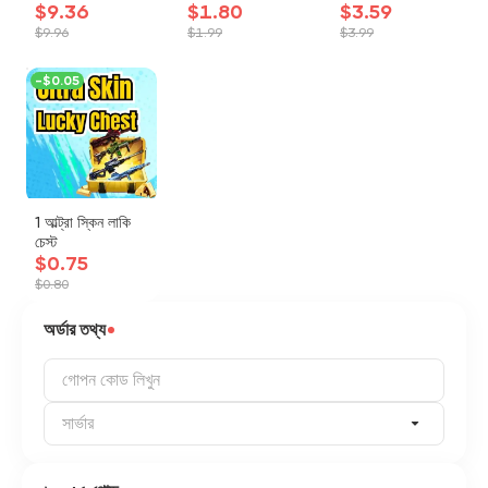
$9.36
$1.80
$3.59
$9.96
$1.99
$3.99
-
$0.05
1 আল্ট্রা স্কিন লাকি
চেস্ট
$0.75
$0.80
অর্ডার তথ্য
সার্ভার