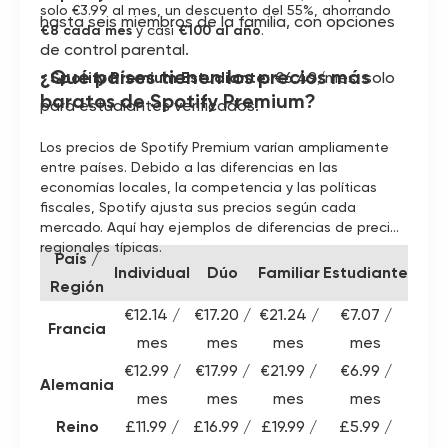
solo €3.99 al mes, un descuento del 55%, ahorrando
hasta seis miembros de la familia, con opciones
€8 cada mes
y casi
€100 al año
.
de control parental.
¿Qué países tienen los precios más
•
Spotify Premium Estudiante
: €6.49/mes: solo
baratos de Spotify Premium?
para estudiantes verificados.
Los precios de Spotify Premium varían ampliamente
entre países. Debido a las diferencias en las
economías locales, la competencia y las políticas
fiscales, Spotify ajusta sus precios según cada
mercado. Aquí hay ejemplos de diferencias de precios
regionales típicas.
País /
Individual
Dúo
Familiar
Estudiante
Región
€12.14 /
€17.20 /
€21.24 /
€7.07 /
Francia
mes
mes
mes
mes
€12.99 /
€17.99 /
€21.99 /
€6.99 /
Alemania
mes
mes
mes
mes
Reino
£11.99 /
£16.99 /
£19.99 /
£5.99 /