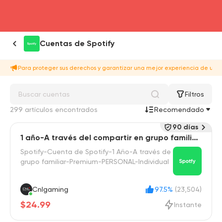
head4
Cuentas de Spotify
Para proteger sus derechos y garantizar una mejor experiencia de usua
Filtros
299 artículos encontrados
Recomendado
90 días
1 año-A través del compartir en grupo familiar
-Individual
Spotify-Cuenta de Spotify-1 Año-A través de
grupo familiar-Premium-PERSONAL-Individual
Cnlgaming
97.5%
(23,504)
$24.99
Instante