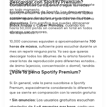
descargar con Spotify Premium?
SoundCloud Go+
, para que la música te acompañe
Consulta sitios de cupones o sigue las redes
en todo momento.
sociales oficiales de Spotify. Los descuentos
Spotify Premium te permite descargar hasta
10,000
canciones
por dispositivo, en un máximo de
cinco
suelen aparecer durante grandes ventas como
dispositivos
. Esto significa que puedes almacenar
Black Friday
o
Cyber Monday
, cuando los
hasta 50,000 pistas sin conexión en total en todos
ahorros son mayores.
tus dispositivos.
10,000 canciones equivalen a aproximadamente
700
horas de música
, suficiente para escuchar durante un
mes sin repetir ninguna pista. Ya sea que quieras
descargar todos los álbumes de tu artista favorito o
crear listas de reproducción para diferentes estados
de ánimo (ejercicio, concentración o dormir), tendrás
mucho espacio.
¿Vale la pena Spotify Premium?
Sí. En general, vale la pena suscribirse a Spotify
Premium, especialmente considerando lo diferente
que se siente en comparación con la versión gratuita:
•
Sin anuncios
: Los usuarios gratuitos escuchan
alrededor de
4–6 anuncios por hora
, cada uno