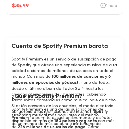
$35.99
1 hora
Cuenta de Spotify Premium barata
Spotify Premium es un servicio de suscripción de pago
de Spotify que ofrece una experiencia musical de alta
calidad a cientos de millones de usuarios en todo el
mundo. Con más de
100 millones de canciones
y
6
millones de episodios de pódcast
, tiene de todo,
desde el último álbum de Taylor Swift hasta los
clásicos atemporales de The Beatles, cubriendo
¿Qué es Spotify Premium?
tanto éxitos comerciales como música indie de nicho.
Si estás cansado de los anuncios, el modo aleatorio
Spotify Premium es una de las suscripciones de
obligatorio o las restricciones de internet,
Spotify
streaming musical más populares del mundo,
Premium
te permite escuchar libremente y disfrutar
disponible en más de
180 países y regiones
con más
de un mundo de música puro e ininterrumpido.
de
226 millones de usuarios de pago
. Como