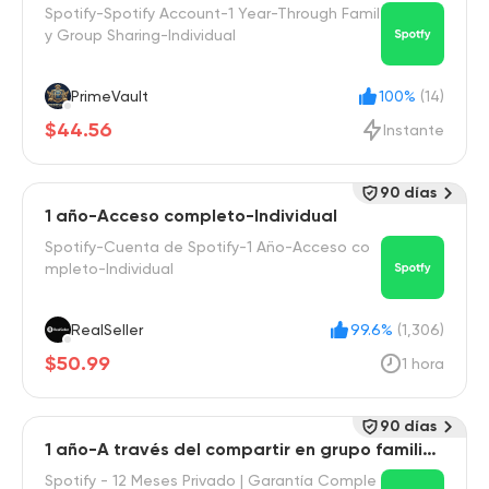
-Individual
Spotify-Spotify Account-1 Year-Through Famil
y Group Sharing-Individual
PrimeVault
100%
(14)
$44.56
Instante
90 días
1 año-Acceso completo-Individual
Spotify-Cuenta de Spotify-1 Año-Acceso co
mpleto-Individual
RealSeller
99.6%
(1,306)
$50.99
1 hora
90 días
1 año-A través del compartir en grupo familiar
-Individual
Spotify - 12 Meses Privado | Garantía Comple