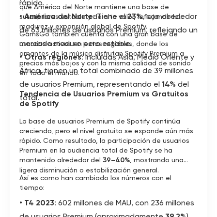
rápido.
que América del Norte mantiene una base de
•
América del Norte
: Tiene el
23%
, con alrededor
suscriptores estable y de alto valor, reflejando la
madurez y expansión global de Spotify.
de 63 millones de usuarios Premium, reflejando un
GamsGo también cuenta con una gran base de
mercado maduro pero estable.
usuarios activos en estas regiones, donde los
amantes de la música disfrutan Spotify Premium a
•
Otras regiones
: Incluidas Asia, Medio Oriente y
precios más bajos y con la misma calidad de sonido
África, tienen un total combinado de 39 millones
en todo el mundo.
de usuarios Premium, representando el
14%
del
Tendencia de Usuarios Premium vs Gratuitos
total.
de Spotify
La base de usuarios Premium de Spotify continúa
creciendo, pero el nivel gratuito se expande aún más
rápido. Como resultado, la participación de usuarios
Premium en la audiencia total de Spotify se ha
mantenido alrededor del
39–40%
, mostrando una
ligera disminución o estabilización general.
Así es como han cambiado los números con el
tiempo:
•
T4 2023
: 602 millones de MAU, con 236 millones
de usuarios Premium (aproximadamente
39.2%
).