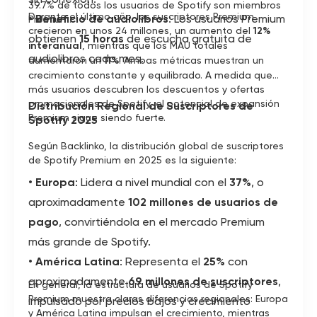
39.7% de todos los usuarios de Spotify son miembros
Durante el último año, los suscriptores Premium
•
Beneficio de audiolibros
: Los usuarios Premium
Premium.
crecieron en unos 24 millones, un aumento del
12%
obtienen
15 horas
de escucha gratuita de
interanual
, mientras que los MAU totales
audiolibros cada mes.
aumentaron un
11%
. Ambas métricas muestran un
crecimiento constante y equilibrado. A medida que
más usuarios descubren los descuentos y ofertas
promocionales de Spotify, el potencial de expansión
Distribución Regional de Suscriptores de
Premium sigue siendo fuerte.
Spotify 2025
Según Backlinko, la distribución global de suscriptores
de Spotify Premium en 2025 es la siguiente:
•
Europa
: Lidera a nivel mundial con el
37%
, o
aproximadamente
102 millones de usuarios de
pago
, convirtiéndola en el mercado Premium
más grande de Spotify.
•
América Latina
: Representa el
25%
con
aproximadamente
69 millones de suscriptores
,
En general, la estructura de usuarios de Spotify
Premium muestra claras diferencias regionales: Europa
impulsado por precios bajos y crecimiento
y América Latina impulsan el crecimiento, mientras