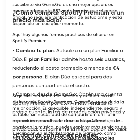
suscribirte vía GamsGo es una mejor opción: es
aproximadamente
58% más barato
que el precio
¿Cómo comprar Spotify Premium a un
oficial, no requiere verificación de estudiante y está
precio más bajo?
disponible en cualquier momento.
Aquí hay algunas formas prácticas de ahorrar en
Spotify Premium:
•
Cambia tu plan
: Actualiza a un plan Familiar o
Dúo. El
plan Familiar
admite hasta seis usuarios,
reduciendo el costo promedio a menos de
€4
por persona
. El plan Dúo es ideal para dos
personas compartiendo el costo.
•
Compra desde GamsGo
: Obtén una cuenta
Si quieres la forma más sencilla y económica de
disfrutar de Spotify Premium, GamsGo es sin duda la
Spotify Premium por €3.99/mes. Tendrás tu
mejor opción. Es asequible, independiente, segura y
propia cuenta, listas de reproducción privadas y
estable, sin necesidad de compartir en familia ni
reproducción estable con total protección de
esperar temporadas de descuentos. Además, si te
apasiona la música, puedes explorar más servicios de
privacidad: actualmente la mejor opción de valor.
suscripción en el Marketplace de GamsGo, como
¿Cuántas canciones puedes
•
Busca cupones y códigos promocionales
:
Deezer Premium
,
Amazon Music Unlimited
y