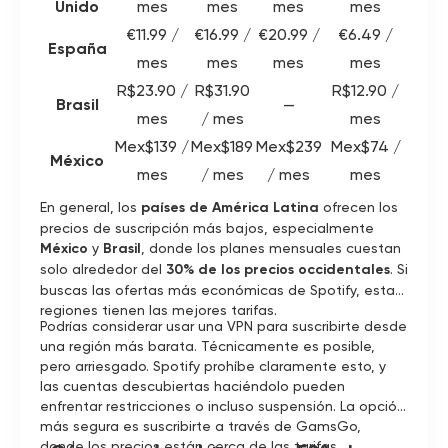
Unido
mes
mes
mes
mes
€11.99 /
€16.99 /
€20.99 /
€6.49 /
España
mes
mes
mes
mes
R$23.90 /
R$31.90
R$12.90 /
Brasil
—
mes
/ mes
mes
Mex$139 /
Mex$189
Mex$239
Mex$74 /
México
mes
/ mes
/ mes
mes
En general, los
países de América Latina
ofrecen los
precios de suscripción más bajos, especialmente
México
y
Brasil
, donde los planes mensuales cuestan
solo alrededor del
30% de los precios occidentales
. Si
buscas las ofertas más económicas de Spotify, estas
regiones tienen las mejores tarifas.
Podrías considerar usar una VPN para suscribirte desde
una región más barata. Técnicamente es posible,
pero arriesgado. Spotify prohíbe claramente esto, y
las cuentas descubiertas haciéndolo pueden
enfrentar restricciones o incluso suspensión. La opción
más segura es suscribirte a través de GamsGo,
donde los precios están cerca de las tarifas