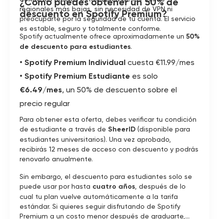
¿Cómo puedes obtener un 50% de
regionales más bajas, sin necesidad de VPN ni
descuento en Spotify Premium?
preocuparte por la seguridad de tu cuenta. El servicio
es estable, seguro y totalmente conforme.
Spotify actualmente ofrece aproximadamente un
50%
de descuento para estudiantes
.
•
Spotify Premium Individual
cuesta €11.99/mes
•
Spotify Premium Estudiante
es solo
€6.49/mes
, un 50% de descuento sobre el
precio regular
Para obtener esta oferta, debes verificar tu condición
de estudiante a través de
SheerID
(disponible para
estudiantes universitarios). Una vez aprobado,
recibirás 12 meses de acceso con descuento y podrás
renovarlo anualmente.
Sin embargo, el descuento para estudiantes solo se
puede usar por hasta
cuatro años
, después de lo
cual tu plan vuelve automáticamente a la tarifa
estándar. Si quieres seguir disfrutando de Spotify
Premium a un costo menor después de graduarte,