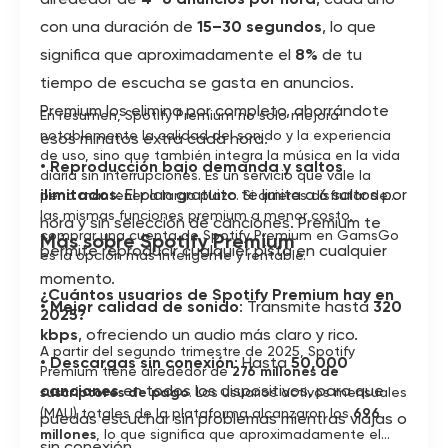
con una duración de
15–30 segundos
, lo que
significa que aproximadamente el
8%
de tu
tiempo de escucha se gasta en anuncios.
Premium los elimina por completo, ahorrándote
En resumen, Spotify Premium no solo mejora
notablemente la calidad del sonido y la experiencia
esos minutos extra cada hora.
de uso, sino que también integra la música en la vida
•
Reproducción bajo demanda y saltos
diaria sin interrupciones. Es un servicio que vale la
ilimitados
: El plan gratuito te limita a 6 saltos por
pena mantener a largo plazo. Si quieres disfrutar de
las mismas funciones premium a menor costo,
hora y sin selección de canciones. Premium te
comprar una cuenta de Spotify Premium en GamsGo
Más sobre Spotify Premium
permite reproducir cualquier pista en cualquier
es la opción más inteligente y rentable.
momento.
¿Cuántos usuarios de Spotify Premium hay en
•
Mejor calidad de sonido
: Transmite hasta
320
2025?
kbps
, ofreciendo un audio más claro y rico.
A partir del segundo trimestre de 2025, Spotify
•
Descargas sin conexión
: Hasta
50,000
Premium tiene alrededor de
276 millones de
canciones
en todos los dispositivos, para que
suscriptores de pago
. Los usuarios activos mensuales
(MAU) totales de la plataforma alcanzaron los
696
puedas escuchar sin problemas mientras viajas o
millones
, lo que significa que aproximadamente el
sin conexión.