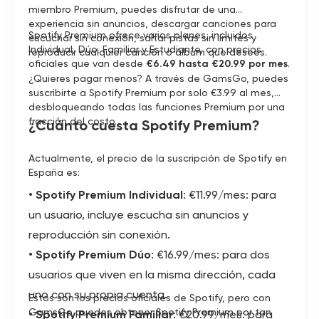
miembro Premium, puedes disfrutar de una
experiencia sin anuncios, descargar canciones para
Spotify Premium ofrece varios planes, incluidos
escuchar sin conexión, saltar pistas sin límites y
Individual, Dúo, Familiar y Estudiante, con precios
reproducir cualquier canción o álbum que desees.
oficiales que van desde
€6.49 hasta €20.99 por mes
.
¿Quieres pagar menos? A través de GamsGo, puedes
suscribirte a Spotify Premium por solo €3.99 al mes,
desbloqueando todas las funciones Premium por una
fracción del costo.
¿Cuánto cuesta Spotify Premium?
Actualmente, el precio de la suscripción de Spotify en
España es:
•
Spotify Premium Individual
: €11.99/mes: para
un usuario, incluye escucha sin anuncios y
reproducción sin conexión.
•
Spotify Premium Dúo
: €16.99/mes: para dos
usuarios que viven en la misma dirección, cada
uno con su propia cuenta.
Estos son los precios oficiales de Spotify, pero con
GamsGo puedes obtener Spotify Premium por tan
•
Spotify Premium Familiar
: €20.99/mes: para