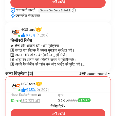
अभी खरीदें
धनवापसी गारंटी
GamsGo DealShield
एक्सप्रेस चेकआउट
HQStore
V
97.5%
(4,207)
डिलीवरी निर्देश
🔥 तेज़ और आसान टॉप-अप प्रक्रिया:
1️⃣ केवल एक क्लिक में अपना भुगतान सुरक्षित करें।
2️⃣ अपना UID और सर्वर (यदि लागू हो) भेजें।
3️⃣ थोड़ी देर आराम करें (रिकॉर्ड समय में प्रोसेसिंग!)।
4️⃣ अपने गेम बैलेंस की जांच करें और ऑर्डर की पुष्टि करें।
अन्य विक्रेता (2)
✨ हमें क्यों चुनें?
Recommend
🚀 बिजली जैसी तेज़ डिलीवरी: कोई देरी नहीं, तुरंत गेम पर लौटें!
🔒 100% सुरक्षित: अकाउंट लॉगिन की आवश्यकता नहीं—आपकी गोपनीयता
HQStore
V
सुरक्षित है।
97.5%
(4,207)
सभी खिलाड़ियों के लिए परफेक्ट और बिना झंझट के।
औसत डिलीवरी समय
मूल्य
10min
UID टॉप अप
$3.65
$3.88
-
$0.23
⚠️ महत्वपूर्ण सूचना:
अपनी जानकारी दोबारा जांचें! गलत UID = कोई रिफंड नहीं।
निर्देश देखें
प्रोसेसिंग शुरू होने के बाद ऑर्डर रद्द या बदला नहीं जा सकता।
अभी खरीदें