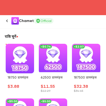
head4
Chamet
Official
राशि चुनें
-
$0.74
-
$2.07
18750 डायमंड्स
62500 डायमंड्स
187500 डायमंड्स
$3.88
$11.55
$32.38
$12.29
$34.45
-
$5.00
-
$5.00