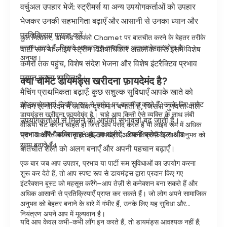
वर्चुअल उपहार भेजें: स्ट्रीमर्स या अन्य उपयोगकर्ताओं को उपहार
भेजकर उनकी सहभागिता बढ़ाएँ और आसानी से उनका ध्यान और
प्रतिक्रिया प्राप्त करें।
कुल मिलाकर, डायमंड आपको Chamet पर बातचीत करने के बेहतर तरीके
प्रदान करते हैं, जिससे आपका पूरा सामाजिक अनुभव बेहतर होता है।
पार्टी रूम या लाइव स्ट्रीम विशेषाधिकार अनलॉक करें: इसमें विशेष
अनुभव।
कमरों तक पहुंच, विशेष संदेश भेजना और विशेष इंटरैक्टिव प्रभाव
प्राप्त करना शामिल है।
क्या चामेट डायमंड्स खरीदना फ़ायदेमंद है?
मैचिंग प्राथमिकता बढ़ाएँ: कुछ सशुल्क सुविधाएँ आपके खाते को
जो उपयोगकर्ता नियमित रूप से चामेट पर बातचीत करते हैं, उनके लिए चामेट
मैचिंग एल्गोरिदम में अधिक दृश्यमान बनाती हैं, जिससे गुणवत्ता वाले
डायमंड्स खरीदना फ़ायदेमंद है। चाहे आप किसी ऐसे व्यक्ति के साथ लंबी
उपयोगकर्ताओं से मिलने की आपकी संभावना बढ़ जाती है।
वीडियो चैट करना चाहते हों जिसे आप पसंद करते हैं या लाइव रूम में अधिक
प्रभाव और वैयक्तिकृत आइटम खरीदें: अपनी प्रोफ़ाइल और
ध्यान आकर्षित करना चाहते हों, डायमंड्स अधिक विकल्पों के साथ अनुभव को
सुगम बनाते हैं।
बातचीत शैली को अलग बनाएँ और अपनी पहचान बढ़ाएँ।
एक बार जब आप उपहार, प्रभाव या पार्टी रूम सुविधाओं का उपयोग करना
शुरू कर देते हैं, तो आप स्पष्ट रूप से डायमंड्स द्वारा प्रदान किए गए
इंटरैक्शन बूस्ट को महसूस करेंगे—आप तेज़ी से कनेक्शन बना सकते हैं और
अधिक आसानी से प्रतिक्रियाएँ प्राप्त कर सकते हैं। जो लोग अपने सामाजिक
अनुभव को बेहतर बनाने के बारे में गंभीर हैं, उनके लिए यह सुविधा और
नियंत्रण अपने आप में मूल्यवान है।
यदि आप केवल कभी-कभी लॉग इन करते हैं, तो डायमंड्स आवश्यक नहीं हैं;