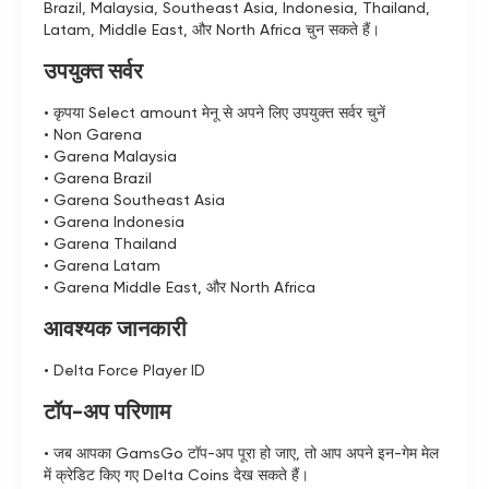
Brazil, Malaysia, Southeast Asia, Indonesia, Thailand,
Latam, Middle East, और North Africa चुन सकते हैं।
उपयुक्त सर्वर
• कृपया Select amount मेनू से अपने लिए उपयुक्त सर्वर चुनें
• Non Garena
• Garena Malaysia
• Garena Brazil
• Garena Southeast Asia
• Garena Indonesia
• Garena Thailand
• Garena Latam
• Garena Middle East, और North Africa
आवश्यक जानकारी
• Delta Force Player ID
टॉप-अप परिणाम
• जब आपका GamsGo टॉप-अप पूरा हो जाए, तो आप अपने इन-गेम मेल
में क्रेडिट किए गए Delta Coins देख सकते हैं।