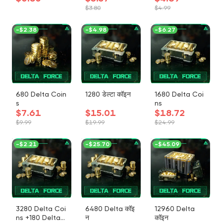
$3.80
$4.99
-
$2.38
-
$4.98
-
$6.27
680 Delta Coin
1280 डेल्टा कॉइन
1680 Delta Coi
s
ns
$7.61
$15.01
$18.72
$9.99
$19.99
$24.99
-
$2.21
-
$25.70
-
$45.09
3280 Delta Coi
6480 Delta कॉइ
12960 Delta
ns +180 Delta
न
कॉइन