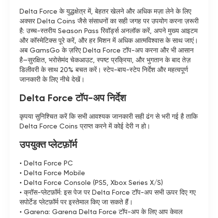
Delta Force के युद्धक्षेत्र में, बेहतर खेलने और अधिक मज़ा लेने के लिए
अक्सर Delta Coins जैसे संसाधनों का सही जगह पर उपयोग करना ज़रूरी
है: उच्च-स्तरीय Season Pass रिवॉर्ड्स अनलॉक करें, अपने मुख्य आइटम
और कॉस्मेटिक्स पूरे करें, और हर मिशन में अधिक आत्मविश्वास के साथ जाएं।
अब GamsGo के ज़रिए Delta Force टॉप-अप करना और भी आसान
है—सुरक्षित, भरोसेमंद चेकआउट, स्पष्ट प्रक्रिया, और भुगतान के बाद तेज़
डिलीवरी के साथ 20% बचत करें। स्टेप-बाय-स्टेप निर्देश और महत्वपूर्ण
जानकारी के लिए नीचे देखें।
Delta Force टॉप-अप निर्देश
कृपया सुनिश्चित करें कि सभी आवश्यक जानकारी सही ढंग से भरी गई है ताकि
Delta Force Coins प्राप्त करने में कोई देरी न हो।
उपयुक्त प्लेटफ़ॉर्म
• Delta Force PC
• Delta Force Mobile
• Delta Force Console (PS5, Xbox Series X/S)
• क्रॉस-प्लेटफ़ॉर्म: इस पेज पर Delta Force टॉप-अप सभी ऊपर दिए गए
सपोर्टेड प्लेटफ़ॉर्म पर इस्तेमाल किए जा सकते हैं।
• Garena: Garena Delta Force टॉप-अप के लिए आप केवल