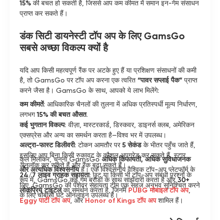
15%
की बचत हो सकती है, जिससे आप कम कीमत में समान इन-गेम संसाधन
प्राप्त कर सकते हैं।
डंक सिटी डायनेस्टी टॉप अप के लिए GamsGo
सबसे अच्छा विकल्प क्यों है
यदि आप किसी महत्वपूर्ण रैंक पर अटके हुए हैं या प्रशिक्षण संसाधनों की कमी
है, तो GamsGo पर टॉप अप करना एक त्वरित
“पावर सप्लाई पैक”
प्राप्त
करने जैसा है। GamsGo के साथ, आपको ये लाभ मिलेंगे:
कम कीमतें
: आधिकारिक चैनलों की तुलना में अधिक प्रतिस्पर्धी मूल्य निर्धारण,
लगभग
15% की बचत औसत
.
कई भुगतान विकल्प
: वीज़ा, मास्टरकार्ड, डिस्कवर, डाइनर्स क्लब, अमेरिकन
एक्सप्रेस और अन्य का समर्थन करता है—विश्व भर में उपलब्ध।
अल्ट्रा-फास्ट डिलीवरी
: टोकन आमतौर पर
5 सेकंड
के भीतर पहुँच जाते हैं,
इसलिए आप बिना किसी रुकावट के कौशल अपग्रेड कर सकते हैं, स्टार
कुल मिलाकर, चुनना GamsGo
अधिक किफायती, अधिक सुविधाजनक
अनलॉक कर सकते हैं और रैंक बढ़ा सकते हैं।
और अत्यधिक विश्वसनीय
है। एक विश्वसनीय वैश्विक टॉप-अप प्लेटफॉर्म के
24/7 लाइव ग्राहक सहायता
: छूट या किसी भी टॉप-अप संबंधी प्रश्नों के
रूप में, GamsGo कई गेम ब्रांडों के साथ साझेदारी करता है और
30+
लिए, GamsGo की पेशेवर सहायता टीम एक सहज अनुभव सुनिश्चित करने
लोकप्रिय टाइटल
का समर्थन करता है, जिनमें
PUBG मोबाइल टॉप अप
,
के लिए चौबीसों घंटे ऑनलाइन उपलब्ध है।
Eggy पार्टी टॉप अप
, और
Honor of Kings टॉप अप
शामिल हैं।