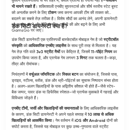
कुलीन प्रतिस्पर्धियों से भरे शहर में, केवल प्रतिभा ही पर्याप्त नहीं है—
संसाधन
भी मायने रखते हैं
। शक्तिशाली एनबीए सुपरस्टार्स और शीर्ष स्तरीय स्टेट बूस्ट
को अनलॉक करने के लिए
टोकन
जमा करना आपकी टीम की ताकत को
बदलने का सबसे तेज़ तरीका है। विशेष सौदों का आनंद लेने, अपनी डायनेस्टी
को मजबूत करने और चैम्पियनशिप ट्रॉफी की ओर बढ़ने के लिए अभी
डंक सिटी डायनेस्टी क्या है?
GamsGo पर जाएं।
डंक सिटी डायनेस्टी एक प्रतिस्पर्धी बास्केटबॉल मोबाइल गेम है जो
स्ट्रीटबॉल
संस्कृति
को
आधिकारिक एनबीए लाइसेंस
के साथ पूरी तरह से मिलाता है। यह
गेम तेज़ गति वाले
3v3 स्ट्रीट मैचों
पर केंद्रित है, जिसमें
11-पॉइंट नियम
का
उपयोग किया जाता है, और प्रत्येक गेम लगभग
3 मिनट
तक चलता है—कड़ा,
तीव्र और रोमांचक।
नियंत्रणों में
वर्चुअल जॉयस्टिक
और
स्किल बटन
का संयोजन है, जिससे पास,
ड्राइव, स्टील्स, ब्लॉक, डंक और थ्री-पॉइंटर्स का सुचारू निष्पादन संभव होता
है। अलग-अलग खिलाड़ियों के पास अद्वितीय कौशल भी होते हैं—जैसे स्टेप-
बैक जम्पर, पावर डंक या डिफेंसिव स्पेशल—जो प्रत्येक मुकाबले में गहराई और
विविधता जोड़ते हैं।
एनबीए टीमों, जर्सी और खिलाड़ियों की समानताओं
के लिए आधिकारिक लाइसेंस
के कारण, डंक सिटी डायनेस्टी ने अपने पहले सप्ताह में
10 लाख से अधिक
खिलाड़ियों को आकर्षित किया
। गेम वर्तमान में
iOS और Android
दोनों को
सपोर्ट करता है, जिससे यह मोबाइल पर कुछ उच्च-गुणवत्ता वाले स्ट्रीट