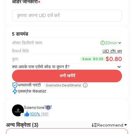
ऑर्डर जानकारी
5 डायमंड
औसत डिलीवरी समय
20min
रिचार्ज विधि
UID टॉप अप
$0.80
कुल:
Save
$0.05
क्या आपके पास प्रोमो कोड या कूपन है?
अभी खरीदें
धनवापसी गारंटी
GamsGo DealShield
एक्सप्रेस चेकआउट
Saenstore
I
100%
(88)
अन्य विक्रेता (3)
Recommend