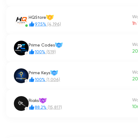
Wa
HQStore
V
1h
97.5%
(4,196)
Wa
Prime Codes
III
20
100%
(519)
Wa
Prime Keys
III
20
100%
(1,006)
Wa
Riaks
IV
10
88.2%
(15,817)