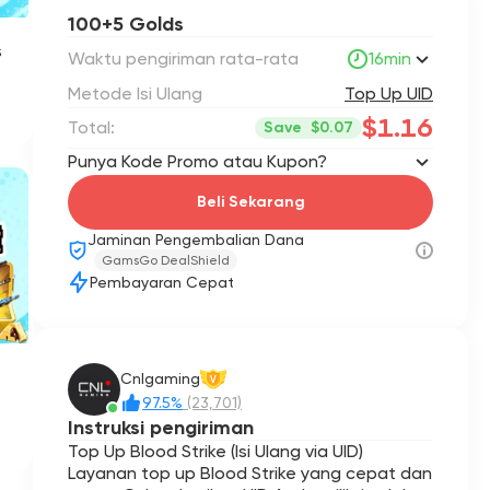
100+5 Golds
s
Waktu pengiriman rata-rata
16min
Metode Isi Ulang
Top Up UID
$1.16
Total:
Save
$0.07
Punya Kode Promo atau Kupon?
Beli Sekarang
Jaminan Pengembalian Dana
GamsGo DealShield
Pembayaran Cepat
Cnlgaming
V
97.5%
(23,701)
Instruksi pengiriman
Top Up Blood Strike (Isi Ulang via UID)
Layanan top up Blood Strike yang cepat dan