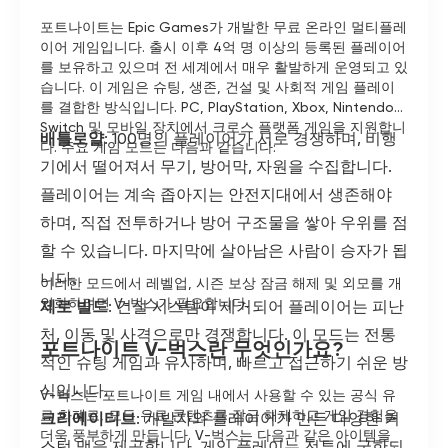
포트나이트는 Epic Games가 개발한 무료 온라인 멀티플레
이어 게임입니다. 출시 이후 4억 명 이상의 등록된 플레이어
를 보유하고 있으며 전 세계에서 매우 활발하게 운영되고 있
습니다. 이 게임은 슈팅, 생존, 건설 및 사회적 게임 플레이
를 결합한 방식입니다. PC, PlayStation, Xbox, Nintendo
Switch 및 모바일 장치에서 크로스 플랫폼 게임을 지원합니
배틀로얄
: 100명의 플레이어가 서로 경쟁하며, 비행
다. 주요 게임 모드는 다음과 같습니다:
기에서 떨어져서 무기, 방어막, 자원을 수집합니다.
플레이어는 계속 좁아지는 안전지대에서 생존해야
하며, 직접 전투하거나 방어 구조물을 쌓아 우위를 점
할 수 있습니다. 마지막에 살아남은 사람이 승자가 됩
니다.
이러한 모드에서 레벨업, 시즌 보상 잠금 해제 및 외모를 개
인화하려면 V-벅스가 필요합니다.
제로 빌드
: 건설 시스템이 제거되어 플레이어는 피난
처, 이동 및 사격으로만 경쟁합니다. 이 모드는 전통
포트나이트 V-벅스란 무엇인가요?
적인 슈팅 게임과 유사하며, 빠르고 접근하기 쉬운 방
식입니다.
V-벅스는 포트나이트 게임 내에서 사용할 수 있는 공식 유
료 화폐로, 모든 유료 콘텐츠를 잠금 해제하고 게임 경험을
크리에이티브
: 개발자와 플레이어가 만든 다양한 커
더욱 풍부하게 만듭니다. V-벅스는 다음과 같은 아이템을
스텀 맵을 제공합니다. 게임 플레이는 전투에 국한되