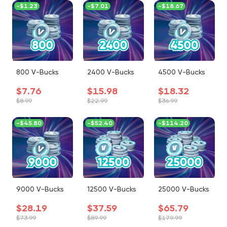
-
$1.23
-
$7.01
-
$18.67
800 V-Bucks
2400 V-Bucks
4500 V-Bucks
$7.76
$15.98
$18.32
$8.99
$22.99
$36.99
-
$45.80
-
$52.40
-
$114.20
9000 V-Bucks
12500 V-Bucks
25000 V-Bucks
$28.19
$37.59
$65.79
$73.99
$89.99
$179.99