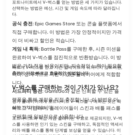
포트나이트에서 V-벅스를 얻는 방법은 세 가지가 있습니다.
선택하는 방법은 예산, 시간 및 게임 속도에 따라 달라집니
다.
공식 충전
: Epic Games Store 또는 콘솔 플랫폼에서
직접 구매합니다. 이 방법은 가장 안정적이지만 가격
이 더 비싸고 할인은 적습니다.
게임 내 획득
: Battle Pass를 구매한 후, 시즌 미션을
완료하여 V-벅스를 점진적으로 반환받습니다. 이 방
법은 가장 적은 비용이지만, 지속적인 노력이 필요합
빠르게 V-벅스를 얻고 시즌 업데이트에 뒤처지지 않으려면,
충전이 가장 빠르고 효율적인 방법입니다
.
니다. 장기적으로 시간이 있는 플레이어에게 적합합
니다.
V-벅스를 구매하는 것이 가치가 있나요?
서드파티 충전
: GamsGo와 같은 신뢰할 수 있는 플
랫폼을 통해 계정을 직접 충전합니다. 이 방법은 더
장기 플레이어에게 포트나이트 V-벅스를 구매하는 것은 확
실히 가치가 있습니다.
빠르고 저렴하며, 플레이어들이 스킨과 배틀 패스를
구매할 때 일반적으로 사용합니다.
포트나이트의 핵심 게임 플레이는 무료로 제공되지만, V-벅
스를 사용하면 인기 있는 스킨을 구매하고, 독점적인 액세서
리와 배틀 패스를 통해 단계별 보상을 얻을 수 있습니다. 이