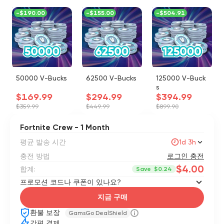
-
$190.00
-
$155.00
-
$504.91
50000 V-Bucks
62500 V-Bucks
125000 V-Buck
s
$169.99
$294.99
$394.99
$359.99
$449.99
$899.90
Fortnite Crew - 1 Month
평균 발송 시간
1d 3h
충전 방법
로그인 충전
$4.00
합계:
Save
$0.24
프로모션 코드나 쿠폰이 있나요?
지금 구매
환불 보장
GamsGo DealShield
간편 결제