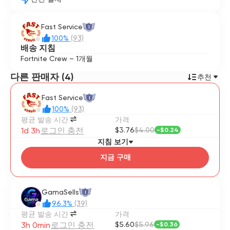
Fast Service
I
100%
(93)
배송 지침
Fortnite Crew – 1개월
다른 판매자 (4)
추천
Fast Service
I
100%
(93)
평균 발송 시간
가격
1d 3h
로그인 충전
$3.76
$4.00
-
$0.24
지침 보기
지금 구매
GamaSells
I
96.3%
(39)
평균 발송 시간
가격
3h 0min
로그인 충전
$5.60
$5.96
-
$0.36