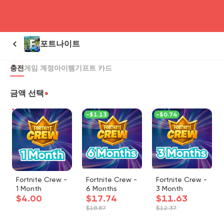
head4
포트나이트
충전
게임 계정
아이템
기프트 카드
금액 선택
-
$1.13
-
$0.74
Fortnite Crew -
Fortnite Crew -
Fortnite Crew -
1 Month
6 Months
3 Month
$4.00
$17.74
$11.63
$18.87
$12.37