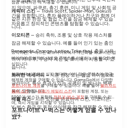
잠금 해제하는 데 사용할 수 있습니다:
지 않으며, 파쿠르, 총기 훈련, 미니 게임 및 사회적 공
캐릭터 스킨
— Travis Scott, Spider-Man, Goku와
간을 포함합니다. 혼자 플레이하거나 친구와 함께 더
같은 시즌 한정 및 협업 스킨을 잠금 해제할 수 있습
자유롭고 창의적인 콘텐츠를 탐험할 수 있습니다.
니다.
이모티콘
— 승리 축하, 조롱 및 상호 작용 제스처를
잠금 해제할 수 있습니다. 예를 들어 인기 있는 춤인
Renegade, Orange Justice, Take the L 춤을 사용
요약하면, V-벅스는 포트나이트에서 개인화를 하고 시즌 업
데이트에 참여하며 새로운 콘텐츠를 이용하는 데 필요한 핵
하여 처치 후, 우승자 계산 및 로비에서 사용할 수 있
심입니다.
습니다.
처음부터 시작하고 싶지 않다면, 이미 많은 콘텐츠가 잠금
화려한 액세서리
— 시즌 한정 또는 협업 아이템으로
해제된 계정을 구매할 수 있습니다. GamsGo에서 다양한
글라이더, 특수 효과가 있는 곡괭이 및 빛나는 백팩
포트나이트 계정
을 구매할 수 있습니다. 예를 들어
블리자드
등이 포함됩니다.
봄버 스킨
이나
탐험가 에밀리 스킨
이 포함된 계정, 또는
5000 V-벅스가 포함된
전체 V-벅스 계정
을 구매할 수 있으
배틀 패스
— 시즌 도전을 완료하여 스킨, 이모티콘,
며, 즉시 게임을 시작할 수 있습니다.
V-벅스 환급 및 독점 아이템을 잠금 해제할 수 있습
포트나이트 V-벅스는 어떻게 얻을 수 있나
니다.
요?