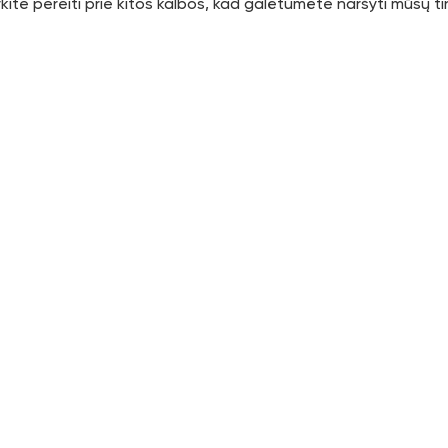
ite pereiti prie kitos kalbos, kad galėtumėte naršyti mūsų tin