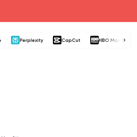
o
Perplexity
CapCut
HBO Max