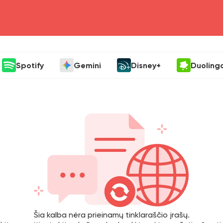
head4
Spotify
Gemini
Disney+
Duoling
Šia kalba nėra prieinamų tinklaraščio įrašų.