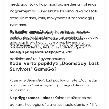
medžiagų, tokių kaip maistas, mediena ir plienas.
Pagreitėjimai:
Sumažinkite laukimo laiką pastatų
atnaujinimams, karių mokymams ir technologijų
tyrimams.
Reti reikmenys:
Atrakinkite galingus herojus,
Žaidėjams, norintiems pagreitinti bazės kūrimą,
praleisti ilgą laukimo laiką, greitai padidinti kovos galią
aukšto lygio įrangą ar išskirtinius daiktus.
arba įsigyti retų herojų, aukso papildymas yra
Strateginiai pranašumai:
Įsigykite gynybinių
pagrindinis išteklius, leidžiantis apeiti vargus ir
struktūrų ir specialių stiprinimų, kad
tiesiogiai sustiprinti savo pajėgas.
padidintumėte išgyvenamumą.
Kodėl verta papildyti „Doomsday: Last
Survivors“ GamsGo?
Pasirinkite „GamsGo“, kad papildytumėte „Doomsday:
Last Survivors“ aukso sąskaitą ir mėgaukitės šiais
privalumais:
Neprilygstamos kainos:
Kainos mažesnės nei
perkant tiesiogiai oficialiai, su nuolaidomis iki 15 %,