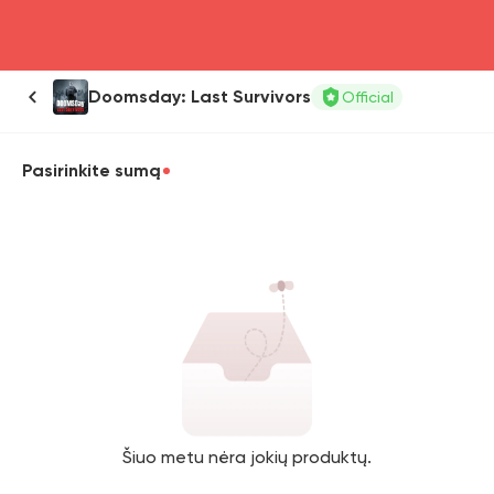
head4
Doomsday: Last Survivors
Official
Pasirinkite sumą
Šiuo metu nėra jokių produktų.