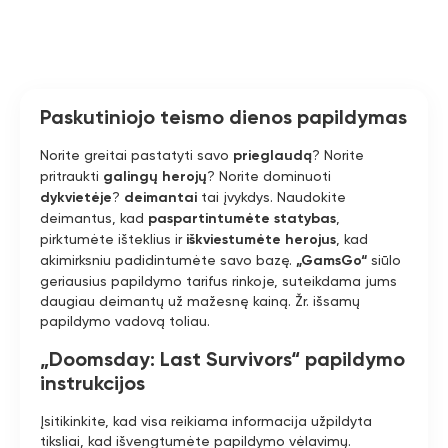
Paskutiniojo teismo dienos papildymas
Norite greitai pastatyti savo
prieglaudą
? Norite
pritraukti
galingų herojų
? Norite dominuoti
dykvietėje
?
deimantai
tai įvykdys. Naudokite
deimantus, kad
paspartintumėte statybas
,
pirktumėte išteklius ir
iškviestumėte herojus
, kad
akimirksniu padidintumėte savo bazę.
„GamsGo“
siūlo
geriausius papildymo tarifus rinkoje, suteikdama jums
daugiau deimantų už mažesnę kainą. Žr. išsamų
papildymo vadovą toliau.
„Doomsday: Last Survivors“ papildymo
instrukcijos
Įsitikinkite, kad visa reikiama informacija užpildyta
tiksliai, kad išvengtumėte papildymo vėlavimų.