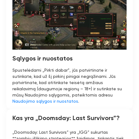
Sąlygos ir nuostatos
Spustelėdami „Pirkti dabar“, jūs patvirtinate ir
sutinkate, kad už šį pirkinį pinigai negrąžinami. Jūs
patvirtinate, kad atitinkate teisėtą amžiaus
reikalavimą (daugumoje regionų – 18+) ir sutinkate su
mūsų Naudojimo sąlygomis, pateiktomis adresu
Naudojimo sąlygos ir nuostatos
.
Kas yra „Doomsday: Last Survivors“?
„Doomsday: Last Survivors“ yra „IGG“ sukurtas
**zombių išlikimo strategijos** žaidimas, tinkantis tiek