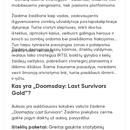
mobiliesiems įrenginiams, tiek įvairioms platformoms.
Žaidime žaidžiate kaip vadas, vadovaujantis
išgyvenusiems zombių užvaldytoje postapokaliptinėje
dykynėje. Turite statyti slėptuves, rinkti ribotus
išteklius, apmokyti karius, verbuoti galingus herojus ir
kovoti su zombių ordomis bei priešiškomis frakcijomis.
Tuo tarpu tyrinėsite pavojingas zonas ir palaipsniui
Žaidime derinamas bazių kūrimas, išteklių valdymas,
plėsite savo teritoriją.
realaus laiko strategija (RTS), bokštų gynyba ir kelių
žaidėjų varžybos, pabrėžiant strateginį planavimą ir
išlikimo iššūkius. Šiame žiauriame pasaulyje, norėdami
vesti žmoniją atstatymo link, turite pasikliauti išmintimi
ir ryžtu.
Kas yra „Doomsday: Last Survivors
Gold“?
Auksas yra aukščiausios kokybės valiuta žaidime
„Doomsday: Last Survivors“
. Žaidimo prekybos centre
galite įsigyti daiktų už auksą, pavyzdžiui:
Išteklių paketai:
Greitai gaukite statybinių