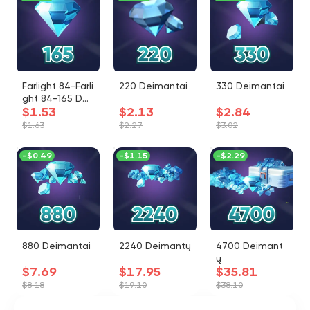
Farlight 84-Farli
220 Deimantai
330 Deimantai
ght 84-165 Dei
$1.53
$2.13
$2.84
mantai
$1.63
$2.27
$3.02
-
$0.49
-
$1.15
-
$2.29
880 Deimantai
2240 Deimantų
4700 Deimant
ų
$7.69
$17.95
$35.81
$8.18
$19.10
$38.10