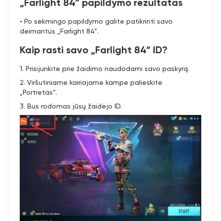
„Farlight 84“ papildymo rezultatas
• Po sėkmingo papildymo galite patikrinti savo
deimantus „Farlight 84“.
Kaip rasti savo „Farlight 84“ ID?
1. Prisijunkite prie žaidimo naudodami savo paskyrą.
2. Viršutiniame kairiajame kampe palieskite
„Portretas“.
3. Bus rodomas jūsų žaidėjo ID.