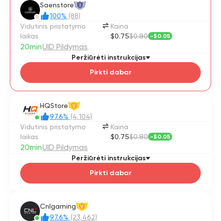
Saenstore
I
100%
(88)
Vidutinis pristatymo
Kaina
laikas
$0.75
$0.80
-
$0.05
20min
UID Pildymas
Peržiūrėti instrukcijas
Pirkti dabar
HQStore
V
97.6%
(4,104)
Vidutinis pristatymo
Kaina
laikas
$0.75
$0.80
-
$0.05
20min
UID Pildymas
Peržiūrėti instrukcijas
Pirkti dabar
Cnlgaming
V
97.6%
(23,462)