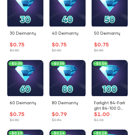
30 Deimantų
40 Deimantų
50 Deimantų
$0.75
$0.75
$0.75
$0.80
$0.80
$0.80
-
$0.05
-
$0.05
-
$0.06
60 Deimantų
80 Deimantų
Farlight 84-Farli
ght 84-100 Dei
$0.75
$0.79
$1.00
mantų
$0.80
$0.84
$1.06
-
$0.10
-
$0.14
-
$0.18