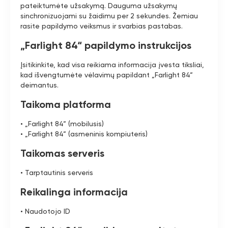
pateiktumėte užsakymą. Dauguma užsakymų
sinchronizuojami su žaidimu per 2 sekundes. Žemiau
rasite papildymo veiksmus ir svarbias pastabas.
„Farlight 84“ papildymo instrukcijos
Įsitikinkite, kad visa reikiama informacija įvesta tiksliai,
kad išvengtumėte vėlavimų papildant „Farlight 84“
deimantus.
Taikoma platforma
• „Farlight 84“ (mobilusis)
• „Farlight 84“ (asmeninis kompiuteris)
Taikomas serveris
• Tarptautinis serveris
Reikalinga informacija
• Naudotojo ID