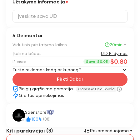
Užsakymo informacija
5 Deimantai
Vidutinis pristatymo laikas
20min
Įkėlimo būdas
UID Pildymas
$0.80
Iš viso:
Save
$0.05
Turite reklamos kodą ar kuponą?
Pirkti Dabar
Pinigų grąžinimo garantija
GamsGo DealShield
Greitas apmokėjimas
Saenstore
I
100%
(88)
Kiti pardavėjai (3)
Rekomenduojama