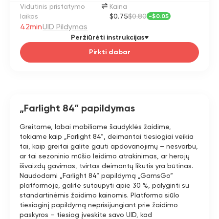
Vidutinis pristatymo
Kaina
laikas
$0.75
$0.80
-
$0.05
42min
UID Pildymas
Peržiūrėti instrukcijas
Pirkti dabar
„Farlight 84“ papildymas
Greitame, labai mobiliame šaudyklės žaidime,
tokiame kaip „Farlight 84“, deimantai tiesiogiai veikia
tai, kaip greitai galite gauti apdovanojimų – nesvarbu,
ar tai sezoninio mūšio leidimo atrakinimas, ar herojų
išvaizdų gavimas, tvirtas deimantų likutis yra būtinas.
Naudodami „Farlight 84“ papildymą „GamsGo“
platformoje, galite sutaupyti apie 30 %, palyginti su
standartinėmis žaidimo kainomis. Platforma siūlo
tiesioginį papildymą neprisijungiant prie žaidimo
paskyros – tiesiog įveskite savo UID, kad