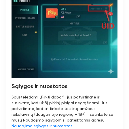
Sąlygos ir nuostatos
Spustelėdami „Pirkti dabar“, jūs patvirtinate ir
sutinkate, kad už šį pirkinį pinigai negrąžinami. Jūs
patvirtinate, kad atitinkate teisėtą amžiaus
reikalavimą (daugumoje regionų – 18+) ir sutinkate su
mūsų Naudojimo sąlygomis, pateiktomis adresu
Naudojimo sąlygos ir nuostatos
.