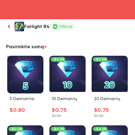
head4
Farlight 84
Official
Pasirinkite sumą
-
$0.05
-
$0.05
5 Deimantai
10 Deimantų
20 Deimantų
$0.80
$0.75
$0.75
$0.80
$0.80
-
$0.05
-
$0.05
-
$0.05