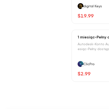
hmiastowa aktywa
digital Keys
$19.99
1 miesiąc-Pełny
Autodesk-Konto Au
esiąc-Pełny dostę
ClicPro
$2.99