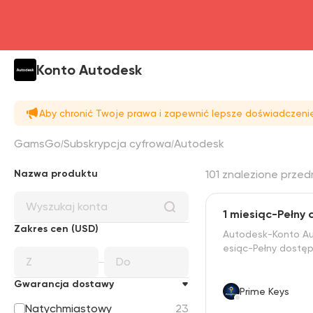
Konto Autodesk
Aby chronić Twoje prawa i zapewnić lepsze doświadczenie
GamsGo
Subskrypcja cyfrowa
Autodesk
Nazwa produktu
101 znalezione przed
1 miesiąc-Pełny
Zakres cen (USD)
Autodesk-Konto Au
esiąc-Pełny dostę
Gwarancja dostawy
Prime Keys
Natychmiastowy
23