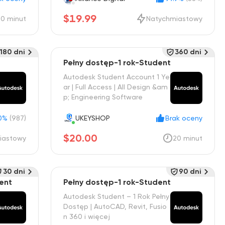
$19.99
20 minut
Natychmiastowy
180 dni
360 dni
d
Pełny dostęp-1 rok-Student
Autodesk Student Account 1 Ye
ar | Full Access | All Design &am
p; Engineering Software
0%
(987)
UKEYSHOP
Brak oceny
$20.00
iastowy
20 minut
30 dni
90 dni
ent
Pełny dostęp-1 rok-Student
Autodesk Student – 1 Rok Pełny
Dostęp | AutoCAD, Revit, Fusio
n 360 i więcej