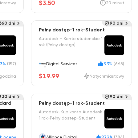
$3.50
iastowy
20 minut
360 dni
90 dni
d
Pełny dostęp-1 rok-Student
Autodesk – Konto studenckie 1
rok (Pełny dostęp)
.3%
(157)
Digital Services
93%
(668)
$19.99
 godzina
Natychmiastowy
30 dni
90 dni
ndard
Pełny dostęp-1 rok-Student
Autodesk-Kup konto Autodesk-
1 rok-Pełny dostęp-Student
k oceny
Alliance Digital
97.9%
(384)