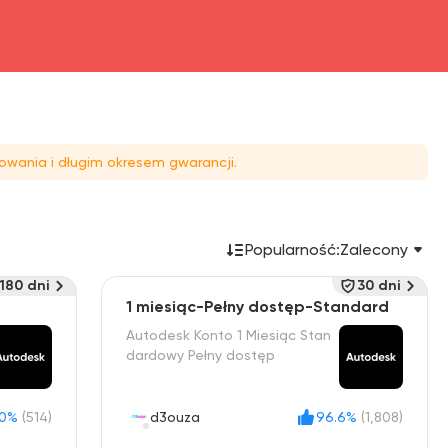
owania i długim okresem gwarancji.
Popularność:
Zalecony
180 dni
30 dni
d
1 miesiąc-Pełny dostęp-Standard
Autodesk Konto 1 Miesiąc Stan
dardowy Pełny dostęp
00%
(514)
d3ouza
96.6%
(1,808)