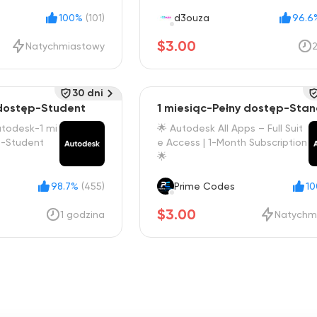
cja
100%
(101)
d3ouza
96.6
$3.00
Natychmiastowy
30 dni
 dostęp-Student
1 miesiąc-Pełny dostęp-Sta
todesk-1 mi
🌟 Autodesk All Apps – Full Suit
p-Student
e Access | 1-Month Subscription
🌟
98.7%
(455)
Prime Codes
1
$3.00
1 godzina
Natychm