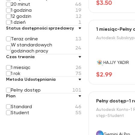
$3.50
20 minut
46
1 godzina
19
12 godzin
12
1 dzień
1
Status dostępności sprzedawcy
1 miesiąc-Pełny
Autodesk Subskryp
Teraz online
13
W standardowych
24
godzinach pracy
Czas trwania
HAJJY YADIR
1 miesiąc
26
1 rok
75
$2.99
Metoda Udostępniania
Pełny dostęp
101
Plan
Pełny dostęp-1 
Standard
46
Autodesk Konto-1 
Student
55
stęp-Student
Gemini Ai Pro