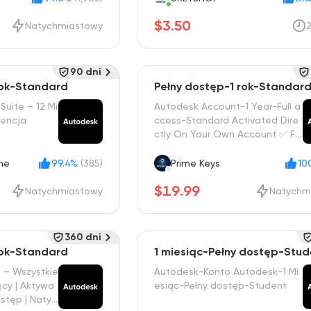
$3.50
Natychmiastowy
90 dni
rok-Standard
Pełny dostęp-1 rok-Standar
Suite – 12 Mi
Autodesk Account-1 Year-Full a
cencja
ccess-Standard Activated Dire
ctly On Your Own Account ✅ Fa
st Delivery
ne
99.4%
(385)
Prime Keys
10
$19.99
Natychmiastowy
Natychm
360 dni
rok-Standard
1 miesiąc-Pełny dostęp-Stud
 – Wszystkie
Autodesk-Konto Autodesk-1 Mi
ięcy | Aktywa
esiąc-Pełny dostęp-Student
ostęp | Natyc