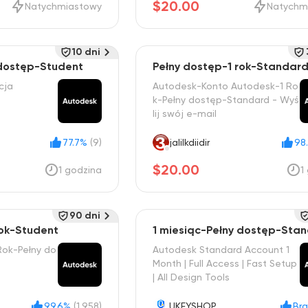
$20.00
Natychmiastowy
Natychm
10 dni
 dostęp-Student
Pełny dostęp-1 rok-Standar
cja
Autodesk-Konto Autodesk-1 Ro
k-Pełny dostęp-Standard - Wyś
lij swój e-mail
77.7%
(9)
jalilkdiidir
98
$20.00
1 godzina
1
90 dni
rok-Student
1 miesiąc-Pełny dostęp-Sta
Rok-Pełny do
Autodesk Standard Account 1
Month | Full Access | Fast Setup
| All Design Tools
99.6%
(1,958)
UKEYSHOP
Bra