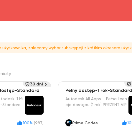
head4
 użytkownika, zalecamy wybór subskrypcji z krótkim okresem użytk
mioty
30 dni
 dostęp-Standard
Pełny dostęp-1 rok-Standar
todesk-1 Mi
Autodesk All Apps – Pełna licen
p-Standard
cja dostępu (1 rok) PREZENT VIP
100%
(987)
Prime Codes
1