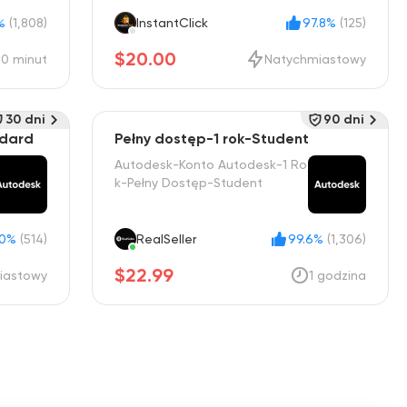
%
(1,808)
InstantClick
97.8%
(125)
$20.00
20 minut
Natychmiastowy
30 dni
90 dni
ndard
Pełny dostęp-1 rok-Student
Autodesk-Konto Autodesk-1 Ro
k-Pełny Dostęp-Student
00%
(514)
RealSeller
99.6%
(1,306)
$22.99
iastowy
1 godzina