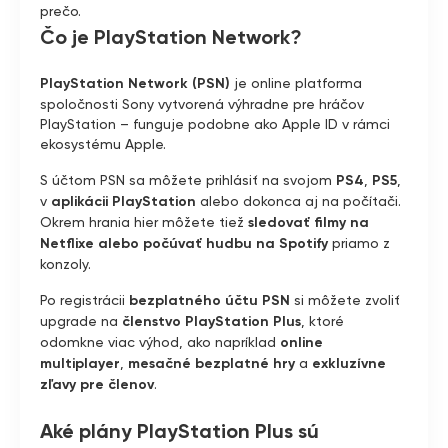
prečo.
Čo je PlayStation Network?
PlayStation Network (PSN)
je online platforma
spoločnosti Sony vytvorená výhradne pre hráčov
PlayStation – funguje podobne ako Apple ID v rámci
ekosystému Apple.
S účtom PSN sa môžete prihlásiť na svojom
PS4
,
PS5
,
v
aplikácii PlayStation
alebo dokonca aj na počítači.
Okrem hrania hier môžete tiež
sledovať filmy na
Netflixe alebo počúvať hudbu na Spotify
priamo z
konzoly.
Po registrácii
bezplatného účtu PSN
si môžete zvoliť
upgrade na
členstvo PlayStation Plus
, ktoré
odomkne viac výhod, ako napríklad
online
multiplayer
,
mesačné bezplatné hry
a
exkluzívne
zľavy pre členov
.
Aké plány PlayStation Plus sú