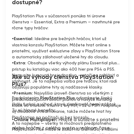
dostupné?
PlayStation Plus v súčasnosti ponúka tri úrovne
členstva — Essential, Extra a Premium — navrhnuté pre
rôzne typy hráčov:
•Essential:
Ideálne pre bežných hráčov, ktorí už
vlastnia konzolu PlayStation. Môžete hrať online s
priateľmi, využívať exkluzívne zľavy v PlayStation Store
a automaticky zálohovať uložené hry do cloudu.
•Extra:
Obsahuje všetky výhody plánu Essential plus
prístup ku katalógu viac ako 400 hier pre PS4 a PS5.
Nemusíte kupovať hry jednotlivo — stačí sa prihlásiť a
Aké sú výhody členstva PlayStation
sťahovať. Je to najlepšia voľba pre hráčov, ktorí radi
Plus?
objavujú populárne hity aj nadčasové klasiky.
•Premium:
Najvyššia úroveň členstva so všetkým z
Predplatením
PlayStation Plus
odomknete širokú
predchádzajúcich dvoch plánov a navyše Katalóg
škálu funkcií a výhod, ktoré zlepšia váš herný zážitok.
klasík so staršími titulmi z éry PS1, PS2 a PSP. Podporuje
Tu sú hlavné benefity:
aj cloudové streamovanie, takže môžete hrať hry
PlayStation na počítači aj bez konzoly.
•Online Multiplayer:
Hrajte a súťažte s priateľmi
A to najlepšie — všetky tri možnosti predplatného
alebo hráčmi z celého sveta v reálnom čase.
PlayStation Plus môžete získať na GamsGo, s nižšími