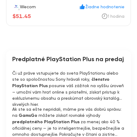
Wecom
Žiadne hodnotenie
$51.45
1 hodina
Predplatné PlayStation Plus na predaj
Či už práve vstupujete do sveta PlayStationu alebo
ste so spoločnosťou Sony hrávali roky,
členstvo
PlayStation Plus
posunie váš zážitok na vyššiu úroveň
— umožní vám hrať online s priateľmi, získať prístup k
exkluzívnemu obsahu a preskúmať obrovský katalóg
skvelých hier.
Ak ste sa ešte nepridali, máme pre vás dobrú správu:
na
GamsGo
môžete získať rovnaké výhody
predplatného PlayStation Plus
za menej ako 40 %
oficiálnej ceny — je to inteligentnejšie, bezpečnejšie a
omnoho dostupnejšie. Pokračujte v čítaní a zistite