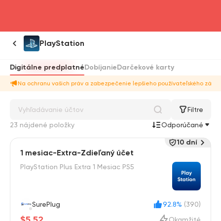
head4
PlayStation
Digitálne predplatné
Dobíjanie
Darčekové karty
Na ochranu vašich práv a zabezpečenie lepšieho používateľského zážitk
Filtre
23 nájdené položky
Odporúčané
10 dní
1 mesiac-Extra-Zdieľaný účet
PlayStation Plus Extra 1 Mesiac PS5
SurePlug
92.8%
(390)
$5.52
Okamžité