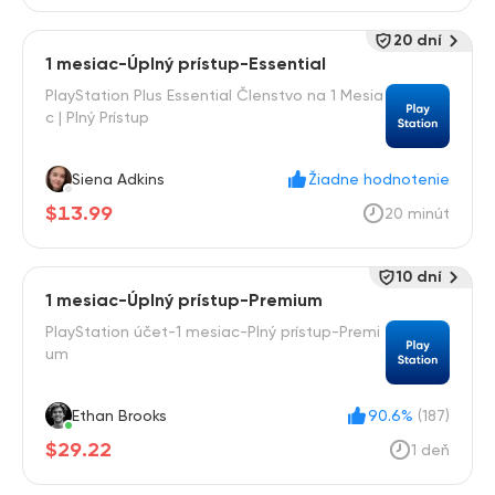
20 dní
1 mesiac-Úplný prístup-Essential
PlayStation Plus Essential Členstvo na 1 Mesia
c | Plný Prístup
Siena Adkins
Žiadne hodnotenie
$13.99
20 minút
10 dní
1 mesiac-Úplný prístup-Premium
PlayStation účet-1 mesiac-Plný prístup-Premi
um
Ethan Brooks
90.6%
(187)
$29.22
1 deň