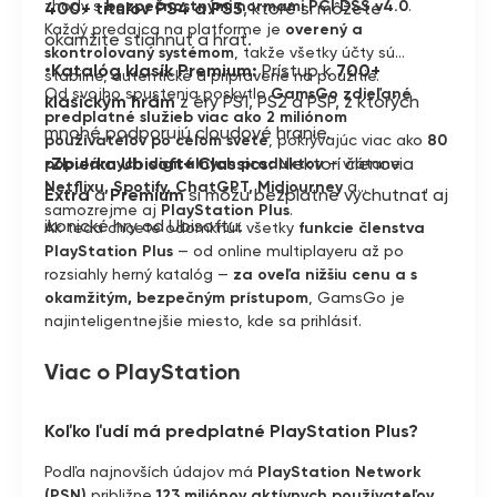
zhody s
bezpečnostnými normami PCI DSS v4.0
.
400+ titulov PS4 a PS5
, ktoré si môžete
Každý predajca na platforme je
overený a
okamžite stiahnuť a hrať.
skontrolovaný systémom
, takže všetky účty sú
•Katalóg klasík Premium:
Prístup k
700+
stabilné, autentické a pripravené na použitie.
Od svojho spustenia poskytlo
GamsGo
zdieľané
klasickým hrám
z éry PS1, PS2 a PSP, z ktorých
predplatné služieb viac ako 2 miliónom
mnohé podporujú cloudové hranie.
používateľov po celom svete
, pokrývajúc viac ako
80
•Zbierka Ubisoft+ Classics:
Niektorí členovia
populárnych digitálnych produktov
— vrátane
Netflixu, Spotify, ChatGPT, Midjourney
a
Extra
a
Premium
si môžu bezplatne vychutnať aj
samozrejme aj
PlayStation Plus
.
ikonické hry od Ubisoftu.
Ak teda chcete odomknúť všetky
funkcie členstva
PlayStation Plus
— od online multiplayeru až po
rozsiahly herný katalóg —
za oveľa nižšiu cenu a s
okamžitým, bezpečným prístupom
, GamsGo je
najinteligentnejšie miesto, kde sa prihlásiť.
Viac o PlayStation
Koľko ľudí má predplatné PlayStation Plus?
Podľa najnovších údajov má
PlayStation Network
(PSN)
približne
123 miliónov aktívnych používateľov