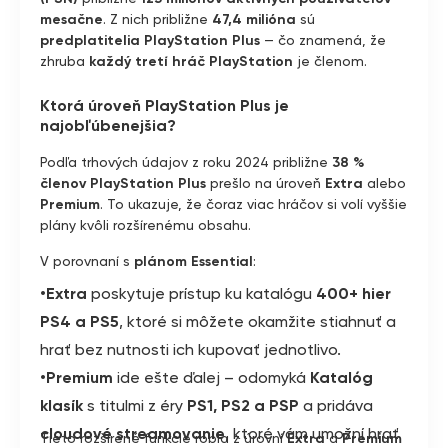
mesačne
. Z nich približne
47,4 milióna
sú
predplatitelia PlayStation Plus
— čo znamená, že
zhruba
každý tretí hráč PlayStation
je členom.
Ktorá úroveň PlayStation Plus je
najobľúbenejšia?
Podľa trhových údajov z roku 2024 približne
38 %
členov PlayStation Plus
prešlo na úroveň
Extra
alebo
Premium
. To ukazuje, že čoraz viac hráčov si volí vyššie
plány kvôli rozšírenému obsahu.
V porovnaní s
plánom Essential
:
•Extra
poskytuje prístup ku katalógu
400+ hier
PS4 a PS5
, ktoré si môžete okamžite stiahnuť a
hrať bez nutnosti ich kupovať jednotlivo.
•Premium
ide ešte ďalej – odomyká
Katalóg
klasík
s titulmi z éry
PS1, PS2 a PSP
a pridáva
cloudové streamovanie
, ktoré vám umožní hrať
Tieto rozšírené funkcie robia z úrovní
Extra
a
Premium