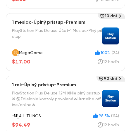
10 dní
1 mesiac-Úplný prístup-Premium
PlayStation Plus Deluxe Účet-1 Mesiac-Plný prí
stup
MegaGame
100%
(24)
$17.00
12 hodín
90 dní
1 rok-Úplný prístup-Premium
PlayStation Plus Deluxe 12M ❌Nie plný prístup
❌ 🌎Zdieľanie konzoly povolené🔥Hrateľné offl
ine/online🔥
ALL THINGS
98.3%
(114)
$94.49
12 hodín