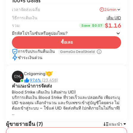
100+5 Golds
เวลาจัดส่งเฉลี่ย
24min
วิธีการเติมเงิน
เติม UID
$1.16
รวม:
Save
$0.07
มีรหัสโปรโมชันหรือคูปองไหม?
ซื้อเลย
การรับประกันคืนเงิน
GamsGo DealShield
ชำระเงินด่วน
Cnlgaming
V
97.6%
(23,458)
คำแนะนำการจัดส่ง
Blood Strike เติมเงิน (เติมผ่าน UID)
บริการเติมเงิน Blood Strike ที่รวดเร็วและปลอดภัย เพียงระบุ
UID ของคุณ เลือกจำนวน และรับเพชรเข้าสู่บัญชีโดยตรง ไม่
ต้องเข้าสู่ระบบ – ใช้แค่ UID จัดส่งทันที (ปกติภายในไม่กี่นาที)
✅ ปลอดภัยและเชื่อถือได้
ผู้ขายรายอื่น (7)
✅ ไม่ต้องแชร์บัญชี
แนะนำ
✅ เติมเงินตรงเข้าสู่บัญชีของคุณ