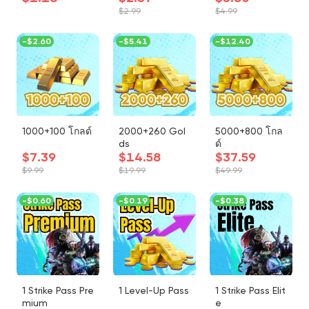
$2.99
$4.99
-
$2.60
-
$5.41
-
$12.40
1000+100 โกลด์
2000+260 Gol
5000+800 โกล
ds
ด์
$7.39
$14.58
$37.59
$9.99
$19.99
$49.99
-
$0.60
-
$0.19
-
$0.38
1 Strike Pass Pre
1 Level-Up Pass
1 Strike Pass Elit
mium
e