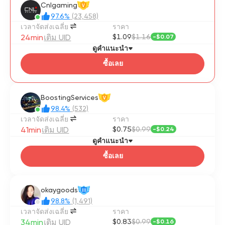
Cnlgaming
V
97.6%
(23,458)
เวลาจัดส่งเฉลี่ย
ราคา
24min
เติม UID
$1.09
$1.16
-
$0.07
ดูคำแนะนำ
ซื้อเลย
BoostingServices
V
98.4%
(532)
เวลาจัดส่งเฉลี่ย
ราคา
41min
เติม UID
$0.75
$0.99
-
$0.24
ดูคำแนะนำ
ซื้อเลย
okaygoods
III
98.8%
(1,491)
เวลาจัดส่งเฉลี่ย
ราคา
34min
เติม UID
$0.83
$0.99
-
$0.16