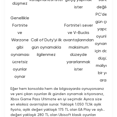
düşmez
ister
değildir
PC'de ilk
Genellikle
gün çıkış
Fortnite
Fortnite'ı sever
yapan
ve
ve V-Bucks
oyunları
Warzone
Call of Duty'yi ilk
avantajlarından
oynamak
gibi
gün oynamakla
maksimum
için daha
oynaması
ilgilenmez
düzeyde
düşük
ücretsiz
yararlanmak
maliyetli
oyunlar
ister
bir yol
oynar
arar
Eğer hem konsolda hem de bilgisayarda oynuyorsanız
ve yeni çıkan oyunları ilk günden oynamak istiyorsanız,
Xbox Game Pass Ultimate en iyi seçimdir. Ayrıca size
en eksiksiz avantajları sunar. Yaklaşık 1.050 TL'lik aylık
fiyata, aylık değeri yaklaşık 175 TL olan EA Play ve aylık
değeri yaklaşık 280 TL olan Ubisoft klasik oyunları