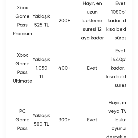
Hayır, en
Evet,
Xbox
uzun
1080p'ye
Game
Yaklaşık
200+
bekleme
kadar, daha
Pass
525 TL
süresi 12
kısa bekleme
Premium
aya kadar
süresi
Evet,
Xbox
Yaklaşık
1440p'ye
Game
1.050
400+
Evet
kadar, en
Pass
TL
kısa bekleme
Ultimate
süresi
Hayır, mobil
PC
veya TV'de
Yaklaşık
Game
300+
Evet
bulut
580 TL
Pass
oyununu
desteklemez