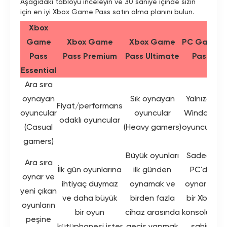
Aşağıdaki tabloyu inceleyin ve 30 saniye içinde sizin
için en iyi Xbox Game Pass satın alma planını bulun.
Xbox
Game
Xbox Game
Xbox Game
PC Game
Pass
Pass Premium
Pass Ultimate
Pass
Essential
Ara sıra
oynayan
Sık oynayan
Yalnızca
Fiyat/performans
oyuncular
oyuncular
Windows
odaklı oyuncular
(Casual
(Heavy gamers)
oyuncuları
gamers)
Büyük oyunları
Sadece
Ara sıra
İlk gün oyunlarına
ilk günden
PC'de
oynar ve
ihtiyaç duymaz
oynamak ve
oynar ve
yeni çıkan
ve daha büyük
birden fazla
bir Xbox
oyunların
bir oyun
cihaz arasında
konsoluna
peşine
kütüphanesi ister
geçiş yapmak
sahip