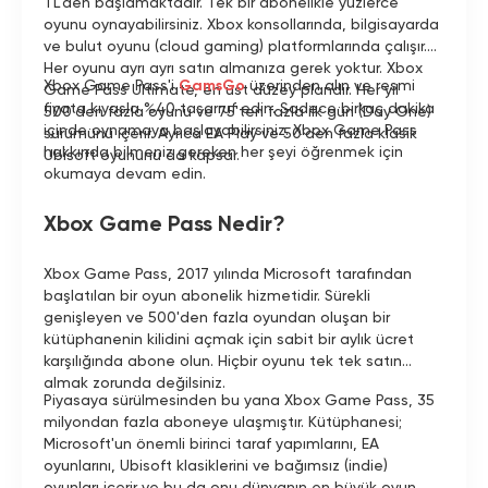
TL'den başlamaktadır. Tek bir abonelikle yüzlerce
Kişisel hesap—Sadece size özel, yabancılarla
paylaşılmaz
oyunu oynayabilirsiniz. Xbox konsollarında, bilgisayarda
Arkadaşlarla paylaş—Aynı anda 3 arkadaşınızla
ve bulut oyunu (cloud gaming) platformlarında çalışır.
paylaşabilirsiniz
Her oyunu ayrı ayrı satın almanıza gerek yoktur. Xbox
%100 yasal & güvenli—Microsoft resmi aboneliği,
Xbox Game Pass'i
GamsGo
üzerinden alın ve resmi
Game Pass Ultimate, en üst düzey plandır. Her yıl
tamamen yasal
fiyata kıyasla %40 tasarruf edin. Sadece birkaç dakika
500'den fazla oyunu ve 75'ten fazla ilk gün (Day One)
Global erişim—Tüm bölgelerde kısıtlama olmadan
içinde oynamaya başlayabilirsiniz. Xbox Game Pass
sürümünü içerir. Ayrıca EA Play ve 50'den fazla klasik
çalışır
hakkında bilmeniz gereken her şeyi öğrenmek için
Ubisoft oyununu da kapsar.
Güvenilir destek—Tam satış sonrası hizmet ve yardım
okumaya devam edin.
Neler elde edersiniz:
Xbox Game Pass Nedir?
Xbox, PC ve bulut oyunlarında 500+ kaliteli oyuna
erişim
Xbox Game Pass, 2017 yılında Microsoft tarafından
EA Play üyeliği dahil
başlatılan bir oyun abonelik hizmetidir. Sürekli
Xbox Live Gold dahil
Üyelere özel indirimler ve teklifler
genişleyen ve 500'den fazla oyundan oluşan bir
kütüphanenin kilidini açmak için sabit bir aylık ücret
Şunlar için mükemmel:
karşılığında abone olun. Hiçbir oyunu tek tek satın
Xbox ekosisteminin tamamını isteyen hardcore
almak zorunda değilsiniz.
oyuncular
Piyasaya sürülmesinden bu yana Xbox Game Pass, 35
Maliyet ve eğlenceyi paylaşmak isteyen arkadaş
milyondan fazla aboneye ulaşmıştır. Kütüphanesi;
grupları
Microsoft'un önemli birinci taraf yapımlarını, EA
Bölge kısıtlaması olmadan erişim isteyen uluslararası
oyunlarını, Ubisoft klasiklerini ve bağımsız (indie)
kullanıcılar
oyunları içerir ve bu da onu dünyanın en büyük oyun