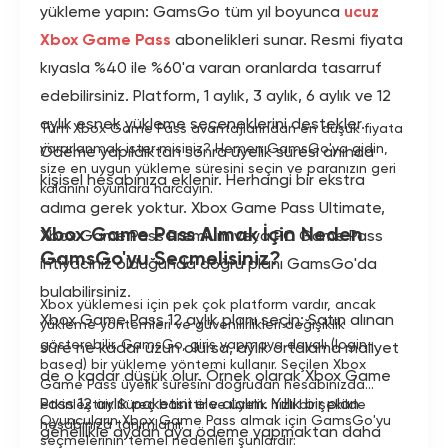
yükleme yapın: GamsGo tüm yıl boyunca
ucuz
Xbox Game Pass
abonelikleri sunar. Resmi fiyata
kıyasla %40 ile %60'a varan oranlarda tasarruf
edebilirsiniz. Platform, 1 aylık, 3 aylık, 6 aylık ve 12
aylık esnek yükleme seçeneklerini destekler.
Tüm Xbox Game Pass avantajlarından en düşük fiyata
yararlanmak ister misiniz? Hemen GamsGo'ya gidin,
Ödeme yapıldıktan sonra üyelik süresi anında
size en uygun yükleme süresini seçin ve paranızın geri
kişisel hesabınıza eklenir. Herhangi bir ekstra
kalanını oyunlara harcayın.
adıma gerek yoktur. Xbox Game Pass Ultimate,
Xbox Game Pass Almak İçin Neden
Xbox Game Pass Premium veya PC Game Pass
GamsGo'yu Seçmelisiniz?
ihtiyacınız olduğunda doğru planı GamsGo'da
bulabilirsiniz.
Xbox yüklemesi için pek çok platform vardır, ancak
Xbox Game Pass 12 aylık planı seçin: Satın alınan
yükleme yöntemleri ve güvenilirlikleri değişiklik
gösterebilir. GamsGo, giriş yapmaya dayalı (login-
süre ne kadar uzun olursa, aylık ortalama maliyet
based) bir yükleme yöntemi kullanır. Seçilen Xbox
de o kadar düşük olur. Örnek olarak Xbox Game
Game Pass üyelik süresini doğrudan hesabınızda
Pass 12 aylık paketini ele alalım. Yıllık bir plan
etkinleştirir. Süreç basittir ve üyelik hızlı bir şekilde
Oyuncuların Xbox Game Pass almak için GamsGo'yu
hesabınıza tanımlanır.
genellikle aydan aya ödeme yapmaktan daha
seçmelerinin temel nedenleri şunlardır: