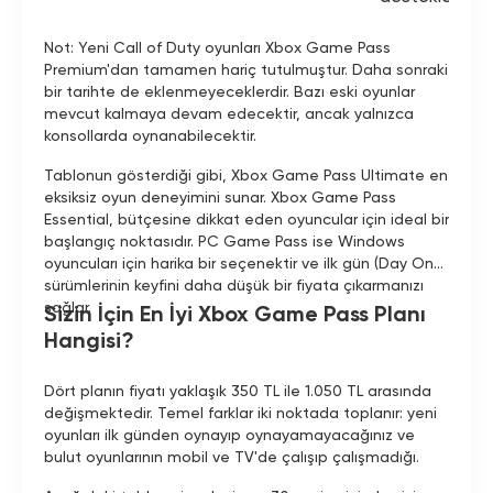
Not: Yeni Call of Duty oyunları Xbox Game Pass
Premium'dan tamamen hariç tutulmuştur. Daha sonraki
bir tarihte de eklenmeyeceklerdir. Bazı eski oyunlar
mevcut kalmaya devam edecektir, ancak yalnızca
konsollarda oynanabilecektir.
Tablonun gösterdiği gibi, Xbox Game Pass Ultimate en
eksiksiz oyun deneyimini sunar. Xbox Game Pass
Essential, bütçesine dikkat eden oyuncular için ideal bir
başlangıç noktasıdır. PC Game Pass ise Windows
oyuncuları için harika bir seçenektir ve ilk gün (Day One)
sürümlerinin keyfini daha düşük bir fiyata çıkarmanızı
sağlar.
Sizin İçin En İyi Xbox Game Pass Planı
Hangisi?
Dört planın fiyatı yaklaşık 350 TL ile 1.050 TL arasında
değişmektedir. Temel farklar iki noktada toplanır: yeni
oyunları ilk günden oynayıp oynayamayacağınız ve
bulut oyunlarının mobil ve TV'de çalışıp çalışmadığı.