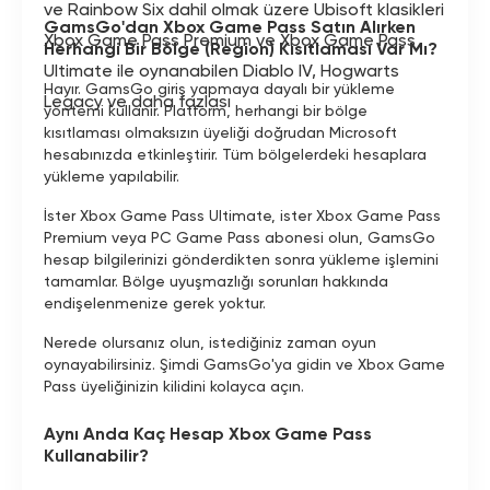
ve Rainbow Six dahil olmak üzere Ubisoft klasikleri
GamsGo'dan Xbox Game Pass Satın Alırken
Xbox Game Pass Premium ve Xbox Game Pass
Herhangi Bir Bölge (Region) Kısıtlaması Var Mı?
Ultimate ile oynanabilen Diablo IV, Hogwarts
Hayır. GamsGo giriş yapmaya dayalı bir yükleme
Legacy ve daha fazlası
yöntemi kullanır. Platform, herhangi bir bölge
kısıtlaması olmaksızın üyeliği doğrudan Microsoft
hesabınızda etkinleştirir. Tüm bölgelerdeki hesaplara
yükleme yapılabilir.
İster Xbox Game Pass Ultimate, ister Xbox Game Pass
Premium veya PC Game Pass abonesi olun, GamsGo
hesap bilgilerinizi gönderdikten sonra yükleme işlemini
tamamlar. Bölge uyuşmazlığı sorunları hakkında
endişelenmenize gerek yoktur.
Nerede olursanız olun, istediğiniz zaman oyun
oynayabilirsiniz. Şimdi GamsGo'ya gidin ve Xbox Game
Pass üyeliğinizin kilidini kolayca açın.
Aynı Anda Kaç Hesap Xbox Game Pass
Kullanabilir?