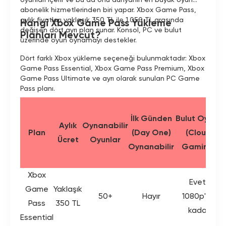
Cross-platform oyun arayan PC ve Xbox oyuncuları
abonelik hizmetlerinden biri yapar. Xbox Game Pass,
aylık fiyatları yaklaşık 350 TL ile 1.050 TL arasında
Bu, risksiz ve sınırsız oyun keyfi için biletiniz—risk yok,
Hangi Xbox Game Pass Yükleme
kısıtlama yok, sadece saf oyun eğlencesi!
değişen dört ayrı plan sunar. Konsol, PC ve bulut
Planları Mevcut?
üzerinde oyun oynamayı destekler.
Dört farklı Xbox yükleme seçeneği bulunmaktadır: Xbox
Game Pass Essential, Xbox Game Pass Premium, Xbox
Game Pass Ultimate ve ayrı olarak sunulan PC Game
Pass planı.
İlk Günden
Bulut Oyunu
Aylık
Oynanabilir
Plan
(Day One)
(Cloud
Ücret
Oyunlar
Oynanabilir
Gaming)
Xbox
Evet,
Game
Yaklaşık
50+
Hayır
1080p'ye
Pass
350 TL
kadar
Essential