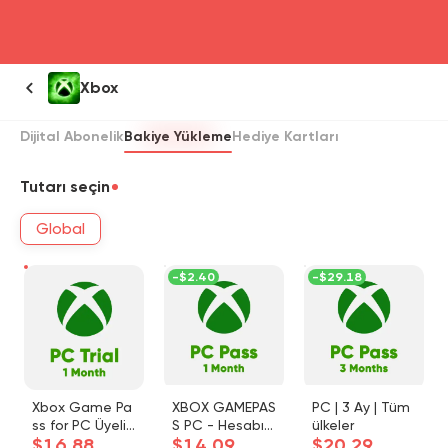
head4
Xbox
Dijital Abonelik
Bakiye Yükleme
Hediye Kartları
Tutarı seçin
Global
-
$2.40
-
$29.18
Xbox Game Pa
XBOX GAMEPAS
PC | 3 Ay | Tüm
ss for PC Üyelik
S PC - Hesabını
ülkeler
$16.88
$14.09
$20.29
1 Ay - Özel Hes
zda Doğrudan