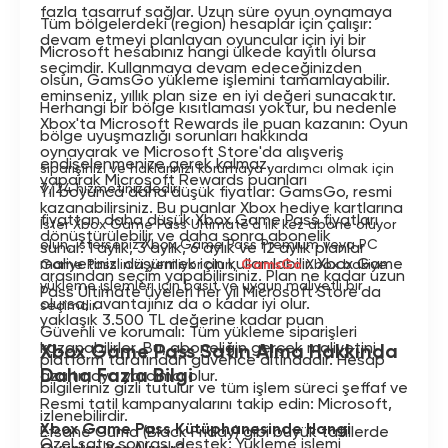
fazla tasarruf sağlar. Uzun süre oyun oynamaya
Tüm bölgelerdeki (region) hesaplar için çalışır:
devam etmeyi planlayan oyuncular için iyi bir
Microsoft hesabınız hangi ülkede kayıtlı olursa
seçimdir. Kullanmaya devam edeceğinizden
olsun, GamsGo yükleme işlemini tamamlayabilir.
eminseniz, yıllık plan size en iyi değeri sunacaktır.
Herhangi bir bölge kısıtlaması yoktur, bu nedenle
Xbox'ta Microsoft Rewards ile puan kazanın: Oyun
bölge uyuşmazlığı sorunları hakkında
oynayarak ve Microsoft Store'da alışveriş
endişelenmenize gerek kalmaz.
siparişinizi ve haklarınızı korumaya yardımcı olmak için
yaparak Microsoft Rewards puanları
7/24 hizmetinizdedir.
Yıl boyunca daha düşük fiyatlar: GamsGo, resmi
kazanabilirsiniz. Bu puanlar Xbox hediye kartlarına
fiyattan daha düşük Xbox Game Pass fiyatları
İster Xbox Game Pass Ultimate'a ilk kez abone oluyor
dönüştürülebilir ve daha sonra abonelik
olun, isterseniz Xbox Game Pass Premium veya PC
sunar. 1 aylık, 3 aylık, 6 aylık ve 12 aylık planlar
maliyetinizi düşürmek için kullanılabilir. Xbox Game
Game Pass'inizi yeniliyor olun,
GamsGo
Xbox bakiye
arasından seçim yapabilirsiniz. Plan ne kadar uzun
yükleme işlemleri için basit ve uygun maliyetli bir
Pass Ultimate üyeleri her yıl Microsoft Store'da
olursa, avantajınız da o kadar iyi olur.
seçimdir.
yaklaşık 3.500 TL değerine kadar puan
Güvenli ve korumalı: Tüm yükleme siparişleri
kazanabilirler. Bu, aboneliğin gerçek maliyetini
Xbox Game Pass Satın Alma Hakkında
platform tarafından güvence altındadır. Hesap
Daha Fazla Bilgi
azaltmaya yardımcı olur.
bilgileriniz gizli tutulur ve tüm işlem süreci şeffaf ve
Resmi tatil kampanyalarını takip edin: Microsoft,
izlenebilirdir.
Xbox Game Pass Kütüphanesinde Hangi
Efsane Cuma (Black Friday) gibi büyük tatillerde
Özel satış sonrası destek: Yükleme işlemi