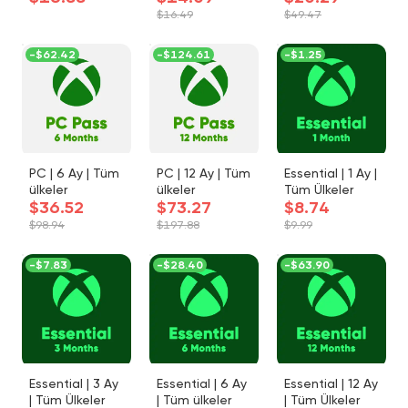
ap (Global)
Yükseltme
$16.49
$49.47
-
$62.42
-
$124.61
-
$1.25
PC | 6 Ay | Tüm
PC | 12 Ay | Tüm
Essential | 1 Ay |
ülkeler
ülkeler
Tüm Ülkeler
$36.52
$73.27
$8.74
$98.94
$197.88
$9.99
-
$7.83
-
$28.40
-
$63.90
Essential | 3 Ay
Essential | 6 Ay
Essential | 12 Ay
| Tüm Ülkeler
| Tüm ülkeler
| Tüm Ülkeler