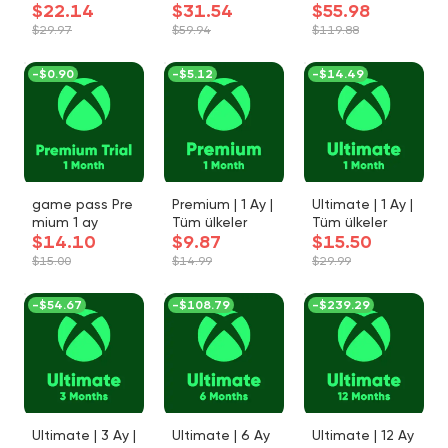
$22.14
$31.54
$55.98
$29.97
$59.94
$119.88
-
$0.90
-
$5.12
-
$14.49
game pass Pre
Premium | 1 Ay |
Ultimate | 1 Ay |
mium 1 ay
Tüm ülkeler
Tüm ülkeler
$14.10
$9.87
$15.50
$15.00
$14.99
$29.99
-
$54.67
-
$108.79
-
$239.29
Ultimate | 3 Ay |
Ultimate | 6 Ay
Ultimate | 12 Ay