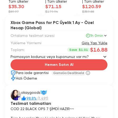
Tüm ülkeler
| Tüm ülkeler
| Tüm ülkeler
$35.30
$71.15
$120.59
$89.97
$179.94
$359.88
Xbox Game Pass for PC Üyelik 1 Ay - Özel
Hesap (Global)
Ortalama teslimat süresi
1h 0min
Yükleme Yöntemi
Giriş Yap Yükle
$16.88
Toplam:
Save
$1.01
Promosyon kodunuz veya kuponunuz var mı?
Hemen Satın Al
Para iade garantisi
GamsGo DealShield
Hızlı Ödeme
okaygoods
III
98.8%
(1,491)
Teslimat talimatları
COD 22 BLACK OPS 7 ŞİMDİ HAZIR~~