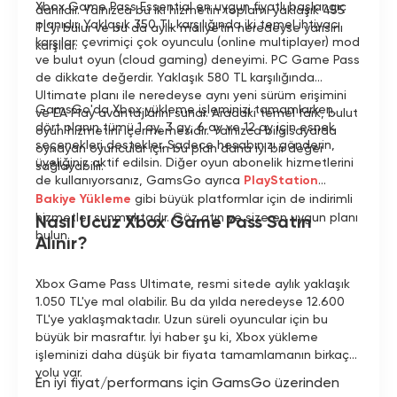
Xbox Game Pass Essential en uygun fiyatlı başlangıç
dahildir. Yalnızca bu iki hizmetin toplamı yaklaşık 455
planıdır. Yaklaşık 350 TL karşılığında iki temel ihtiyacı
TL'yi bulur ve bu da aylık maliyetin neredeyse yarısını
karşılar: çevrimiçi çok oyunculu (online multiplayer) mod
karşılar.
ve bulut oyun (cloud gaming) deneyimi. PC Game Pass
de dikkate değerdir. Yaklaşık 580 TL karşılığında
Ultimate planı ile neredeyse aynı yeni sürüm erişimini
GamsGo'da Xbox yükleme işleminizi tamamlarken,
ve EA Play avantajlarını sunar. Aradaki temel fark, bulut
dört planın tümü 1 ay, 3 ay, 6 ay ve 12 ay için esnek
oyun hizmetini içermemesidir. Yalnızca bilgisayarda
seçenekleri destekler. Sadece hesabınızı gönderin,
oynayan oyuncular için bu plan daha iyi bir değer
üyeliğiniz aktif edilsin. Diğer oyun abonelik hizmetlerini
sağlayabilir.
de kullanıyorsanız, GamsGo ayrıca
PlayStation
Bakiye Yükleme
gibi büyük platformlar için de indirimli
hizmetler sunmaktadır. Göz atın ve size en uygun planı
Nasıl Ucuz Xbox Game Pass Satın
bulun.
Alınır?
Xbox Game Pass Ultimate, resmi sitede aylık yaklaşık
1.050 TL'ye mal olabilir. Bu da yılda neredeyse 12.600
TL'ye yaklaşmaktadır. Uzun süreli oyuncular için bu
büyük bir masraftır. İyi haber şu ki, Xbox yükleme
işleminizi daha düşük bir fiyata tamamlamanın birkaç
yolu var.
En iyi fiyat/performans için GamsGo üzerinden