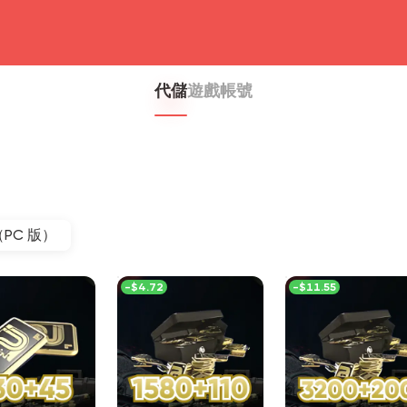
head4
代儲
遊戲帳號
te（PC 版）
-
$4.72
-
$11.55