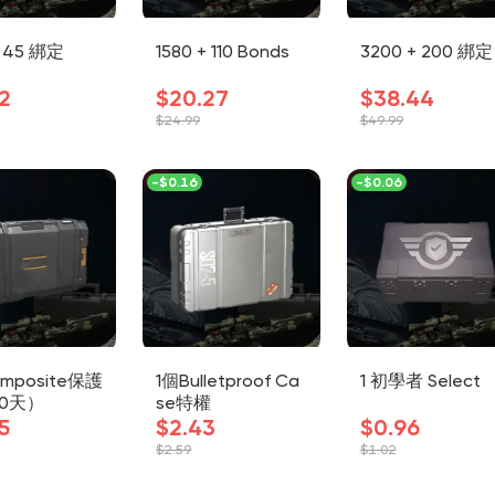
+ 45 綁定
1580 + 110 Bonds
3200 + 200 綁定
2
$20.27
$38.44
$24.99
$49.99
-
$0.16
-
$0.06
mposite保護
1個Bulletproof Ca
1 初學者 Select
0天）
se特權
5
$2.43
$0.96
$2.59
$1.02