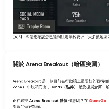
[[4]5]「即請您確認您已達到法定年齡要求（大多數地
關於 Arena Breakout（暗區突圍）
Arena Breakout 是一款目前在行動端上最硬核的戰術撤離
Zone）
中脫穎而出，
Bonds（點券）
是您擴展倉庫、解鎖
正在尋找
Arena Breakout 儲值
優惠嗎？在
GamsGo
場戰鬥做好準備。