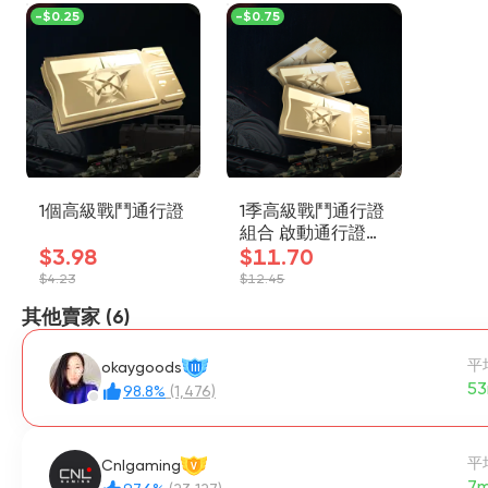
-
$0.25
-
$0.75
1個高級戰鬥通行證
1季高級戰鬥通行證
組合 啟動通行證組
$3.98
合
$11.70
$4.23
$12.45
其他賣家 (6)
平
okaygoods
III
53
98.8%
(1,476)
平
Cnlgaming
V
7m