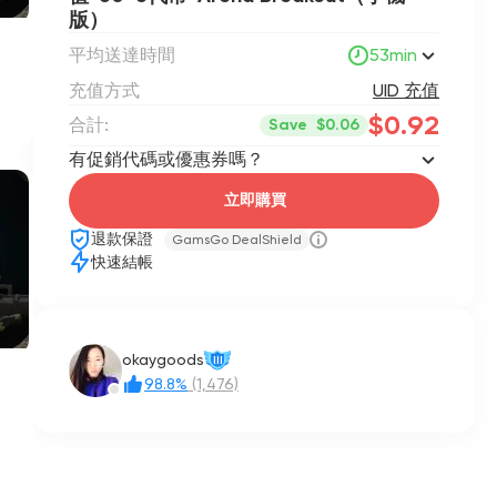
版）
平均送達時間
53min
充值方式
UID 充值
$0.92
合計:
Save
$0.06
有促銷代碼或優惠券嗎？
立即購買
退款保證
GamsGo DealShield
快速結帳
okaygoods
III
98.8%
(1,476)