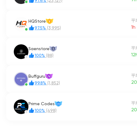
97.6%
(23,127)
平
HQStore
V
1h
97.5%
(3,995)
平
Saenstore
I
12
100%
(88)
平
Buffguru
IV
20
99.8%
(1,852)
平
Prime Codes
III
20
100%
(498)