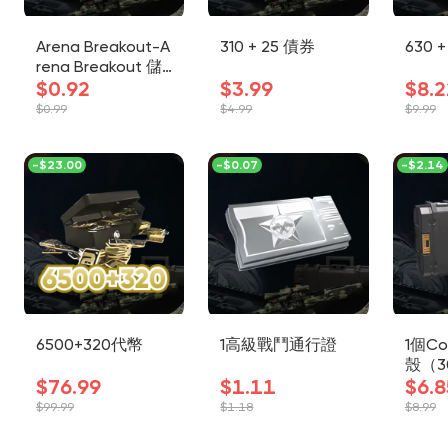
Arena Breakout-A
310 + 25 債券
630 
rena Breakout 儲
值-60+6代幣-Aren
$0.92
$3.99
$8.2
a Breakout（手機
$0.99
$4.99
$9.99
版）
-
$23.00
-
$0.07
-
$2.14
6500+320代幣
1高級戰鬥通行證
1個Co
殼（3
$76.99
$1.11
$6.8
$99.99
$1.18
$8.99