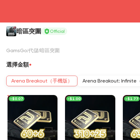
暗區突圍
Official
GamsGo
代儲
暗區突圍
選擇金額
Arena Breakout（手機版）
Arena Breakout: Infini
-
$0.07
-
$1.00
-
$1.77