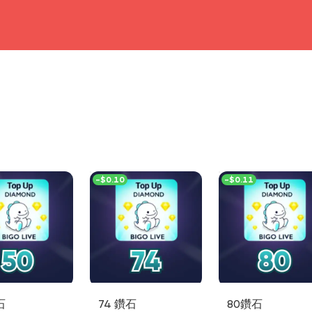
head4
-
$0.10
-
$0.11
石
74 鑽石
80鑽石