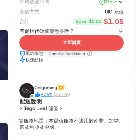
平均送達時間
13min
充值方式
UID 充值
$1.05
合計:
Save
$0.06
有促銷代碼或優惠券嗎？
立即購買
退款保證
GamsGo DealShield
快速結帳
Cnlgaming
V
97.6%
(23,276)
配送說明
⚡ [Bigo Live] 儲值 ⚡
🌐 服務地區：本儲值服務不適用於南非、加納、
奈及利亞及中國。
📩 在Bigo Live儲值鑽石時，請正確提供您的