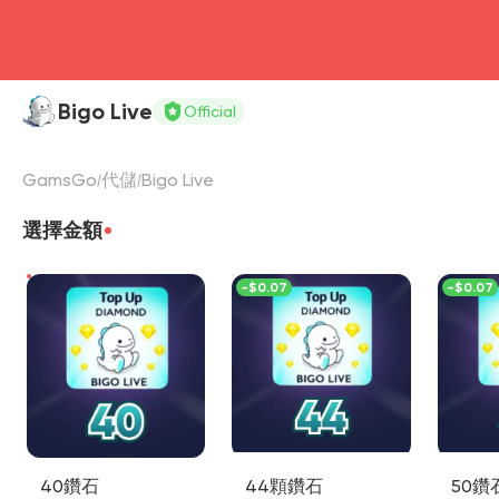
Bigo Live
Official
GamsGo
代儲
Bigo Live
選擇金額
-
$0.07
-
$0.07
40鑽石
44顆鑽石
50鑽