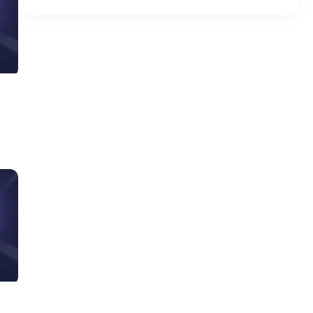
[Bigo ID]以避免延遲。
如何查找您的Bigo ID：打開Bigo Live應用程
式，點擊右下角的「個人資料」（或「我」）
圖示，然後點擊上方的個人頭像/圖示進入個人
頁面，您的專屬Bigo ID編號會顯示在用戶名稱
下方。
🤝 提供24/7全年無休客服支援。
⚠️ 重要提醒：為確保順利完成訂單，下單前請
再次確認您的資料。因買家提供錯誤資訊所造