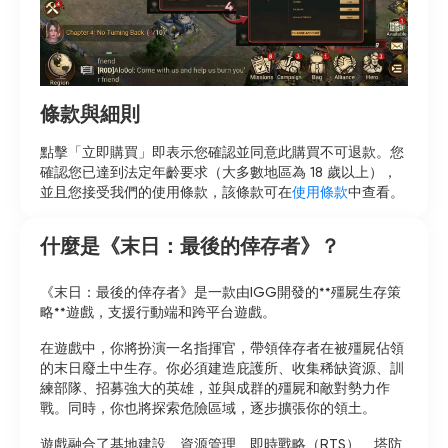
條款與細則
點擊「立即購買」即表示您確認並同意此購買不可退款。您
確認您已達到法定年齡要求（大多數地區為 18 歲以上），
並且您接受我們的使用條款，該條款可在
使用條款
中查看。
什麼是《末日：最後的倖存者》？
《末日：最後的倖存者》是一款由IGG開發的**殭屍生存策
略**遊戲，支援行動端和跨平台遊戲。
在遊戲中，你將扮演一名指揮官，帶領倖存者在被殭屍佔領
的末日廢土中生存。你必須建造庇護所、收集稀缺資源、訓
練部隊、招募強大的英雄，並與成群的殭屍和敵對勢力作
戰。同時，你也將探索危險區域，逐步擴張你的領土。
遊戲融合了基地建設、資源管理、即時戰略（RTS）、塔防