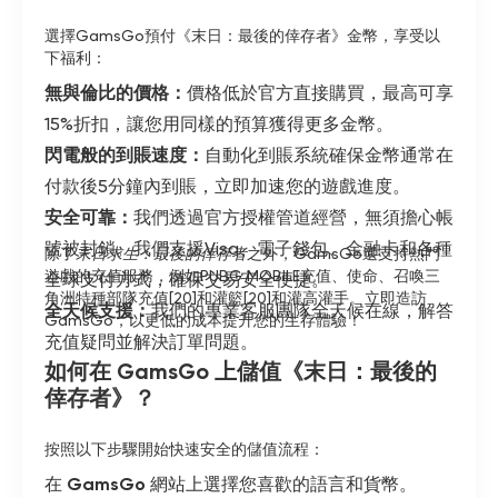
選擇GamsGo預付《末日：最後的倖存者》金幣，享受以
下福利：
無與倫比的價格：
價格低於官方直接購買，最高可享
15%折扣，讓您用同樣的預算獲得更多金幣。
閃電般的到賬速度：
自動化到賬系統確保金幣通常在
付款後5分鐘內到賬，立即加速您的遊戲進度。
安全可靠：
我們透過官方授權管道經營，無須擔心帳
號被封鎖。我們支援Visa、電子錢包、金融卡和各種
除了
末日求生：最後的倖存者
之外，GamsGo還支持熱門
遊戲的充值服務，例如
PUBG MOBILE充值
、使命、
召喚三
全球支付方式，確保交易安全便捷。
角洲特種部隊充值[20]和灌籃[20]和灌高灌手。立即造訪
全天候支援：
我們的專業客服團隊全天候在線，解答
GamsGo，以更低的成本提升您的生存體驗！
充值疑問並解決訂單問題。
如何在 GamsGo 上儲值《末日：最後的
倖存者》？
按照以下步驟開始快速安全的儲值流程：
在
GamsGo
網站上選擇您喜歡的語言和貨幣。