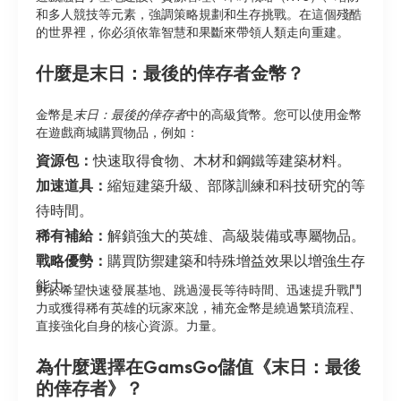
和多人競技等元素，強調策略規劃和生存挑戰。在這個殘酷
的世界裡，你必須依靠智慧和果斷來帶領人類走向重建。
什麼是末日：最後的倖存者金幣？
金幣是
末日：最後的倖存者
中的高級貨幣。您可以使用金幣
在遊戲商城購買物品，例如：
資源包：
快速取得食物、木材和鋼鐵等建築材料。
加速道具：
縮短建築升級、部隊訓練和科技研究的等
待時間。
稀有補給：
解鎖強大的英雄、高級裝備或專屬物品。
戰略優勢：
購買防禦建築和特殊增益效果以增強生存
能力。
對於希望快速發展基地、跳過漫長等待時間、迅速提升戰鬥
力或獲得稀有英雄的玩家來說，補充金幣是繞過繁瑣流程、
直接強化自身的核心資源。力量。
為什麼選擇在GamsGo儲值《末日：最後
的倖存者》？