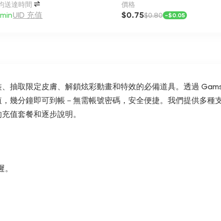
均送達時間
價格
min
UID 充值
$0.75
$0.80
-
$0.05
抽取限定皮膚、解鎖炫彩動畫和特效的必備道具。透過 GamsG
接儲值，幾分鐘即可到帳－無需帳號密碼，安全便捷。我們提供多
的充值套餐和逐步說明。
延遲。