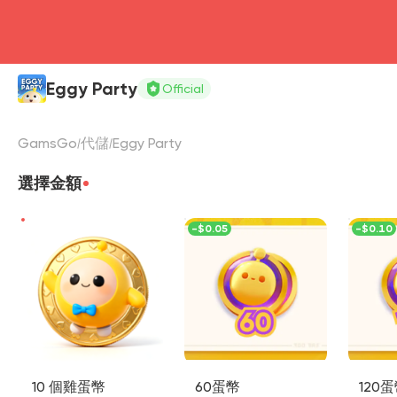
Eggy Party
Official
GamsGo
代儲
Eggy Party
選擇金額
-
$0.05
-
$0.10
10 個雞蛋幣
60蛋幣
120