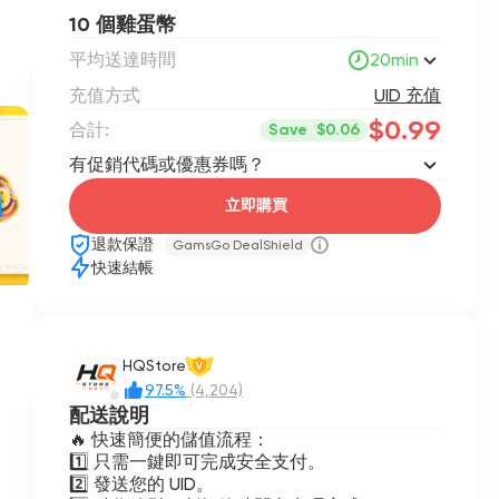
10 個雞蛋幣
平均送達時間
20min
充值方式
UID 充值
$0.99
合計:
Save
$0.06
有促銷代碼或優惠券嗎？
立即購買
退款保證
GamsGo DealShield
快速結帳
HQStore
V
97.5%
(4,204)
配送說明
🔥 快速簡便的儲值流程：
1️⃣ 只需一鍵即可完成安全支付。
2️⃣ 發送您的 UID。