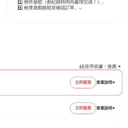
3️⃣ 稍作放鬆（創紀錄時間內處理完成！）。
4️⃣ 檢查遊戲餘額並確認訂單。
✨ 為什麼選擇我們？
🚀 閃電般快速交付：零延遲，立即重返遊戲！
🔒 100% 安全可靠：無需登入帳戶——您的隱私
受到保護。
對所有玩家來說都完美且無憂。
⚠️ 重要提示：
請仔細核對您的資訊！UID 錯誤 = 無法退款。
一旦開始處理，訂單將無法取消或更改。
排序依據：
推薦
立即購買
查看說明
立即購買
查看說明