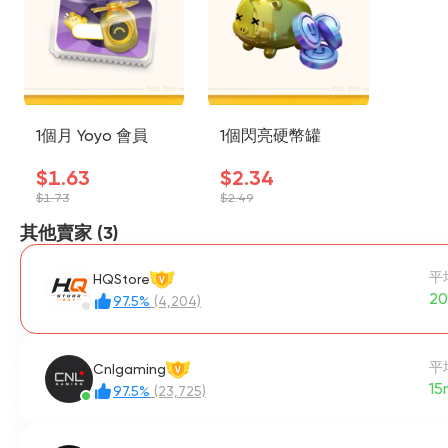
1個月 Yoyo 會員
1個閃亮硬幣罐
$1.63
$2.34
$1.73
$2.49
其他賣家 (3)
平
HQStore
V
20
97.5%
(4,204)
平
Cnlgaming
V
15
97.5%
(23,725)