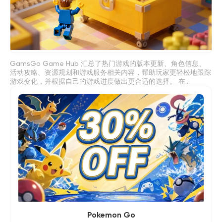
GamsGo Game Hub 汇总了热门游戏的版本更新、角色信息、
活动攻略、资源规划和游戏服务相关内容，帮助玩家更轻松地跟踪
游戏变化，并根据自己的游戏进度做出更合适的选择。 在
GamsGo Game Hub，你可以快速查看游戏版本更新、角色攻
略、活动信息、资源规划指南、兑换码整理、充值建议、账号选择
指南和游戏道具购买攻略。比如，在追踪限时奖励时，你可以参考
类似 “Where Winds Meet Codes” 的兑换码指南；在想了解版本
强度和角色选择时，也可以查看类似 “Apex Legends Tier List” 的
强度排行内容。通过这些内容，玩家可以降低试错成本，更合理地
安排时间、资源和游戏投入。
Pokemon Go