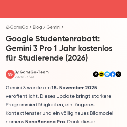
head4
GamsGo
Blog
Gemini
Google Studentenrabatt:
Gemini 3 Pro 1 Jahr kostenlos
für Studierende (2026)
By
GamsGo-Team
2026/06/30
18. November 2025
Gemini 3 wurde am
veröffentlicht. Dieses Update bringt stärkere
Programmierfähigkeiten, ein längeres
Kontextfenster und ein völlig neues Bildmodell
NanoBanana Pro
namens
. Dank dieser