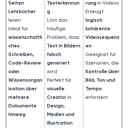
Seiten
Texterkennun
rung
in Videos
Lehrbücher
g
Erzeugt
logisch
lesen
Löst das
kohärente
Ideal für
häufige
wissenschaftli
Videosequenz
Problem, dass
ches
Text in Bildern
en
Schreiben,
falsch
Geeignet für
Code-Review
generiert
Szenarien, die
oder
Kontrolle über
wird
Wissensorgan
Bild, Ton und
Perfekt für
isation über
visuelle
Tempo
mehrere
Creator
in
erfordern
Dokumente
Design,
hinweg
Medien und
Illustration