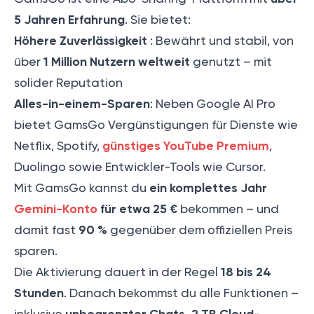
5 Jahren Erfahrung
. Sie bietet:
Höhere Zuverlässigkeit
: Bewährt und stabil, von
1 Million Nutzern weltweit
über
genutzt – mit
solider Reputation
Alles-in-einem-Sparen
: Neben Google AI Pro
bietet GamsGo Vergünstigungen für Dienste wie
günstiges YouTube Premium
Netflix, Spotify,
,
Duolingo sowie Entwickler-Tools wie Cursor.
ein komplettes Jahr
Mit GamsGo kannst du
Gemini-Konto
für etwa 25 €
bekommen – und
90 %
damit fast
gegenüber dem offiziellen Preis
sparen.
18 bis 24
Die Aktivierung dauert in der Regel
Stunden
. Danach bekommst du alle Funktionen –
unbegrenzter Chats, 2 TB Cloud-
inklusive