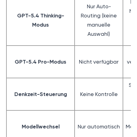
Bi
Nur Auto-
Na
GPT-5.4 Thinking-
Routing (keine
p
Modus
manuelle
(
Auswahl)
A
GPT-5.4 Pro-Modus
Nicht verfügbar
ver
P
St
Denkzeit-Steuerung
Keine Kontrolle
E
O
M
Modellwechsel
Nur automatisch
Mod
v