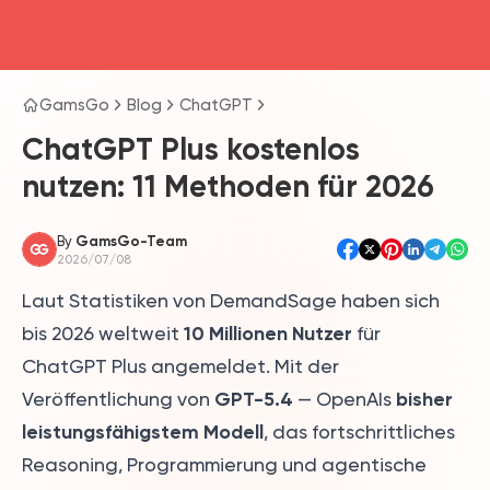
head4
GamsGo
Blog
ChatGPT
ChatGPT Plus kostenlos
nutzen: 11 Methoden für 2026
By
GamsGo-Team
2026/07/08
Laut Statistiken von DemandSage haben sich
10 Millionen Nutzer
bis 2026 weltweit
für
ChatGPT Plus angemeldet. Mit der
GPT-5.4
bisher
Veröffentlichung von
— OpenAIs
leistungsfähigstem Modell
, das fortschrittliches
Reasoning, Programmierung und agentische