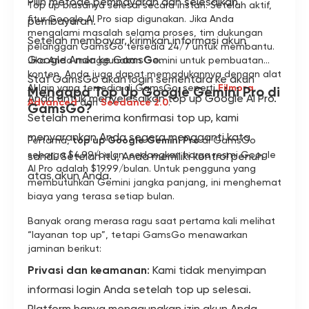
Pilih metode pembayaran dan selesaikan
Top up biasanya selesai secara instan. Setelah aktif,
fitur Google AI Pro siap digunakan. Jika Anda
pembayaran.
mengalami masalah selama proses, tim dukungan
Setelah membayar, kirimkan informasi akun
pelanggan GamsGo tersedia 24/7 untuk membantu.
Google Anda ke GamsGo.
Jika Anda menggunakan Gemini untuk pembuatan
konten, Anda juga dapat memadukannya dengan alat
Staf GamsGo akan login sementara ke akun
AI lain yang tersedia di GamsGo, seperti
Filmora
Mengapa Top Up Google Gemini Pro di
Anda untuk menyelesaikan top up Google AI Pro.
Advanced
dan
Seedance 2.0
.
GamsGo?
Setelah menerima konfirmasi top up, kami
menyarankan Anda segera mengganti kata
Pertama,
top up Google Gemini Pro
di GamsGo
seharga $4.99/bulan, sedangkan harga resmi Google
sandi. Setelah itu, Anda memiliki kontrol penuh
AI Pro adalah $19.99/bulan. Untuk pengguna yang
atas akun Anda.
membutuhkan Gemini jangka panjang, ini menghemat
biaya yang terasa setiap bulan.
Banyak orang merasa ragu saat pertama kali melihat
“layanan top up”, tetapi GamsGo menawarkan
jaminan berikut:
Privasi dan keamanan
: Kami tidak menyimpan
informasi login Anda setelah top up selesai.
Platform hanya menggunakan izin akun Anda