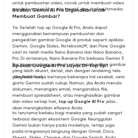
untuk pembuatan video, cocok untuk membuat video
pendek, materi iklan, klip kreatif, dan draf multimedia.
Bisakah Gemini AI Pro Digunakan untuk
Membuat Gambar?
Ya. Setelah top up Google AI Pro, Anda dapat
menggunakan kemampuan pembuatan dan
pengeditan gambar Google di produk seperti aplikasi
Gemini, Google Slides, NotebookLM, dan Flow. Google
saat ini telah merilis Nano Banana dan Nano Banana
Pro. Di antaranya, Nano Banana Pro berbasis Gemini 3
Pro Image, sehingga ideal untuk menghasilkan gambar
Apakah Google AI Pro Layak Di-Top Up?
yang lebih akurat, detail, dan dengan rendering teks
yang lebih baik.
Jika Anda hanya bertanya beberapa hal sesekali, versi
gratis Gemini sudah cukup. Namun, jika Anda menulis
dokumen, menangani email, menganalisis file,
membuat spreadsheet, atau menghasilkan gambar
dan video setiap hari,
top up Google AI Pro
jelas
akan meningkatkan efisiensi Anda.
Ini terutama berlaku bagi mereka yang sudah sangat
terbiasa dengan ekosistem Google. Keunggulan
Gemini bukan hanya pada modelnya, tetapi juga
pada integrasinya langsung dengan Gmail, Docs,
Sheets, Slides, Chrome, dan Google Search. Anda