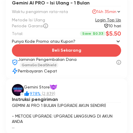
Gemini AI PRO - Isi Ulang - 1 Bulan
Waktu pengiriman rata-rata
14h 35min
Metode Isi Ulang
Login Top Up
Periode Garansi
10 hari
$5.50
Total:
Save
$0.33
Punya Kode Promo atau Kupon?
Beli Sekarang
Jaminan Pengembalian Dana
GamsGo DealShield
Pembayaran Cepat
Gemini Store
IV
97.8%
(2,839)
Instruksi pengiriman
GEMINI AI PRO 1 BULAN (UPGRADE AKUN SENDIRI)
- METODE UPGRADE: UPGRADE LANGSUNG DI AKUN
ANDA
- Setelah melakukan pemesanan, silakan berikan