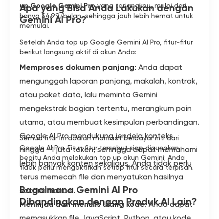
up Google Gemini Pro
yang terjangkau, mulai dari
Apa yang Bisa Anda Lakukan dengan
hanya $4.99/bulan, sehingga jauh lebih hemat untuk
Gemini AI Pro?
memulai.
Setelah Anda top up Google Gemini AI Pro, fitur-fitur
berikut langsung aktif di akun Anda:
Memproses dokumen panjang
: Anda dapat
mengunggah laporan panjang, makalah, kontrak,
atau paket data, lalu meminta Gemini
mengekstrak bagian tertentu, merangkum poin
utama, atau membuat kesimpulan perbandingan.
Google AI Pro mendukung jendela konteks
Semua fitur ini adalah manfaat berbayar inti dari
Google AI Pro. Fitur-fitur tersebut siap digunakan
hingga ~1 juta token, sehingga dapat memahami
begitu Anda melakukan top up akun Gemini; Anda
lebih banyak konten sekaligus. Anda tidak perlu
tidak perlu mengaktifkan setiap fitur secara terpisah.
terus memecah file dan menyatukan hasilnya
Bagaimana Gemini AI Pro
secara manual.
Dibandingkan dengan Produk AI Lain?
Meninjau dan menulis ulang kode
: Anda dapat
memasukkan file JavaScript, Python, atau kode