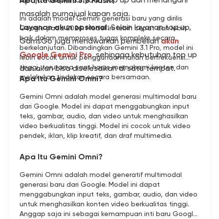
Apa Itu Gemini 3.5 Flash?
masalah purnajual kapan saja.
Ini adalah model Gemini generasi baru yang dirilis
Layanan akun opsional
: Selain layanan top up,
Google pada 2026. Model ini lebih cepat dan lebih
baik dalam memproses tugas kompleks secara
GamsGo juga menawarkan pembelian
akun
berkelanjutan. Dibandingkan Gemini 3.1 Pro, model ini
Google Gemini Pro
, sehingga kebutuhan top up
lebih cocok untuk penggunaan harian berfrekuensi
tinggi, terutama saat harus memahami konten dan
dan akun bisa diselesaikan di satu tempat.
melakukan tindakan secara bersamaan.
Apa Itu Gemini Omni?
Gemini Omni adalah model generasi multimodal baru
dari Google. Model ini dapat menggabungkan input
teks, gambar, audio, dan video untuk menghasilkan
video berkualitas tinggi. Model ini cocok untuk video
pendek, iklan, klip kreatif, dan draf multimedia.
Apa Itu Gemini Omni?
Gemini Omni adalah model generatif multimodal
generasi baru dari Google. Model ini dapat
menggabungkan input teks, gambar, audio, dan video
untuk menghasilkan konten video berkualitas tinggi.
Anggap saja ini sebagai kemampuan inti baru Google