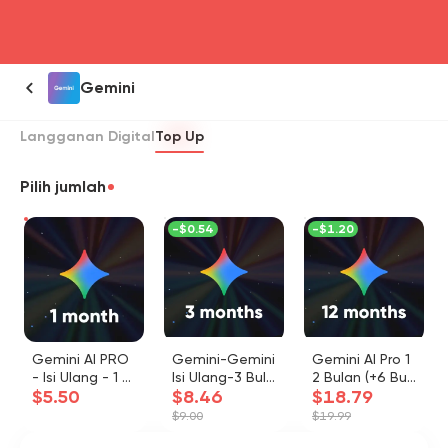
head4
Gemini
Langganan Digital
Top Up
Pilih jumlah
-
$0.54
-
$1.20
Gemini AI PRO
Gemini-Gemini
Gemini AI Pro 1
- Isi Ulang - 1 B
Isi Ulang-3 Bula
2 Bulan (+6 Bul
$5.50
$8.46
$18.79
ulan
n
an BONUS)
$9.00
$19.99