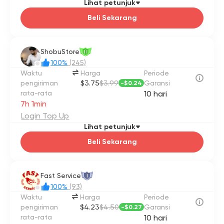
Lihat petunjuk
📌 Catatan khusus untuk pengguna Antigravity:
Beli Sekarang
* Toko tidak bertanggung jawab jika akun terkunci
karena penggunaan API/IDE oleh pelanggan untuk
membuat malware, spam, atau melanggar ketentuan
ShobuStore
II
layanan Google (penyalahgunaan cliproxy atau anti-
manager dan penggunaan OAuth pihak ketiga).
100%
(245)
Waktu
Harga
Periode
pengiriman
$3.75
$3.99
Garansi
-
$0.24
rata-rata
10 hari
7h 1min
Login Top Up
Lihat petunjuk
Beli Sekarang
Fast Service
I
100%
(93)
Waktu
Harga
Periode
pengiriman
$4.23
$4.50
Garansi
-
$0.27
rata-rata
10 hari