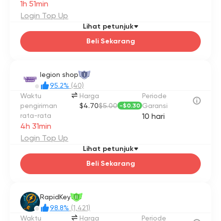
1h 51min
Login Top Up
Lihat petunjuk
Beli Sekarang
legion shop
I
95.2%
(40)
Waktu
Harga
Periode
pengiriman
$4.70
$5.00
Garansi
-
$0.30
rata-rata
10 hari
4h 31min
Login Top Up
Lihat petunjuk
Beli Sekarang
RapidKey
II
98.8%
(1,421)
Waktu
Harga
Periode