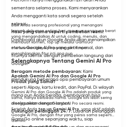
sementara selama proses. Kami menyarankan
Anda mengganti kata sandi segera setelah
selesai.
Baik Anda seorang profesional yang menangani
banyak dokumen setiap hari, maupun pengguna berat
Hasil yang sama seperti pembelian resmi
:
yang mengandalkan AI untuk coding, menulis, dan
Dashboard akun Google Anda akan menampilkan
membuat konten, top up melalui GamsGo
status Google AI Pro yang aktif normal, dan
menurunkan biaya perpanjangan tanpa
menghilangkan fitur inti apa pun.
fiturnya identik dengan pembelian langsung dari
Selengkapnya Tentang Gemini AI Pro
Google.
Beragam metode pembayaran
: Kami
Apakah Gemini AI Pro dan Google AI Pro
mendukung beberapa opsi pembayaran umum
Produk yang Sama?
seperti Alipay, kartu kredit, dan PayPal. Di wilayah
Gemini AI Pro dan Google AI Pro adalah produk yang
mana pun Anda berada, pembayaran bisa
sama, hanya berbeda nama. Google kini lebih sering
diselesaikan dengan lancar.
menggunakan nama Google AI Pro secara resmi.
Setelah Anda
top up Gemini AI Pro
, yang aktif adalah
Dukungan pelanggan 24/7
: Layanan pelanggan
Google AI Pro, dengan fitur yang persis sama seperti
GamsGo online sepanjang waktu, siap
Gemini.
menjawab pertanyaan top up dan menangani