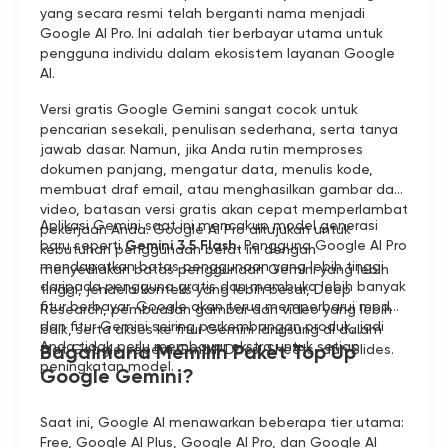
yang secara resmi telah berganti nama menjadi
Google AI Pro. Ini adalah tier berbayar utama untuk
pengguna individu dalam ekosistem layanan Google
AI.
Versi gratis Google Gemini sangat cocok untuk
pencarian sesekali, penulisan sederhana, serta tanya
jawab dasar. Namun, jika Anda rutin memproses
dokumen panjang, mengatur data, menulis kode,
membuat draf email, atau menghasilkan gambar dan
video, batasan versi gratis akan cepat memperlambat
Aplikasi Gemini saat ini mencakup model generasi
pekerjaan Anda. Google AI Pro ditujukan untuk
baru seperti
Gemini 3.5 Flash
. Pengguna Google AI Pro
kebutuhan penggunaan berat ini dengan
mendapatkan batas penggunaan yang lebih tinggi
menyediakan batas penggunaan Gemini yang lebih
daripada pengguna gratis dan membuka lebih banyak
tinggi, jendela konteks yang lebih besar, Deep
fitur berbayar. Google akan terus memperbarui model
Research, pembuatan gambar dan video yang lebih
dan fitur Gemini seiring perkembangan produk, jadi
baik, serta akses ke fitur Gemini langsung di dalam
Anda tidak perlu membayar ekstra untuk setiap
Bagaimana Memilih Paket Top Up
alat Google seperti Gmail, Docs, Sheets, dan Slides.
peningkatan model.
Google Gemini?
Saat ini, Google AI menawarkan beberapa tier utama:
Free, Google AI Plus, Google AI Pro, dan Google AI