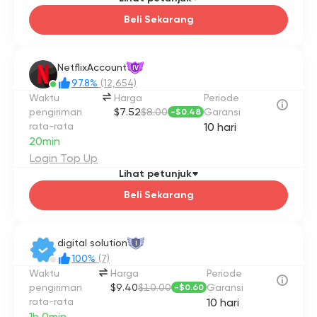
Beli Sekarang
NetflixAccount
IV
97.8%
(12,654)
Waktu
Harga
Periode
pengiriman
$7.52
$8.00
Garansi
-
$0.48
rata-rata
10 hari
20min
Login Top Up
Lihat petunjuk
Beli Sekarang
digital solution
I
100%
(7)
Waktu
Harga
Periode
pengiriman
$9.40
$10.00
Garansi
-
$0.60
rata-rata
10 hari
1h 0min