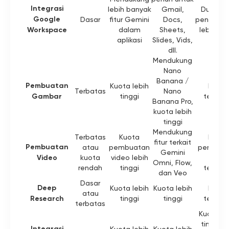
Integrasi
lebih banyak
Gmail,
Dukung
Google
Dasar
fitur Gemini
Docs,
penuh, k
Workspace
dalam
Sheets,
lebih tin
aplikasi
Slides, Vids,
dll.
Mendukung
Nano
Banana /
Pembuatan
Kuota lebih
Kuota
Terbatas
Nano
Gambar
tinggi
terting
Banana Pro,
kuota lebih
tinggi
Mendukung
Terbatas
Kuota
Kuota
fitur terkait
Pembuatan
atau
pembuatan
pembua
Gemini
Video
kuota
video lebih
video
Omni, Flow,
rendah
tinggi
terting
dan Veo
Dasar
Deep
Kuota lebih
Kuota lebih
Kuota
atau
Research
tinggi
tinggi
terting
terbatas
Kuota le
tinggi d
Integrasi