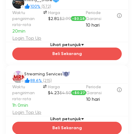
100%
(572)
Waktu
Harga
Periode
pengiriman
$2.81
$2.99
Garansi
-
$0.18
rata-rata
10 hari
20min
Login Top Up
Lihat petunjuk
Beli Sekarang
Streaming Services
I
88.6%
(215)
Waktu
Harga
Periode
pengiriman
$4.23
$4.50
Garansi
-
$0.27
rata-rata
10 hari
1h 0min
Login Top Up
Lihat petunjuk
Beli Sekarang