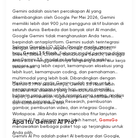
Gemini adalah asisten percakapan AI yang
dikembangkan oleh Google. Per Mei 2026, Gemini
memiliki lebih dari 900 juta pengguna aktif bulanan di
seluruh dunia. Berbeda dari banyak alat AI mandiri,
Google Gemini tidak mengharuskan Anda terus
berpindah antarplatform. Gemini sudah terintegrasi
Selama Google I/O 2026, Google merilis generasi
dengan alat harian seperti Gmail, Google Docs,
baru
Gemini 3.5 Flash
. Sebagai model pertama dalam
Sheets, Slides, Chrome, dan Google Search, sehingga
seri Gemini 3.5, model ini berfokus pada waktu
Anda bisa menggunakannya langsung dalam alur kerja
respons yang lebih cepat, kemampuan eksekusi yang
sehari-hari.
lebih kuat, kemampuan coding, dan pemahaman
multimodal yang lebih baik. Dibandingkan dengan
Meskipun versi gratis Gemini sudah cukup untuk
Gemini 3.1 Pro sebelumnya, Gemini 3.5 Flash lebih
penggunaan ringan sehari-hari, versi ini memiliki
cocok untuk skenario yang membutuhkan analisis
batasan yang jelas untuk prompt yang sering, analisis
cepat, pemrosesan tugas kompleks, modifikasi kode,
dokumen panjang, Deep Research, pembuatan
dan kolaborasi lintas alat.
gambar, pembuatan video, dan integrasi Google
Workspace. Jika Anda ingin mencoba fitur lanjutan
Gemini AI Pro dengan harga lebih hemat,
GamsGo
Apa Itu Gemini AI Pro?
menawarkan berbagai paket top up terjangkau untuk
Anda pilih.
Gemini AI Pro adalah paket AI berbayar dari Google,