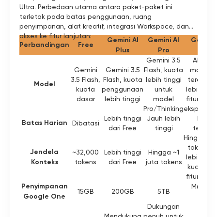
Ultra. Perbedaan utama antara paket-paket ini
terletak pada batas penggunaan, ruang
penyimpanan, alat kreatif, integrasi Workspace, dan
akses ke fitur lanjutan:
Gemini AI
Gemini AI
Gemini 
Perbandingan
Free
Plus
Pro
Ultra
Gemini 3.5
Akses k
Gemini
Gemini 3.5
Flash, kuota
model ti
3.5 Flash,
Flash, kuota
lebih tinggi
teratas 
Model
kuota
penggunaan
untuk
lebih ban
dasar
lebih tinggi
model
fitur lanj
Pro/Thinking
eksperime
Lebih tinggi
Jauh lebih
Batas
Batas Harian
Dibatasi
dari Free
tinggi
terting
Hingga ~1 
tokens, p
Jendela
~32,000
Lebih tinggi
Hingga ~1
lebih ban
Konteks
tokens
dari Free
juta tokens
kuota un
fitur lanj
Penyimpanan
Mulai da
15GB
200GB
5TB
Google One
20TB
Dukungan
Mendukung
penuh untuk