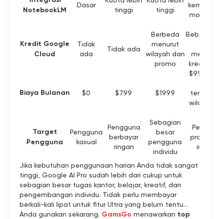
Kuota lebih
Kuota lebih
Dasar
kemamp
NotebookLM
tinggi
tinggi
model le
kuat
Berbeda
Beberapa 
Kredit Google
Tidak
menurut
Ultra
Tidak ada
Cloud
ada
wilayah dan
mencak
promo
kredit Cl
$99.99 a
lebih,
Biaya Bulanan
$0
$7.99
$19.99
tergant
wilayah 
tier
Sebagian
Pengguna
Penggu
Target
Pengguna
besar
berbayar
profesio
Pengguna
kasual
pengguna
ringan
intensi
individu
Jika kebutuhan penggunaan harian Anda tidak sangat
tinggi, Google AI Pro sudah lebih dari cukup untuk
sebagian besar tugas kantor, belajar, kreatif, dan
pengembangan individu. Tidak perlu membayar
berkali-kali lipat untuk fitur Ultra yang belum tentu
Anda gunakan sekarang.
GamsGo
menawarkan
top