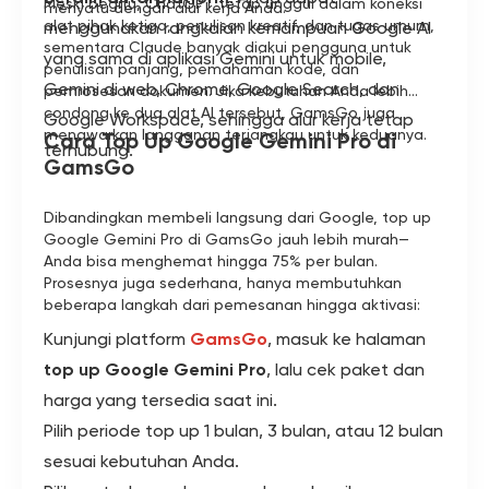
Meski begitu, ChatGPT tetap unggul dalam koneksi
menyatu dengan alur kerja Anda.
alat pihak ketiga, penulisan kreatif, dan tugas umum,
menggunakan rangkaian kemampuan Google AI
sementara Claude banyak diakui pengguna untuk
yang sama di aplikasi Gemini untuk mobile,
penulisan panjang, pemahaman kode, dan
Gemini di web, Chrome, Google Search, dan
pemrosesan dokumen. Jika kebutuhan Anda lebih
condong ke dua alat AI tersebut, GamsGo juga
Google Workspace, sehingga alur kerja tetap
menawarkan langganan terjangkau untuk keduanya.
Cara Top Up Google Gemini Pro di
terhubung.
GamsGo
Dibandingkan membeli langsung dari Google, top up
Google Gemini Pro di GamsGo jauh lebih murah—
Anda bisa menghemat hingga 75% per bulan.
Prosesnya juga sederhana, hanya membutuhkan
beberapa langkah dari pemesanan hingga aktivasi:
Kunjungi platform
GamsGo
, masuk ke halaman
top up Google Gemini Pro
, lalu cek paket dan
harga yang tersedia saat ini.
Pilih periode top up 1 bulan, 3 bulan, atau 12 bulan
sesuai kebutuhan Anda.