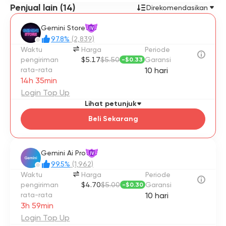
Penjual lain (14)
alamat email, kata sandi, dan 2FA Anda.
Direkomendasikan
✨ INFORMASI PRODUK
Gemini Store
IV
97.8%
(2,839)
✅ Fitur Antigravity mungkin tersedia di beberapa
Waktu
Harga
Periode
negara.
pengiriman
$5.17
$5.50
Garansi
-
$0.33
rata-rata
10 hari
✅ Tersedia 1000 kredit per bulan (Flow/Whisk)
14h 35min
✅ Penyimpanan 2TB (Google Drive, Google Photos,
Login Top Up
Google Mail...)
Lihat petunjuk
✅ Akses Gemini 2.5 Deep Think
Beli Sekarang
✅ Akses penuh VEO 3.1
✅ NotebookLM
Gemini Ai Pro
IV
99.5%
(1,962)
✅ Akun dapat diperpanjang
Waktu
Harga
Periode
pengiriman
$4.70
$5.00
Garansi
-
$0.30
✅ Garansi: 1 bulan
rata-rata
10 hari
3h 59min
💎 Jika Anda puas, mohon beri ulasan yang baik.
Terima kasih!
Login Top Up