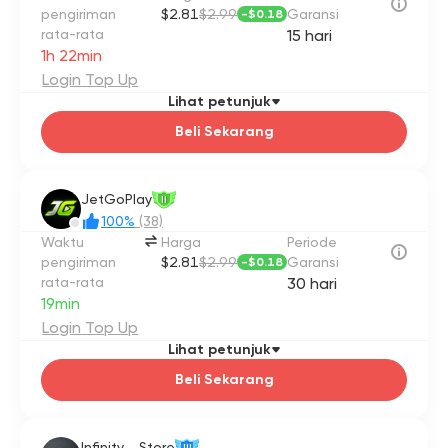
pengiriman
$2.81
$2.99
Garansi
-
$0.18
rata-rata
15 hari
1h 22min
Login Top Up
Lihat petunjuk
Beli Sekarang
JetGoPlay
II
100%
(38)
Waktu
Harga
Periode
pengiriman
$2.81
$2.99
Garansi
-
$0.18
rata-rata
30 hari
19min
Login Top Up
Lihat petunjuk
Beli Sekarang
Infinity__Store
III