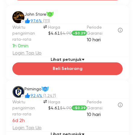
John Store
II
97.6%
(111)
Waktu
Harga
Periode
pengiriman
$4.61
$4.90
Garansi
-
$0.29
rata-rata
10 hari
1h 0min
Login Top Up
Lihat petunjuk
Beli Sekarang
Primingo
III
92.4%
(1,247)
Waktu
Harga
Periode
pengiriman
$4.61
$4.90
Garansi
-
$0.29
rata-rata
10 hari
6d 2h
Login Top Up
Lihat petunjuk