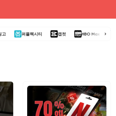
링고
퍼플렉시티
캡컷
HBO Max