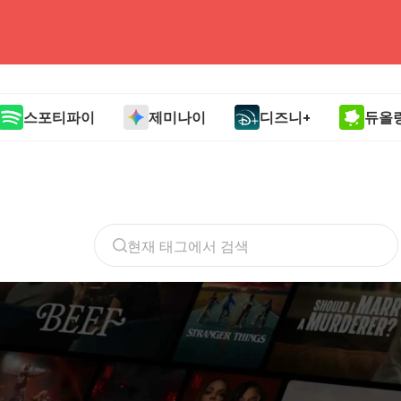
head4
스포티파이
제미나이
디즈니+
듀올