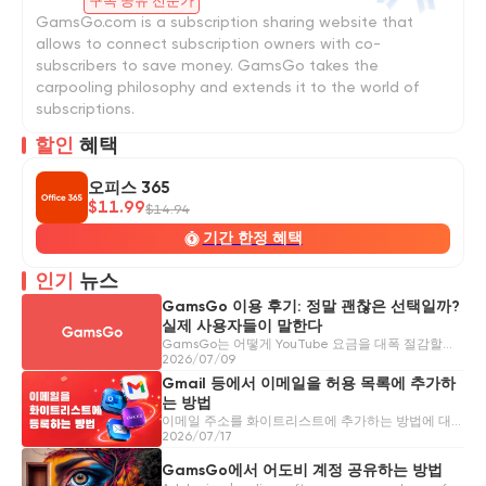
구독 공유 전문가
GamsGo.com is a subscription sharing website that
allows to connect subscription owners with co-
subscribers to save money. GamsGo takes the
carpooling philosophy and extends it to the world of
subscriptions.
할인
혜택
오피스 365
$11.99
$14.94
기간 한정 혜택
인기
뉴스
GamsGo 이용 후기: 정말 괜찮은 선택일까?
실제 사용자들이 말한다
GamsGo는 어떻게 YouTube 요금을 대폭 절감할까
요? 실제 사용자들의 경험을 통해 GamsGo가 믿을
2026/07/09
수 있는 서비스인지 확인해보세요.
Gmail 등에서 이메일을 허용 목록에 추가하
는 방법
이메일 주소를 화이트리스트에 추가하는 방법에 대한
가이드
2026/07/17
GamsGo에서 어도비 계정 공유하는 방법