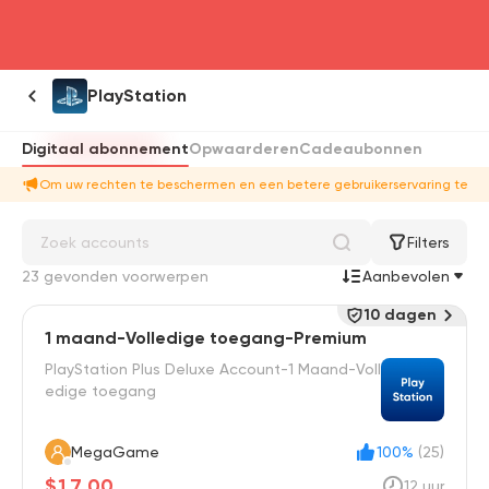
head4
PlayStation
Digitaal abonnement
Opwaarderen
Cadeaubonnen
Om uw rechten te beschermen en een betere gebruikerservaring te bi
Filters
23 gevonden voorwerpen
Aanbevolen
10 dagen
1 maand-Volledige toegang-Premium
PlayStation Plus Deluxe Account-1 Maand-Voll
edige toegang
MegaGame
100%
(25)
$17.00
12 uur