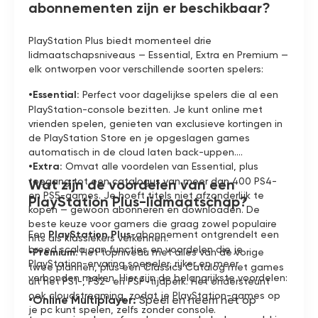
abonnementen zijn er beschikbaar?
PlayStation Plus biedt momenteel drie
lidmaatschapsniveaus — Essential, Extra en Premium —
elk ontworpen voor verschillende soorten spelers:
•Essential:
Perfect voor dagelijkse spelers die al een
PlayStation-console bezitten. Je kunt online met
vrienden spelen, genieten van exclusieve kortingen in
de PlayStation Store en je opgeslagen games
automatisch in de cloud laten back-uppen.
•Extra:
Omvat alle voordelen van Essential, plus
toegang tot een catalogus van meer dan 400 PS4-
Wat zijn de voordelen van een
en PS5-games. Je hoeft titels niet afzonderlijk te
PlayStation Plus-lidmaatschap?
kopen — gewoon abonneren en downloaden. De
beste keuze voor gamers die graag zowel populaire
Een
PlayStation Plus
-abonnement ontgrendelt een
hits als klassiekers verkennen.
breed scala aan functies en voordelen die je
•Premium:
Het topniveau met alles van de vorige
PlayStation-ervaring soepeler, rijker en meer
twee plannen, plus een Classics Catalog met games
verbonden maken. Hier zijn de belangrijkste voordelen:
uit het PS1-, PS2- en PSP-tijdperk. Het ondersteunt
ook cloudstreaming, zodat je PlayStation-games op
•Online Multiplayer:
Speel en neem het op
je pc kunt spelen, zelfs zonder console.