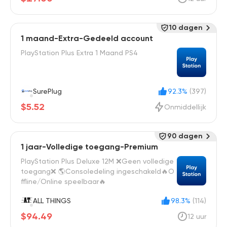
10 dagen
1 maand-Extra-Gedeeld account
PlayStation Plus Extra 1 Maand PS4
SurePlug
92.3%
(397)
$5.52
Onmiddellijk
90 dagen
1 jaar-Volledige toegang-Premium
PlayStation Plus Deluxe 12M ❌Geen volledige
toegang❌ 🌎Consoledeling ingeschakeld🔥O
ffline/Online speelbaar🔥
ALL THINGS
98.3%
(114)
$94.49
12 uur