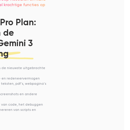
l krachtige functies op
Pro Plan:
n de
Gemini 3
ing
n de nieuwste uitgebrachte
ie- en redeneervermogen
 teksten, pdf's, webpagina's
 screenshots en andere
ven van code, het debuggen
ereren van scripts en