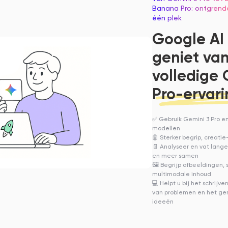
Banana Pro: ontgrende
één plek
Google AI 
geniet va
volledige 
Pro-ervar
✅ Gebruik Gemini 3 Pro e
modellen
🤖 Sterker begrip, creat
📄 Analyseer en vat lange
en meer samen
🖼 Begrijp afbeeldingen,
multimodale inhoud
💻 Helpt u bij het schrij
van problemen en het gen
ideeën