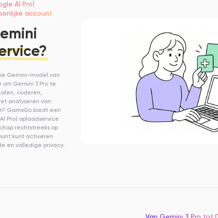
gle AI Pro)
oonlijke account
Gemini
ervice?
tie Gemini-model van
r om Gemini 3 Pro te
rtalen, coderen,
et analyseren van
n? GamsGo biedt een
 AI Pro) oplaadservice
hap rechtstreeks op
unt kunt activeren.
e en volledige privacy:
Van Gemini 3 Pro tot