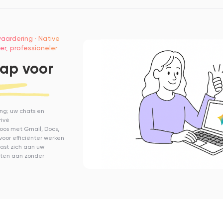
aardering · Native
ler, professioneler
ap voor
t
ng; uw chats en
rivé
oos met Gmail, Docs,
voor efficiënter werken
past zich aan uw
nten aan zonder