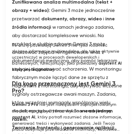
Zunifikowana analiza multimodalna (tekst +
obrazy + wideo)
: Gemini 3 może jednocześnie
przetwarzać
dokumenty
,
obrazy
,
wideo
i
inne
źródła informacji
w ramach jednego zadania,
aby dostarczać kompleksowe wnioski. Na
przykład w służbie zdrowia Gemini 3 może
Te atuty pozwalają Gemini 3 nie tylko rozumieć
złożone informacje multimodalne, ale także aktywnie
analizować zdjęcia rentgenowskie wraz z
uczestniczyć w procesach deweloperskich i
dokumentacją medyczną, aby pomóc lekarzom
biznesowych, funkcjonując jako prawdziwy
asystent AI
szybciej diagnozować schorzenia. W monitoringu
klasy profesjonalnej
.
fabrycznym może łączyć dane ze sprzętu z
Dla kogo przeznaczony jest Gemini 3
nagraniami z monitoringu, aby wykrywać wczesne
Pro?
sygnały ostrzegawcze awarii maszyn. Zadania,
które wcześniej wymagały współpracy wielu
Gemini 3 Pro
nie jest narzędziem zaprojektowanym
modeli, mogą być teraz wykonane
za jednym
dla jednego typu użytkownika. To
wszechstronny
asystent AI
, który potrafi rozumieć złożone informacje,
razem
.
generować treści i wykonywać zadania. Jeśli Twoja
Tworzenie frontendu i generowanie aplikacji
praca obejmuje przetwarzanie informacji, tworzenie