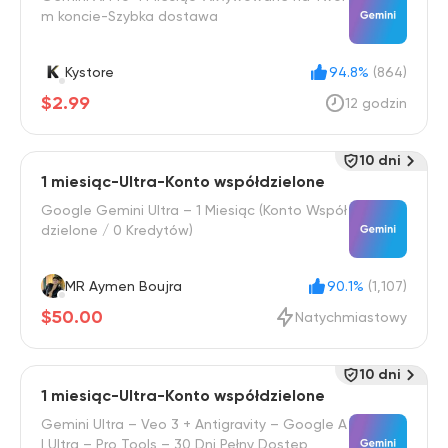
m koncie-Szybka dostawa
Kystore
94.8%
(864)
$2.99
12 godzin
10 dni
1 miesiąc-Ultra-Konto współdzielone
Google Gemini Ultra – 1 Miesiąc (Konto Współ
dzielone / 0 Kredytów)
MR Aymen Boujra
90.1%
(1,107)
$50.00
Natychmiastowy
10 dni
1 miesiąc-Ultra-Konto współdzielone
Gemini Ultra – Veo 3 + Antigravity – Google A
I Ultra – Pro Tools – 30 Dni Pełny Dostęp