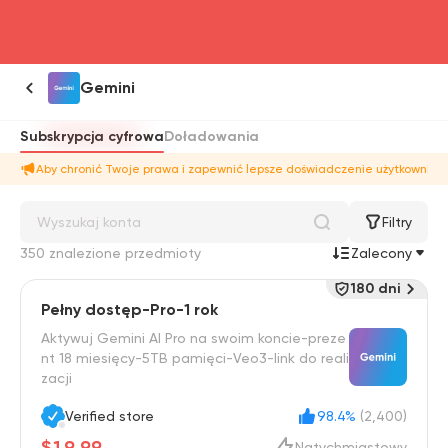
head4
Gemini
Subskrypcja cyfrowa
Doładowania
Aby chronić Twoje prawa i zapewnić lepsze doświadczenie użytkownika,
Filtry
350 znalezione przedmioty
Zalecony
180 dni
Pełny dostęp-Pro-1 rok
Aktywuj Gemini AI Pro na swoim koncie-preze
nt 18 miesięcy-5TB pamięci-Veo3-link do reali
zacji
Verified store
98.4%
(2,400)
$19.99
Natychmiastowy