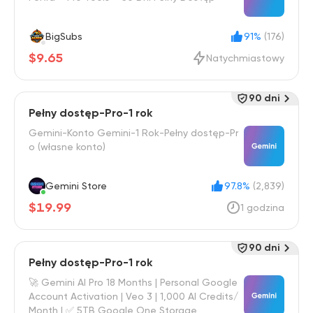
BigSubs
91%
(176)
$9.65
Natychmiastowy
90 dni
Pełny dostęp-Pro-1 rok
Gemini-Konto Gemini-1 Rok-Pełny dostęp-Pr
o (własne konto)
Gemini Store
97.8%
(2,839)
$19.99
1 godzina
90 dni
Pełny dostęp-Pro-1 rok
🚀 Gemini AI Pro 18 Months | Personal Google
Account Activation | Veo 3 | 1,000 AI Credits/
Month | ✅ 5TB Google One Storage