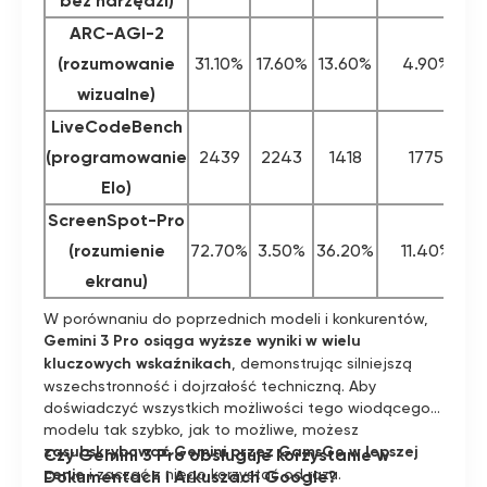
bez narzędzi)
ARC-AGI-2
(rozumowanie
31.10%
17.60%
13.60%
4.90%
wizualne)
LiveCodeBench
(programowanie
2439
2243
1418
1775
Elo)
ScreenSpot-Pro
(rozumienie
72.70%
3.50%
36.20%
11.40%
ekranu)
W porównaniu do poprzednich modeli i konkurentów,
Gemini 3 Pro osiąga wyższe wyniki w wielu
kluczowych wskaźnikach
, demonstrując silniejszą
wszechstronność i dojrzałość techniczną. Aby
doświadczyć wszystkich możliwości tego wiodącego
modelu tak szybko, jak to możliwe, możesz
zasubskrybować Gemini przez GamsGo w lepszej
Czy Gemini 3 Pro obsługuje korzystanie w
cenie
i zacząć z niego korzystać od razu.
Dokumentach i Arkuszach Google?