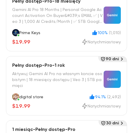
Pełny dostęp-Pro-18 miesięcy
Gemini AI Pro 18 Months | Personal Google Ac
count Activation On Buyer&#039;s EMAIL ✅ | V
eo 3 | 1,000 AI Credits/Month | ✅ 5TB Google
One Storage
Prime Keys
100%
(1,010)
$19.99
Natychmiastowy
90 dni
Pełny dostęp-Pro-1 rok
Aktywuj Gemini AI Pro na własnym koncie oso
bistym | 18 miesięcy dostępu | Veo 3 | 5TB pa
mięci
digital store
94.1%
(2,492)
$19.99
Natychmiastowy
30 dni
1 miesiąc-Pełny dostęp-Pro