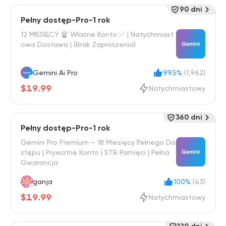
90 dni
Pełny dostęp-Pro-1 rok
12 MIESIĘCY 🔏 Własne Konto ✅ | Natychmiast
owa Dostawa | (Brak Zaproszenia)
Gemini Ai Pro
99.5%
(1,962)
$19.99
Natychmiastowy
360 dni
Pełny dostęp-Pro-1 rok
Gemini Pro Premium – 18 Miesięcy Pełnego Do
stępu | Prywatne Konto | 5TB Pamięci | Pełna
Gwarancja
ganja
100%
(43)
$19.99
Natychmiastowy