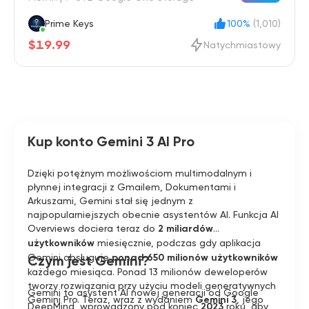
Prime Keys
100%
(1,010)
$19.99
Natychmiastowy
Kup konto Gemini 3 AI Pro
Dzięki potężnym możliwościom multimodalnym i
płynnej integracji z Gmailem, Dokumentami i
Arkuszami, Gemini stał się jednym z
najpopularniejszych obecnie asystentów AI. Funkcja AI
Overviews dociera teraz do
2 miliardów
użytkowników
miesięcznie, podczas gdy aplikacja
Gemini obsługuje
ponad 650 milionów użytkowników
Czym jest Gemini?
każdego miesiąca. Ponad 13 milionów deweloperów
tworzy rozwiązania przy użyciu modeli generatywnych
Gemini to asystent AI nowej generacji od Google
Gemini Pro. Teraz, wraz z wydaniem
Gemini 3
, jego
DeepMind, wprowadzony pod koniec
2023
roku, aby