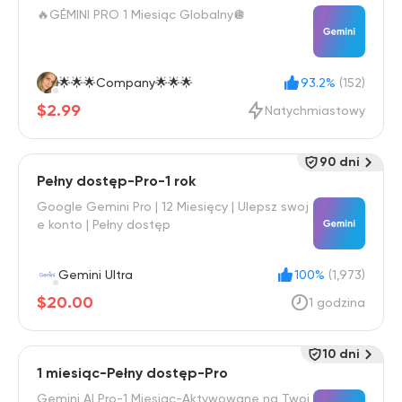
🔥GÉMINI PRO 1 Miesiąc Globalny🪩
🌟🌟🌟Company🌟🌟🌟
93.2%
(152)
$2.99
Natychmiastowy
90 dni
Pełny dostęp-Pro-1 rok
Google Gemini Pro | 12 Miesięcy | Ulepsz swoj
e konto | Pełny dostęp
Gemini Ultra
100%
(1,973)
$20.00
1 godzina
10 dni
1 miesiąc-Pełny dostęp-Pro
Gemini AI Pro-1 Miesiąc-Aktywowane na Twoi