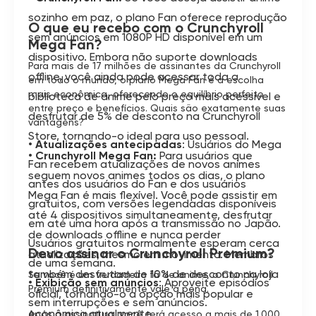
sozinho em paz, o plano Fan oferece reprodução
O que eu recebo com o Crunchyroll
sem anúncios em 1080P HD disponível em um
Mega Fan?
dispositivo. Embora não suporte downloads
Para mais de 17 milhões de assinantes da Crunchyroll
offline, você ainda pode acessar toda a
em todo o mundo, o plano Mega Fan é a escolha
mais econômica, oferecendo o equilíbrio perfeito
biblioteca de anime pelo preço mais acessível e
entre preço e benefícios. Quais são exatamente suas
desfrutar de 5% de desconto na Crunchyroll
vantagens?
Store, tornando-o ideal para uso pessoal.
• Atualizações antecipadas
: Usuários do Mega
• 
Crunchyroll Mega Fan:
Para usuários que
Fan recebem atualizações de novos animes
seguem novos animes todos os dias, o plano
antes dos usuários do Fan e dos usuários
Mega Fan é mais flexível. Você pode assistir em
gratuitos, com versões legendadas disponíveis
até 4 dispositivos simultaneamente, desfrutar
em até uma hora após a transmissão no Japão.
de downloads offline e nunca perder
Usuários gratuitos normalmente esperam cerca
Devo assinar o Crunchyroll Premium?
atualizações, mesmo em movimento. Membros
de uma semana.
também desfrutam de 10% de desconto na loja
Se você é um verdadeiro fã de anime, o Crunchyroll
• Exibição sem anúncios
: Aproveite episódios
Premium definitivamente vale a pena.
oficial, tornando-o a opção mais popular e
sem interrupções e sem anúncios.
econômica atualmente.
Após a assinatura, você terá acesso a mais de 1.000