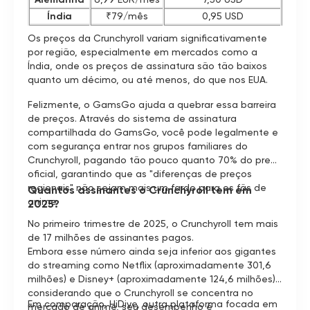
Índia
₹79/mês
0,95 USD
Os preços da Crunchyroll variam significativamente
por região, especialmente em mercados como a
Índia, onde os preços de assinatura são tão baixos
quanto um décimo, ou até menos, do que nos EUA.
Felizmente, o GamsGo ajuda a quebrar essa barreira
de preços. Através do sistema de assinatura
compartilhada do GamsGo, você pode legalmente e
com segurança entrar nos grupos familiares do
Crunchyroll, pagando tão pouco quanto 70% do preço
oficial, garantindo que as "diferenças de preços
regionais" não sejam mais um fardo para os fãs de
Quantos assinantes o Crunchyroll tem em
anime.
2025?
No primeiro trimestre de 2025, o Crunchyroll tem mais
de 17 milhões de assinantes pagos.
Embora esse número ainda seja inferior aos gigantes
do streaming como Netflix (aproximadamente 301,6
milhões) e Disney+ (aproximadamente 124,6 milhões),
considerando que o Crunchyroll se concentra no
Em comparação, HiDive, outra plataforma focada em
mercado de anime, seu desempenho é