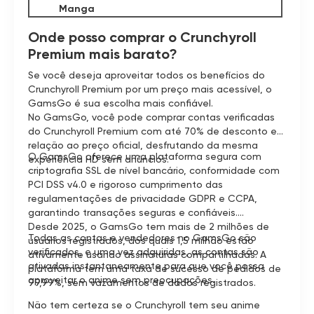
Manga
Onde posso comprar o Crunchyroll
Premium mais barato?
Se você deseja aproveitar todos os benefícios do
Crunchyroll Premium por um preço mais acessível, o
GamsGo é sua escolha mais confiável.
No GamsGo, você pode comprar contas verificadas
do Crunchyroll Premium com até 70% de desconto em
relação ao preço oficial, desfrutando da mesma
O GamsGo oferece uma plataforma segura com
experiência HD sem anúncios.
criptografia SSL de nível bancário, conformidade com
PCI DSS v4.0 e rigoroso cumprimento das
regulamentações de privacidade GDPR e CCPA,
garantindo transações seguras e confiáveis.
Desde 2025, o GamsGo tem mais de 2 milhões de
Todas as contas e vendedores no GamsGo são
usuários registrados, dos quais 1,5 milhão estão
verificados, e uma vez adquiridas, as contas são
ativamente usando assinaturas compartilhadas. A
ativadas instantaneamente para que você possa
plataforma tem uma taxa de sucesso de pedidos de
aproveitar o anime sem preocupações.
99,99%, sem vazamentos de dados registrados.
Não tem certeza se o Crunchyroll tem seu anime