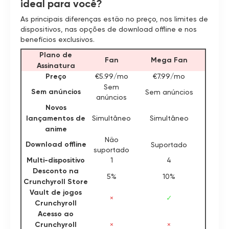
ideal para você?
As principais diferenças estão no preço, nos limites de
dispositivos, nas opções de download offline e nos
benefícios exclusivos.
Plano de
Fan
Mega Fan
Assinatura
Preço
€5.99/mo
€7.99/mo
Sem
Sem anúncios
Sem anúncios
anúncios
Novos
lançamentos de
Simultâneo
Simultâneo
anime
Não
Download offline
Suportado
suportado
Multi-dispositivo
1
4
Desconto na
5%
10%
Crunchyroll Store
Vault de jogos
×
✓
Crunchyroll
Acesso ao
Crunchyroll
×
×