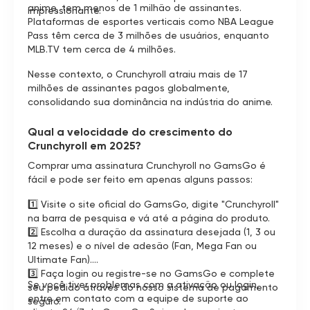
anime, tem menos de 1 milhão de assinantes.
impressionante.
Plataformas de esportes verticais como NBA League
Pass têm cerca de 3 milhões de usuários, enquanto
MLB.TV tem cerca de 4 milhões.
Nesse contexto, o Crunchyroll atraiu mais de 17
milhões de assinantes pagos globalmente,
consolidando sua dominância na indústria do anime.
Qual a velocidade do crescimento do
Crunchyroll em 2025?
Comprar uma assinatura Crunchyroll no GamsGo é
fácil e pode ser feito em apenas alguns passos:
1️⃣ Visite o site oficial do GamsGo, digite "Crunchyroll"
na barra de pesquisa e vá até a página do produto.
2️⃣ Escolha a duração da assinatura desejada (1, 3 ou
12 meses) e o nível de adesão (Fan, Mega Fan ou
Ultimate Fan).
3️⃣ Faça login ou registre-se no GamsGo e complete
Se você tiver problemas com a ativação ou login,
seu pedido através do nosso sistema de pagamento
entre em contato com a equipe de suporte ao
seguro.