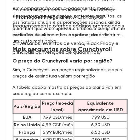
em comparação com o pagamento mensal.
Em conclusão, embora a Crunchyroll não ofereça
descontos para estudantes, os testes gratuitos, as
• Promoções irregulares
: A Crunchyroll
assinaturas anuais e as promoções sazonais ainda
frequentemente oferece códigos promocionais
permitem que você aproveite o acesso completo ao
limitados ou descontos regionais durante
conteúdo de anime e aos benefícios da assinatura a
um custo mais baixo.
aniversários, eventos de verão, Black Friday e
Mais perguntas sobre Crunchyroll
principais convenções de quadrinhos.
O preço do Crunchyroll varia por região?
Sim, a Crunchyroll usa preços regionalizados, e seus
preços de assinatura variam por região.
A tabela abaixo mostra os preços do plano Fan em
cada região como exemplo:
Preço (moeda
Equivalente
País/Região
local)
aproximado em USD
EUA
7,99 USD/mês
7,99 USD
Reino Unido
4,99 GBP/mês
6,30 USD
França
5,99 EUR/mês
6,50 USD
Alemanha
6,99 EUR/mês
7,50 USD