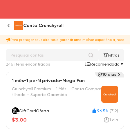
head4
Conta Crunchyroll
Para proteger seus direitos e garantir uma melhor experiência, recome
Filtros
246 itens encontrados
Recomendado
10 dias
1 mês-1 perfil privado-Mega Fan
Crunchyroll Premium – 1 Mês – Conta Compar
tilhada – Suporte Garantido
GiftCardOferta
96.5%
(712)
$3.00
1 dia