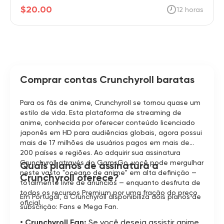
$20.00
12 horas
Comprar contas Crunchyroll baratas
Para os fãs de anime, Crunchyroll se tornou quase um
estilo de vida. Esta plataforma de streaming de
anime, conhecida por oferecer conteúdo licenciado
japonês em HD para audiências globais, agora possui
mais de 17 milhões de usuários pagos em mais de
200 países e regiões. Ao adquirir sua assinatura
Crunchyroll através do GamsGo, você pode mergulhar
Quais planos de assinatura a
neste vasto "oceano de anime" em alta definição —
Crunchyroll oferece?
totalmente livre de anúncios — enquanto desfruta de
todos os recursos Premium por uma fração do preço
Em Portugal, a Crunchyroll disponibiliza dois planos de
oficial.
subscrição: Fans e Mega Fan.
• 
Crunchyroll Fan:
Se você deseja assistir anime