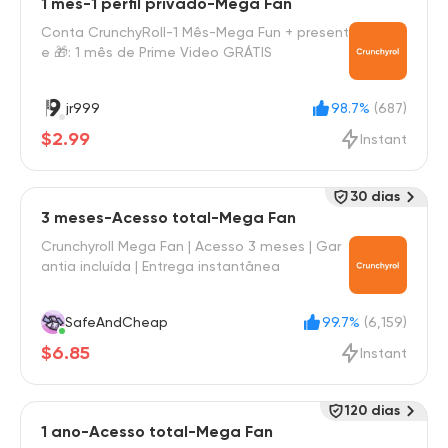
1 mês-1 perfil privado-Mega Fan
Conta CrunchyRoll-1 Mês-Mega Fun + present
e 🎁: 1 mês de Prime Video GRÁTIS
jr999
98.7%
(687)
$2.99
Instant
30 dias
3 meses-Acesso total-Mega Fan
Crunchyroll Mega Fan | Acesso 3 meses | Gar
antia incluída | Entrega instantânea
SafeAndCheap
99.7%
(6,159)
$6.85
Instant
120 dias
1 ano-Acesso total-Mega Fan