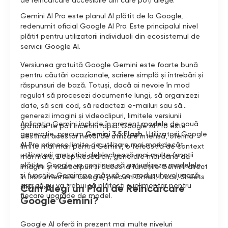
de reîncărcare accesibile din care poți alege.
Gemini AI Pro este planul AI plătit de la Google,
redenumit oficial Google AI Pro. Este principalul nivel
plătit pentru utilizatorii individuali din ecosistemul de
servicii Google AI.
Versiunea gratuită Google Gemini este foarte bună
pentru căutări ocazionale, scriere simplă și întrebări și
răspunsuri de bază. Totuși, dacă ai nevoie în mod
regulat să procesezi documente lungi, să organizezi
date, să scrii cod, să redactezi e-mailuri sau să
generezi imagini și videoclipuri, limitele versiunii
Aplicația Gemini include în prezent modele de nouă
gratuite te pot încetini rapid. Google AI Pro este
generație, precum
Gemini 3.5 Flash
. Utilizatorii Google
destinat acestor nevoi de utilizare intensă, oferind
AI Pro primesc limite de utilizare mai mari decât
limite mai mari pentru Gemini, o fereastră de context
utilizatorii gratuiți și deblochează mai multe funcții
mai mare, Deep Research, generare mai bună de
plătite. Google va continua să actualizeze modelele
imagini și videoclipuri și acces la funcțiile Gemini direct
și funcțiile Gemini pe măsură ce produsul evoluează,
în instrumentele Google, precum Gmail, Docs, Sheets
așa că nu va trebui să plătești suplimentar pentru
Cum Alegi un Plan de Reîncărcare
și Slides.
fiecare upgrade de model.
Google Gemini?
Google AI oferă în prezent mai multe niveluri