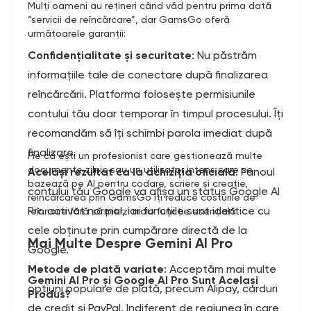
Mulți oameni au rețineri când văd pentru prima dată
“servicii de reîncărcare”, dar GamsGo oferă
următoarele garanții:
Confidențialitate și securitate
: Nu păstrăm
informațiile tale de conectare după finalizarea
reîncărcării. Platforma folosește permisiunile
contului tău doar temporar în timpul procesului. Îți
recomandăm să îți schimbi parola imediat după
finalizare.
Fie că ești un profesionist care gestionează multe
documente zilnic sau un utilizator intens care se
Același rezultat ca la achiziția oficială
: Panoul
bazează pe AI pentru codare, scriere și creație,
contului tău Google va afișa un status Google AI
reîncărcarea prin GamsGo îți reduce costurile de
Pro activat normal, iar funcțiile sunt identice cu
reînnoire fără să pierzi nicio funcție esențială.
cele obținute prin cumpărare directă de la
Mai Multe Despre Gemini AI Pro
Google.
Metode de plată variate
: Acceptăm mai multe
Gemini AI Pro și Google AI Pro Sunt Același
opțiuni populare de plată, precum Alipay, carduri
Produs?
de credit și PayPal. Indiferent de regiunea în care