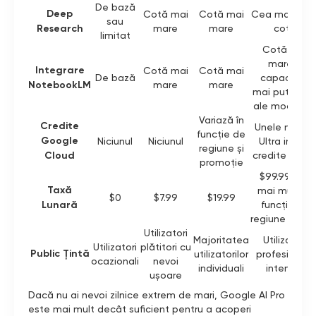
De bază
Deep
Cotă mai
Cotă mai
Cea mai mar
sau
Research
mare
mare
cotă
limitat
Cotă mai
mare și
Integrare
Cotă mai
Cotă mai
De bază
capacități
NotebookLM
mare
mare
mai puternic
ale modelulu
Variază în
Credite
Unele niveluri
funcție de
Google
Niciunul
Niciunul
Ultra includ
regiune și
Cloud
credite Clou
promoție
$99.99 sau
Taxă
mai mult, în
$0
$7.99
$19.99
Lunară
funcție de
regiune și nive
Utilizatori
Majoritatea
Utilizatori
Utilizatori
plătitori cu
Public Țintă
utilizatorilor
profesioniști
ocazionali
nevoi
individuali
intensivi
ușoare
Dacă nu ai nevoi zilnice extrem de mari, Google AI Pro
este mai mult decât suficient pentru a acoperi