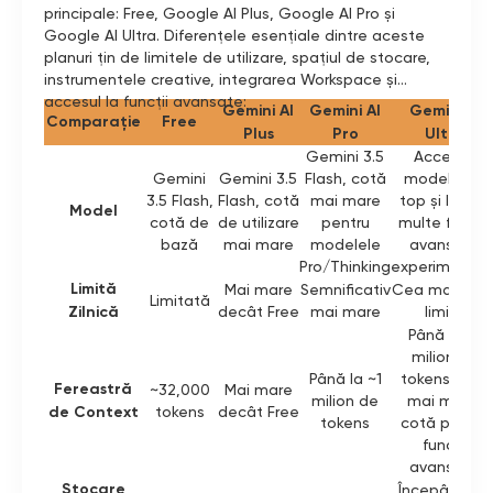
principale: Free, Google AI Plus, Google AI Pro și
Google AI Ultra. Diferențele esențiale dintre aceste
planuri țin de limitele de utilizare, spațiul de stocare,
instrumentele creative, integrarea Workspace și
accesul la funcții avansate:
Gemini AI
Gemini AI
Gemini AI
Comparație
Free
Plus
Pro
Ultra
Gemini 3.5
Acces la
Gemini
Gemini 3.5
Flash, cotă
modele de
3.5 Flash,
Flash, cotă
mai mare
top și la mai
Model
cotă de
de utilizare
pentru
multe funcții
bază
mai mare
modelele
avansate
Pro/Thinking
experimental
Limită
Mai mare
Semnificativ
Cea mai mar
Limitată
Zilnică
decât Free
mai mare
limită
Până la ~1
milion de
Până la ~1
tokens, plus
Fereastră
~32,000
Mai mare
milion de
mai multă
de Context
tokens
decât Free
tokens
cotă pentru
funcții
avansate
Stocare
Începând de