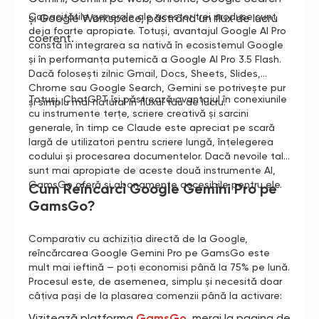
Capacitățile generale ale acestor trei produse sunt
și Google Workspace, păstrând un flux de lucru
deja foarte apropiate. Totuși, avantajul Google AI Pro
coerent.
constă în integrarea sa nativă în ecosistemul Google
și în performanța puternică a Google AI Pro 3.5 Flash.
Dacă folosești zilnic Gmail, Docs, Sheets, Slides,
Chrome sau Google Search, Gemini se potrivește pur
Totuși, ChatGPT își păstrează avantajul în conexiunile
și simplu mai natural în fluxul tău de lucru.
cu instrumente terțe, scriere creativă și sarcini
generale, în timp ce Claude este apreciat pe scară
largă de utilizatori pentru scriere lungă, înțelegerea
codului și procesarea documentelor. Dacă nevoile tale
sunt mai apropiate de aceste două instrumente AI,
GamsGo oferă și abonamente accesibile pentru ele.
Cum Reîncarci Google Gemini Pro pe
GamsGo?
Comparativ cu achiziția directă de la Google,
reîncărcarea Google Gemini Pro pe GamsGo este
mult mai ieftină — poți economisi până la 75% pe lună.
Procesul este, de asemenea, simplu și necesită doar
câțiva pași de la plasarea comenzii până la activare:
Vizitează platforma
GamsGo
, mergi la pagina de