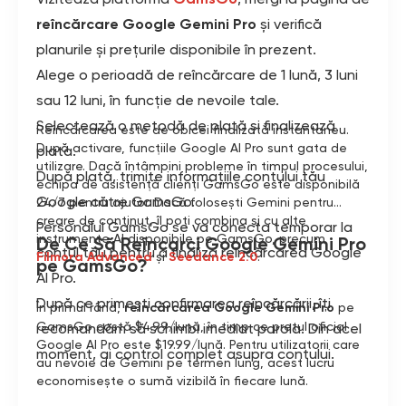
reîncărcare Google Gemini Pro
și verifică
planurile și prețurile disponibile în prezent.
Alege o perioadă de reîncărcare de 1 lună, 3 luni
sau 12 luni, în funcție de nevoile tale.
Selectează o metodă de plată și finalizează
Reîncărcarea este de obicei finalizată instantaneu.
După activare, funcțiile Google AI Pro sunt gata de
plata.
utilizare. Dacă întâmpini probleme în timpul procesului,
După plată, trimite informațiile contului tău
echipa de asistență clienți GamsGo este disponibilă
Google către GamsGo.
24/7 pentru ajutor. Dacă folosești Gemini pentru
creare de conținut, îl poți combina și cu alte
Personalul GamsGo se va conecta temporar la
instrumente AI disponibile pe GamsGo, precum
De Ce Să Reîncarci Google Gemini Pro
contul tău pentru a finaliza reîncărcarea Google
Filmora Advanced
și
Seedance 2.0
.
pe GamsGo?
AI Pro.
După ce primești confirmarea reîncărcării, îți
În primul rând,
reîncărcarea Google Gemini Pro
pe
GamsGo costă $4.99/lună, în timp ce prețul oficial
recomandăm să schimbi imediat parola. Din acel
Google AI Pro este $19.99/lună. Pentru utilizatorii care
moment, ai control complet asupra contului.
au nevoie de Gemini pe termen lung, acest lucru
economisește o sumă vizibilă în fiecare lună.