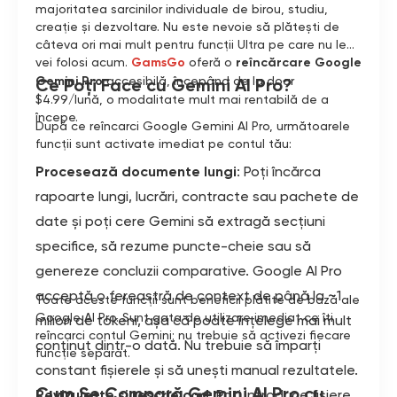
majoritatea sarcinilor individuale de birou, studiu,
creație și dezvoltare. Nu este nevoie să plătești de
câteva ori mai mult pentru funcții Ultra pe care nu le
vei folosi acum.
GamsGo
oferă o
reîncărcare Google
Gemini Pro
accesibilă, începând de la doar
Ce Poți Face cu Gemini AI Pro?
$4.99/lună, o modalitate mult mai rentabilă de a
începe.
După ce reîncarci Google Gemini AI Pro, următoarele
funcții sunt activate imediat pe contul tău:
Procesează documente lungi
: Poți încărca
rapoarte lungi, lucrări, contracte sau pachete de
date și poți cere Gemini să extragă secțiuni
specifice, să rezume puncte-cheie sau să
genereze concluzii comparative. Google AI Pro
acceptă o fereastră de context de până la ~1
Toate aceste funcții sunt beneficii plătite de bază ale
Google AI Pro. Sunt gata de utilizare imediat ce îți
milion de tokeni, așa că poate înțelege mai mult
reîncarci contul Gemini; nu trebuie să activezi fiecare
conținut dintr-o dată. Nu trebuie să împarți
funcție separat.
constant fișierele și să unești manual rezultatele.
Cum Se Compară Gemini AI Pro cu
Revizuiește și rescrie cod
: Poți introduce fișiere