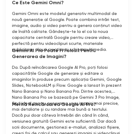
Ce Este Gemini Omni?
Gemini Omni este modelul generativ multimodal de
nouă generație al Google. Poate combina intrări text,
imagine, audio și video pentru a genera conținut video
de înaltă calitate. Gândește-te la el ca la noua
capacitate centrală Google pentru creare video,
perfectă pentru videoclipuri scurte, materiale
publicitare, clipuri creative și schițe multimedia.
Gemini AI Pro Poate Fi Folosit Pentru
Generarea de Imagini?
Da. După reîncărcarea Google AI Pro, poți folosi
capacitățile Google de generare și editare a
imaginilor în produse precum aplicația Gemini, Google
Slides, NotebookLM și Flow. Google a lansat în prezent
Nano Banana și Nano Banana Pro. Dintre acestea,
Nano Banana Pro se bazează pe Gemini 3 Pro Image,
fiind ideal pentru generarea unor imagini mai precise,
Merită Reîncărcarea Google AI Pro?
mai detaliate și cu randare mai bună a textului.
Dacă pui doar câteva întrebări din când în când,
versiunea gratuită Gemini este suficientă. Dar dacă
scrii documente, gestionezi e-mailuri, analizezi fișiere,
creezi foi de calcul sau generezi imagini și videoclipuri