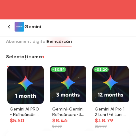
head4
Gemini
Abonament digital
Reîncărcări
Selectați suma
-
$0.54
-
$1.20
Gemini AI PRO
Gemini-Gemini
Gemini AI Pro 1
- Reîncărcări -
Reîncărcare-3
2 Luni (+6 Luni B
$5.50
$8.46
$18.79
1 Lună
Luni
ONUS)
$9.00
$19.99