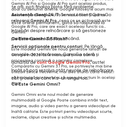
Gemini AI Pro și Google AI Pro sunt același produs,
te afli, poți finaliza plata fără probleme.
doar cu denumiri diferite. Google folosește acum mai
Asistență clienți 24/7
: Serviciul clienți GamsGo
des numele Google AI Pro în mod oficial. După ce
reîncarci Gemini AI Pro
, ceea ce se activează este
este online permanent, gata să răspundă la
Google AI Pro, care are exact aceleași funcții ca
întrebări despre reîncărcare și să gestioneze
Gemini.
probleme post-vânzare oricând.
Ce Este Gemini 3.5 Flash?
Servicii opționale pentru conturi
: Pe lângă
Este modelul Gemini de nouă generație lansat de
serviciile de reîncărcare, GamsGo oferă și
Google în 2026. Este mai rapid și mai bun la
procesarea continuă a sarcinilor complexe.
achiziția de
cont Google Gemini Pro
, astfel
Comparativ cu Gemini 3.1 Pro, se potrivește mai bine
încât să poți rezolva atât nevoile de reîncărcare,
utilizării zilnice frecvente, mai ales atunci când trebuie
să înțeleagă conținutul și să execute acțiuni în același
cât și cele de cont într-un singur loc.
timp.
Ce Este Gemini Omni?
Gemini Omni este noul model de generare
multimodală al Google. Poate combina intrări text,
imagine, audio și video pentru a genera videoclipuri de
înaltă calitate. Este potrivit pentru videoclipuri scurte,
reclame, clipuri creative și schițe multimedia.