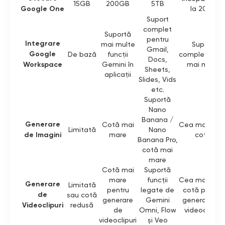
15GB
200GB
5TB
Google One
la 20TB
Suport
complet
Suportă
pentru
Integrare
mai multe
Suport
Gmail,
Google
De bază
funcții
complet, cot
Docs,
Workspace
Gemini în
mai mare
Sheets,
aplicații
Slides, Vids
etc.
Suportă
Nano
Banana /
Generare
Cotă mai
Cea mai mar
Limitată
Nano
de Imagini
mare
cotă
Banana Pro,
cotă mai
mare
Cotă mai
Suportă
mare
funcții
Cea mai mar
Generare
Limitată
pentru
legate de
cotă pentru
de
sau cotă
generare
Gemini
generare de
Videoclipuri
redusă
de
Omni, Flow
videoclipuri
videoclipuri
și Veo