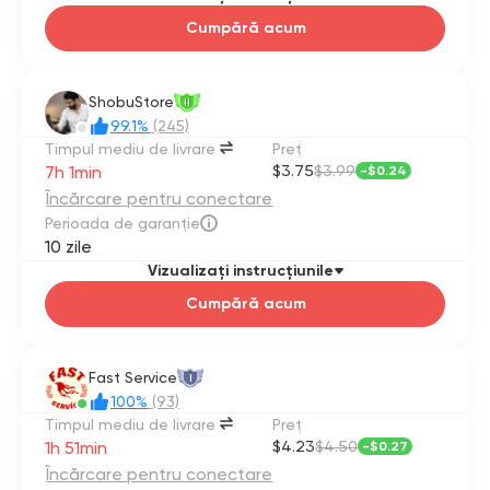
* Magazinul nu este responsabil dacă un cont este
Cumpără acum
blocat din cauza utilizării de către client a API/IDE
pentru a crea malware, spam sau încălcarea
termenilor de serviciu Google (abuz de cliproxy sau
anti-manager și utilizarea OAuth de la terți).
ShobuStore
II
99.1%
(245)
Timpul mediu de livrare
Preţ
7h 1min
$3.75
$3.99
-
$0.24
Încărcare pentru conectare
Perioada de garanție
10 zile
Vizualizați instrucțiunile
Cumpără acum
Fast Service
I
100%
(93)
Timpul mediu de livrare
Preţ
1h 51min
$4.23
$4.50
-
$0.27
Încărcare pentru conectare