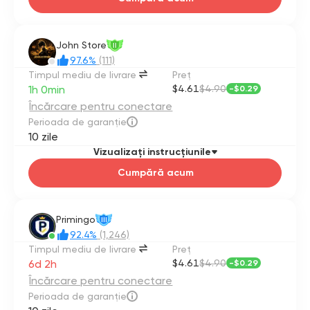
John Store
II
97.6%
(111)
Timpul mediu de livrare
Preţ
1h 0min
$4.61
$4.90
-
$0.29
Încărcare pentru conectare
Perioada de garanție
10 zile
Vizualizați instrucțiunile
Cumpără acum
Primingo
III
92.4%
(1,246)
Timpul mediu de livrare
Preţ
6d 2h
$4.61
$4.90
-
$0.29
Încărcare pentru conectare
Perioada de garanție