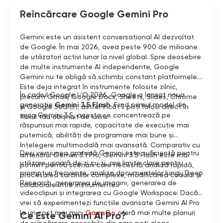
Reîncărcare Google Gemini Pro
Gemini este un asistent conversațional AI dezvoltat
de Google. În mai 2026, avea peste 900 de milioane
de utilizatori activi lunar la nivel global. Spre deosebire
de multe instrumente AI independente, Google
Gemini nu te obligă să schimbi constant platformele.
Este deja integrat în instrumente folosite zilnic,
În cadrul Google I/O 2026, Google a lansat noua
precum Gmail, Google Docs, Sheets, Slides, Chrome
generație
Gemini 3.5 Flash
. Fiind primul model din
și Google Search, astfel încât îl poți folosi direct în
seria Gemini 3.5, acesta se concentrează pe
fluxul tău obișnuit de lucru.
răspunsuri mai rapide, capacitate de execuție mai
puternică, abilități de programare mai bune și
înțelegere multimodală mai avansată. Comparativ cu
Deși versiunea gratuită Gemini este suficientă pentru
anteriorul Gemini 3.1 Pro, Gemini 3.5 Flash este mai
utilizare ușoară de zi cu zi, are limite clare pentru
potrivit pentru scenarii care necesită analiză rapidă,
prompturi frecvente, analiza documentelor lungi, Deep
procesarea sarcinilor complexe, modificarea codului și
Research, generarea de imagini, generarea de
colaborare între instrumente.
videoclipuri și integrarea cu Google Workspace. Dacă
vrei să experimentezi funcțiile avansate Gemini AI Pro
la un cost mai mic,
GamsGo
oferă mai multe planuri
Ce Este Gemini AI Pro?