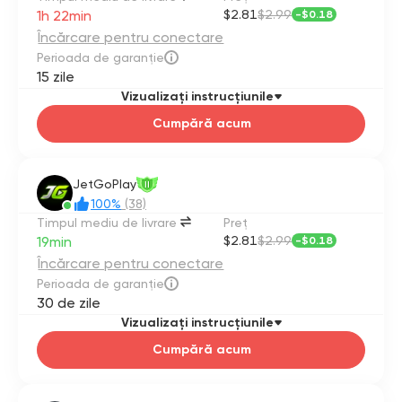
1h 22min
$2.81
$2.99
-
$0.18
Încărcare pentru conectare
Perioada de garanție
15 zile
Vizualizați instrucțiunile
Cumpără acum
JetGoPlay
II
100%
(38)
Timpul mediu de livrare
Preţ
19min
$2.81
$2.99
-
$0.18
Încărcare pentru conectare
Perioada de garanție
30 de zile
Vizualizați instrucțiunile
Cumpără acum