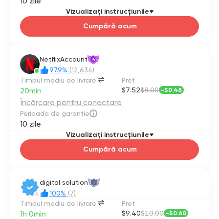
10 zile
Vizualizați instrucțiunile
Cumpără acum
NetflixAccount
IV
97.9%
(12,634)
Timpul mediu de livrare
Preţ
20min
$7.52
$8.00
-
$0.48
Încărcare pentru conectare
Perioada de garanție
10 zile
Vizualizați instrucțiunile
Cumpără acum
digital solution
I
100%
(7)
Timpul mediu de livrare
Preţ
1h 0min
$9.40
$10.00
-
$0.60