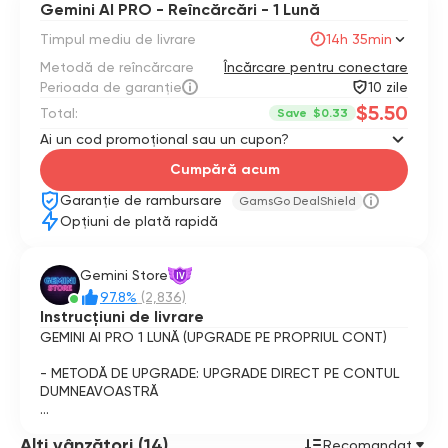
Gemini AI PRO - Reîncărcări - 1 Lună
Timpul mediu de livrare
14h 35min
Metodă de reîncărcare
Încărcare pentru conectare
Perioada de garanție
10 zile
$5.50
Total:
Save
$0.33
Ai un cod promoțional sau un cupon?
Cumpără acum
Garanție de rambursare
GamsGo DealShield
Opțiuni de plată rapidă
Gemini Store
IV
97.8%
(2,836)
Instrucțiuni de livrare
GEMINI AI PRO 1 LUNĂ (UPGRADE PE PROPRIUL CONT)
- METODĂ DE UPGRADE: UPGRADE DIRECT PE CONTUL
DUMNEAVOASTRĂ
- După plasarea comenzii, vă rugăm să furnizați
Alți vânzători (14)
adresa de e-mail, parola și 2FA.
Recomandat