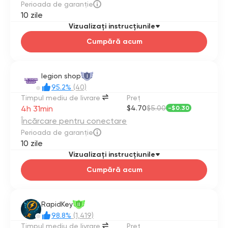
Perioada de garanție
10 zile
Vizualizați instrucțiunile
Cumpără acum
legion shop
I
95.2%
(40)
Timpul mediu de livrare
Preţ
4h 31min
$4.70
$5.00
-
$0.30
Încărcare pentru conectare
Perioada de garanție
10 zile
Vizualizați instrucțiunile
Cumpără acum
RapidKey
II
98.8%
(1,419)
Timpul mediu de livrare
Preţ