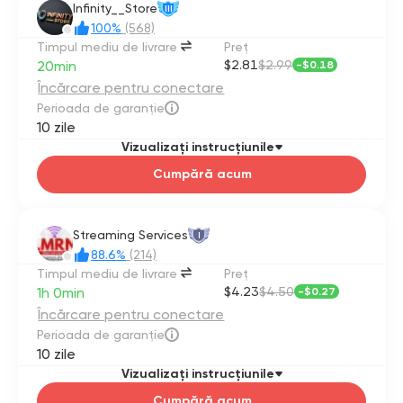
Infinity__Store
III
100%
(568)
Timpul mediu de livrare
Preţ
20min
$2.81
$2.99
-
$0.18
Încărcare pentru conectare
Perioada de garanție
10 zile
Vizualizați instrucțiunile
Cumpără acum
Streaming Services
I
88.6%
(214)
Timpul mediu de livrare
Preţ
1h 0min
$4.23
$4.50
-
$0.27
Încărcare pentru conectare
Perioada de garanție
10 zile
Vizualizați instrucțiunile
Cumpără acum