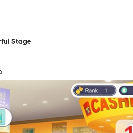
rful Stage
ฏ