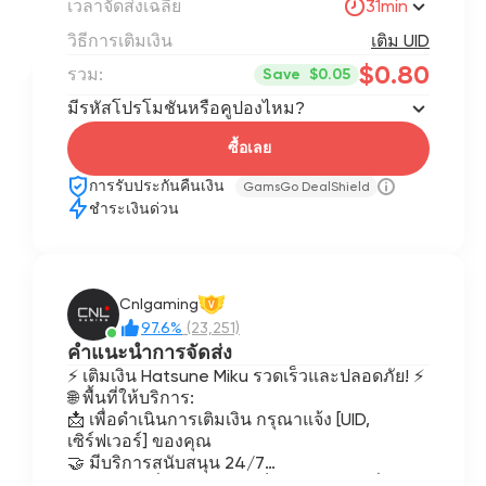
เวลาจัดส่งเฉลี่ย
31min
วิธีการเติมเงิน
เติม UID
$0.80
รวม:
Save
$0.05
มีรหัสโปรโมชันหรือคูปองไหม?
ซื้อเลย
การรับประกันคืนเงิน
GamsGo DealShield
ชำระเงินด่วน
Cnlgaming
V
97.6%
(23,251)
คำแนะนำการจัดส่ง
⚡ เติมเงิน Hatsune Miku รวดเร็วและปลอดภัย! ⚡
🌐 พื้นที่ให้บริการ:
📩 เพื่อดำเนินการเติมเงิน กรุณาแจ้ง [UID,
เซิร์ฟเวอร์] ของคุณ
🤝 มีบริการสนับสนุน 24/7
⚠️ สำคัญ: เพื่อให้ทุกอย่างเป็นไปอย่างราบรื่น