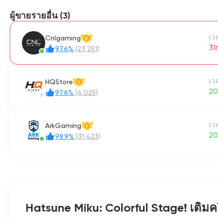
ผู้ขายรายอื่น (3)
เวล
Cnlgaming
V
31
97.6%
(23,251)
เวล
HQStore
V
20
97.6%
(4,025)
เวล
ArkGaming
V
20
98.9%
(31,423)
Hatsune Miku: Colorful Stage! เติมค