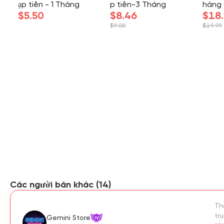
ạp tiền - 1 Tháng
p tiền-3 Tháng
háng 
$5.50
$8.46
HƯỞN
$18
$9.00
$19.99
Các người bán khác (14)
Th
tr
Gemini Store
IV