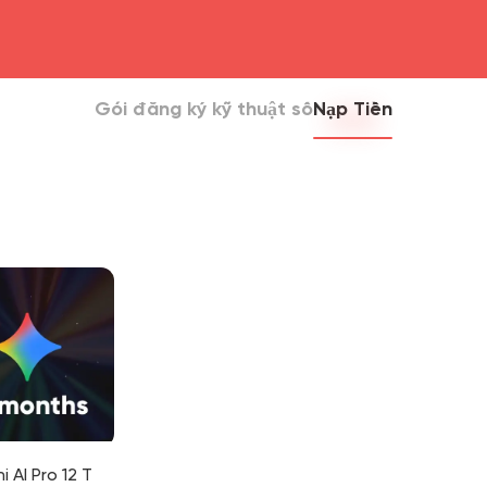
head4
Gói đăng ký kỹ thuật số
Nạp Tiền
 AI Pro 12 T