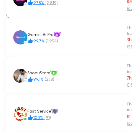
10
97.8%
(2,819)
Đă
Th
tr
Gemini Ai Pro
IV
3h
99.7%
(1,954)
Đă
Th
tr
ShobuStore
II
7h
99.1%
(238)
Đă
Th
tr
Fast Service
I
1h
100%
(91)
Đă