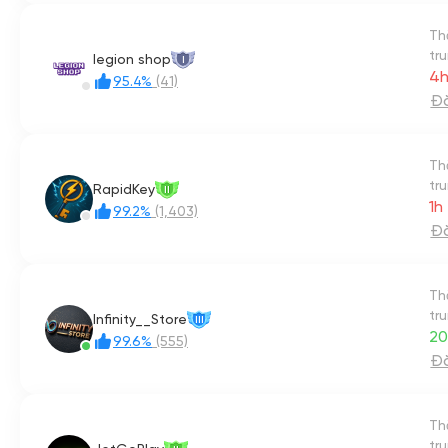
Th
tr
legion shop
I
4h
95.4%
(41)
Đă
Th
tr
RapidKey
II
1h
99.2%
(1,403)
Đă
Th
tr
Infinity__Store
III
20
99.6%
(555)
Đă
Th
tr