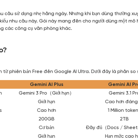
 cầu sử dụng nhẹ hằng ngày. Nhưng khi bạn dùng thường xuyên
 kiểu nhu cầu này. Gói này mang đến cho người dùng một mô hì
ng các công cụ văn phòng khác.
o?
 từ phiên bản Free đến Google AI Ultra. Dưới đây là phần so 
Gemini AI Plus
Gemini AI Pr
h
Gemini 3 Pro（Giới hạn）
Gemini 3.1 Pr
Giới hạn
Cao hơn đáng
s
Cao hơn
1 Million toke
200GB
2TB
Cơ bản
Đầy đủ（Docs / Sheet
Giới hạn
Hạn mức cao 