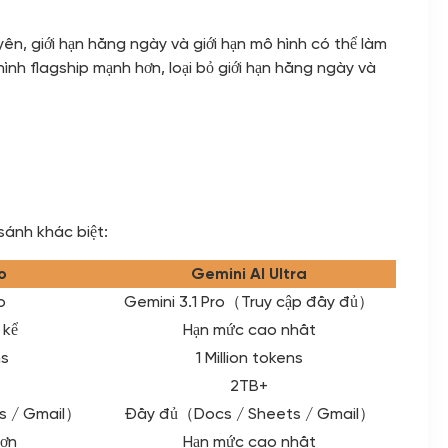
, giới hạn hằng ngày và giới hạn mô hình có thể làm
nh flagship mạnh hơn, loại bỏ giới hạn hằng ngày và
sánh khác biệt:
o
Gemini AI Ultra
o
Gemini 3.1 Pro（Truy cập đầy đủ）
 kể
Hạn mức cao nhất
ns
1 Million tokens
2TB+
s / Gmail）
Đầy đủ（Docs / Sheets / Gmail）
hơn
Hạn mức cao nhất