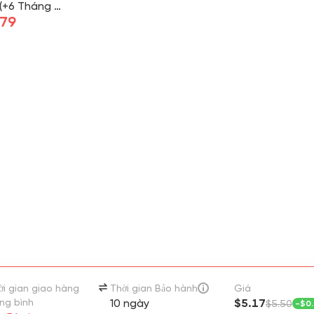
(+6 Tháng T
G)
.79
ời gian giao hàng
Thời gian Bảo hành
Giá
ung bình
10 ngày
$5.17
$5.50
-
$0