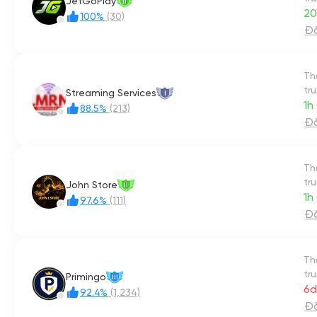
JetGoPlay
II
20
100%
(30)
Đă
Th
tr
Streaming Services
I
1h
88.5%
(213)
Đă
Th
tr
John Store
II
1h
97.6%
(111)
Đă
Th
tr
Primingo
III
6d
92.4%
(1,234)
Đă