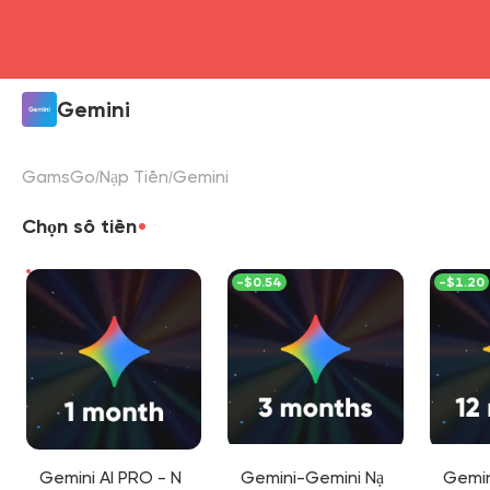
Gemini
GamsGo
Nạp Tiền
Gemini
Chọn số tiền
-
$0.54
-
$1.20
Gemini AI PRO - N
Gemini-Gemini Nạ
Gemini