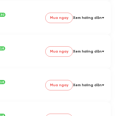
* Cửa hàng không chịu trách nhiệm nếu tài
khoản bị khóa do khách hàng sử dụng
.30
API/IDE để tạo phần mềm độc hại, spam hoặc
Mua ngay
Xem hướng dẫn
vi phạm điều khoản dịch vụ của Google (lạm
dụng cliproxy hoặc anti-manager và sử dụng
.18
Mua ngay
Xem hướng dẫn
.18
Mua ngay
Xem hướng dẫn
.18