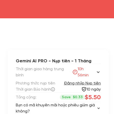
Gemini AI PRO - Nạp tiền - 1 Tháng
Thời gian giao hàng trung
10h
bình
56min
Phương thức nạp tiền
Đăng nhập Nạp tiền
Thời gian Bảo hành
10 ngày
$5.50
Tổng cộng:
Save
$0.33
Bạn có mã khuyến mãi hoặc phiếu giảm giá
không?