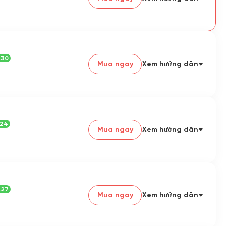
✅ Tính năng Antigravity có thể có ở một số
quốc gia.
✅ Có 1000 tín dụng mỗi tháng (Flow/Whisk)
✅ 2TB lưu trữ (Google Drive, Google Photos,
.30
Google Mail...)
Mua ngay
Xem hướng dẫn
✅ Truy cập Gemini 2.5 Deep Think
✅ Truy cập đầy đủ VEO 3.1
.24
✅ NotebookLM
Mua ngay
Xem hướng dẫn
✅ Tài khoản có thể gia hạn
✅ Bảo hành: 1 tháng
💎 Nếu bạn hài lòng, vui lòng đánh giá tốt
.27
cho tôi. Cảm ơn!
Mua ngay
Xem hướng dẫn
📌 Lưu ý đặc biệt cho người dùng Antigravity: