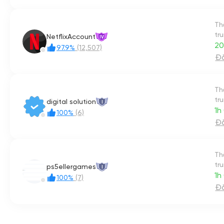
Th
tr
NetflixAccount
IV
20
97.9%
(12,507)
Đă
Th
tr
digital solution
I
1h
100%
(6)
Đă
Th
tr
ps5ellergames
I
1h
100%
(7)
Đă