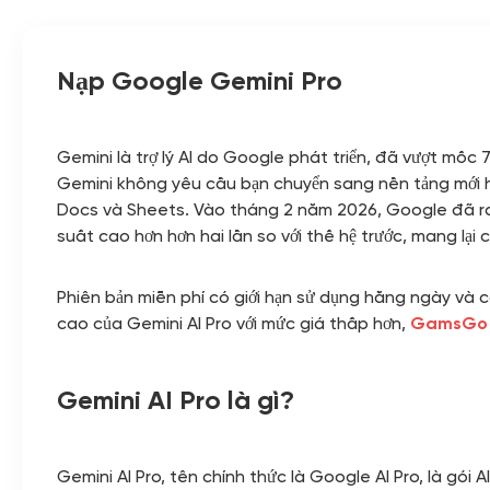
Nạp Google Gemini Pro
Gemini là trợ lý AI do Google phát triển, đã vượt mốc
Gemini không yêu cầu bạn chuyển sang nền tảng mới h
Docs và Sheets. Vào tháng 2 năm 2026, Google đã ra mắ
suất cao hơn hơn hai lần so với thế hệ trước, mang lại c
Phiên bản miễn phí có giới hạn sử dụng hằng ngày và c
cao của Gemini AI Pro với mức giá thấp hơn,
GamsGo
Gemini AI Pro là gì?
Gemini AI Pro, tên chính thức là Google AI Pro, là gói 