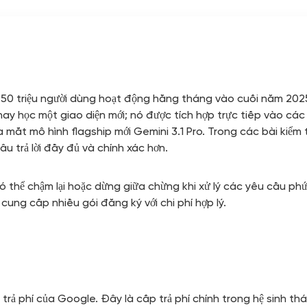
 750 triệu người dùng hoạt động hằng tháng vào cuối năm 2025
ay học một giao diện mới; nó được tích hợp trực tiếp vào c
t mô hình flagship mới Gemini 3.1 Pro. Trong các bài kiểm tr
âu trả lời đầy đủ và chính xác hơn.
ó thể chậm lại hoặc dừng giữa chừng khi xử lý các yêu cầu ph
cung cấp nhiều gói đăng ký với chi phí hợp lý.
AI trả phí của Google. Đây là cấp trả phí chính trong hệ sinh 