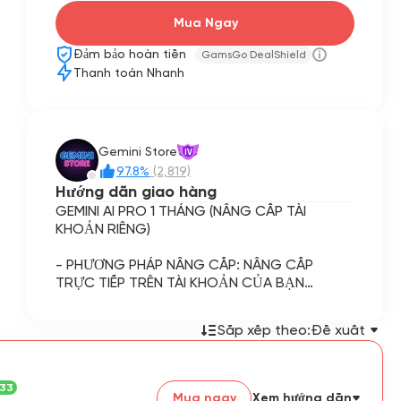
Mua Ngay
Đảm bảo hoàn tiền
GamsGo DealShield
Thanh toán Nhanh
Gemini Store
IV
97.8%
(2,819)
Hướng dẫn giao hàng
GEMINI AI PRO 1 THÁNG (NÂNG CẤP TÀI
KHOẢN RIÊNG)
- PHƯƠNG PHÁP NÂNG CẤP: NÂNG CẤP
TRỰC TIẾP TRÊN TÀI KHOẢN CỦA BẠN
- Sau khi đặt hàng, vui lòng cung cấp địa chỉ
Sắp xếp theo:
Đề xuất
email, mật khẩu và 2FA.
✨ THÔNG TIN SẢN PHẨM
.33
Mua ngay
Xem hướng dẫn