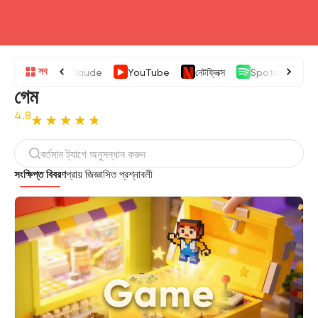
head4
সব
Claude
YouTube
নেটফ্লিক্স
Spotify
জে
গেম
4.8
সংক্ষিপ্ত বিবরণ
প্রায় জিজ্ঞাসিত প্রশ্নাবলী