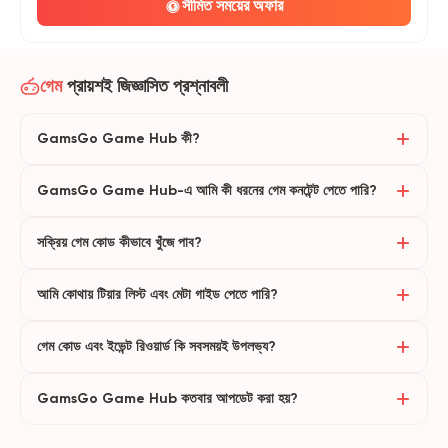
সীমিত সময়ের অফার
গেম
প্রায়শই জিজ্ঞাসিত প্রশ্নাবলী
GamsGo Game Hub কী?
GamsGo Game Hub-এ আমি কী ধরনের গেম কনটেন্ট পেতে পারি?
সক্রিয় গেম কোড কীভাবে খুঁজে পাব?
আমি কোথায় টিয়ার লিস্ট এবং মেটা গাইড পেতে পারি?
গেম কোড এবং ইভেন্ট রিওয়ার্ড কি সবসময়ই উপলভ্য?
GamsGo Game Hub কতবার আপডেট করা হয়?