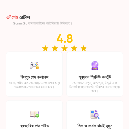
গেম
রেটিংস
GamsGo ব্যবহারকারীদের প্রতিক্রিয়ার ভিত্তিতে।
4.8
বিস্তৃত গেম কভারেজ
মূল্যবান প্রিভিউ কনটেন্ট
সংবাদ, গাইড এবং খেলোয়াড়দের গবেষণার জন্য
খেলোয়াড়দের পুল, আপগ্রেড, ইভেন্ট এবং
ডজনখানেক গেমের ধরন কভার করে।
রিসোর্স ব্যবহার আগেই পরিকল্পনা করতে সাহায্য
করে।
ব্যবহারিক গেম গাইড
লিক ও সংবাদ যাচাই মুছুন