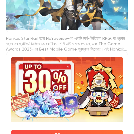
Honkai: Star Rail হলো HoYoverse-এর একটি টার্ন-ভিত্তিক RPG, যা প্রথম
বছরে সব প্ল্যাটফর্ম মিলিয়ে ১০ কোটিরও বেশি ডাউনলোড পেয়েছে এবং The Game
Awards 2023-এর Best Mobile Game পুরস্কার জিতেছে। এই Honkai:
Star Rail হাব-এ আছে সর্বশেষ খবর, ভার্সন আপডেট, রিডিম কোড, ব্যানার গাইড,
চরিত্র বিল্ড, টিম কম্প, রেলিক টিপস, এবং প্রতিটি পর্যায়ের খেলোয়াড়দের জন্য গেমপ্লে
কৌশল। আপনি পরের ব্যানারের জন্য Stellar Jade জমাচ্ছেন, কোনো চরিত্র পুল করার
মতো কি না তা দেখে নিচ্ছেন, রেলিক ফার্ম করছেন, বা কঠিন কনটেন্টের জন্য টিম বানাচ্ছেন—
এই হাব আপনাকে Astral Express-এ ওঠার আগে ভালো সিদ্ধান্ত নিতে সাহায্য
করবে।