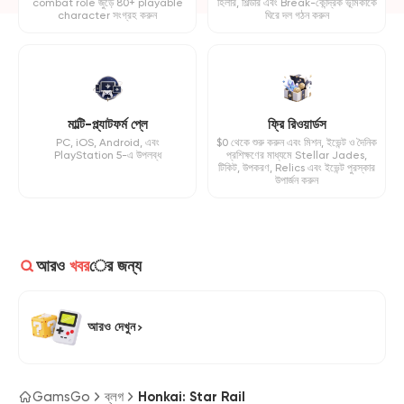
combat role জুড়ে 80+ playable
হিলার, শিল্ডার এবং Break-কেন্দ্রিক ভূমিকাকে
character সংগ্রহ করুন
ঘিরে দল গঠন করুন
মাল্টি-প্ল্যাটফর্ম প্লে
ফ্রি রিওয়ার্ডস
PC, iOS, Android, এবং
$0 থেকে শুরু করুন এবং মিশন, ইভেন্ট ও দৈনিক
PlayStation 5-এ উপলব্ধ
প্রশিক্ষণের মাধ্যমে Stellar Jades,
টিকিট, উপকরণ, Relics এবং ইভেন্ট পুরস্কার
উপার্জন করুন
আরও
খবর
ের জন্য
আরও দেখুন
GamsGo
ব্লগ
Honkai: Star Rail