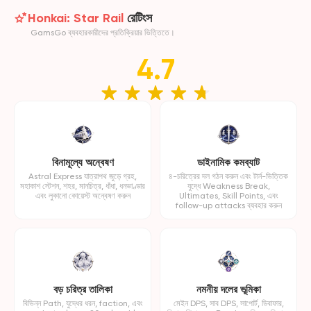
Honkai: Star Rail
রেটিংস
GamsGo ব্যবহারকারীদের প্রতিক্রিয়ার ভিত্তিতে।
4.7
বিনামূল্যে অন্বেষণ
ডাইনামিক কমব্যাট
Astral Express যাত্রাপথ জুড়ে গ্রহ,
৪-চরিত্রের দল গঠন করুন এবং টার্ন-ভিত্তিক
মহাকাশ স্টেশন, শহর, মানচিত্র, ধাঁধা, ধনভাণ্ডার
যুদ্ধে Weakness Break,
এবং লুকানো কোয়েস্ট অন্বেষণ করুন
Ultimates, Skill Points, এবং
follow-up attacks ব্যবহার করুন
বড় চরিত্র তালিকা
নমনীয় দলের ভূমিকা
বিভিন্ন Path, যুদ্ধের ধরন, faction, এবং
মেইন DPS, সাব DPS, সাপোর্ট, ডিবাফার,