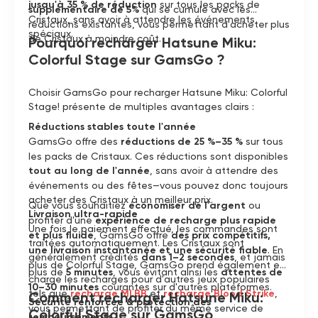
jusqu'à 35 % de réduction
sur tous les packs de
supplémentaire de 5%
qui se cumule avec les
Cristaux, sans avoir à attendre les événements
réductions existantes, vous permettant d'acheter plus
spéciaux.
de Cristaux à moindre coût.
Pourquoi recharger Hatsune Miku:
Colorful Stage sur GamsGo ?
Choisir GamsGo pour recharger Hatsune Miku: Colorful
Stage! présente de multiples avantages clairs :
Réductions stables toute l'année
GamsGo offre des
réductions de 25 %–35 %
sur tous
les packs de Cristaux. Ces réductions sont disponibles
tout au long de l'année
, sans avoir à attendre des
événements ou des fêtes—vous pouvez donc toujours
acheter des Cristaux à un meilleur prix.
Que vous souhaitiez
économiser de l'argent
ou
Livraison ultra-rapide
profiter d'une
expérience de recharge plus rapide
Une fois le paiement effectué, les commandes sont
et plus fluide
, GamsGo offre
des prix compétitifs,
traitées automatiquement. Les Cristaux sont
une livraison instantanée et une sécurité fiable
. En
généralement crédités
dans 1–2 secondes
, et jamais
plus de Colorful Stage, GamsGo prend également en
plus de
5 minutes
, vous évitant ainsi les
attentes de
charge les recharges pour d'autres jeux populaires
10–30 minutes
courantes sur d'autres plateformes.
tels que
recharge MLBB
et
recharge Blood Strike
,
Comment recharger Hatsune Miku:
Sécurité renforcée & protection des
vous permettant de profiter du même service de
Colorful Stage sur GamsGo
remboursements