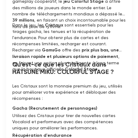
gameplay coopératif, le
jeu Colorful Stage
a attiré
des millions de joueurs dans le monde entier. Le
nombre de téléchargements mondiaux a dépassé les
39 millions
, en faisant un choix incontournable pour les
Dans le jeu, les
Cristaux
sont essentiels pour les
fans de jeux de rythme.
tirages gacha, les tenues et la récupération de
l'endurance. Pour obtenir plus de cartes et des
récompenses limitées, recharger est courant.
Recharger via
GamsGo
offre des
prix plus bas, une
livraison rapide et plusieurs options de paiement
,
en faisant une option plus intelligente à long terme
Qu'est-ce que les Cristaux dans
que la boutique officielle
Colorful Stage
.
HATSUNE MIKU: COLORFUL STAGE ?
Les Cristaux sont la monnaie premium du jeu, utilisés
pour améliorer votre expérience et débloquer des
récompenses :
Gacha (Recrutement de personnages)
Utilisez des Cristaux pour tirer de nouvelles cartes
Vocaloid et performeurs avec des compétences
uniques pour améliorer les performances.
Récupération d'endurance