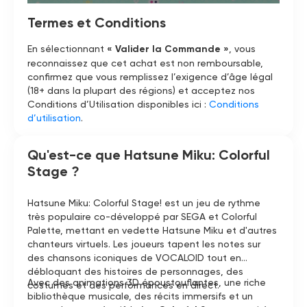
Termes et Conditions
En sélectionnant
« Valider la Commande »
, vous
reconnaissez que cet achat est non remboursable,
confirmez que vous remplissez l’exigence d’âge légal
(18+ dans la plupart des régions) et acceptez nos
Conditions d’Utilisation disponibles ici :
Conditions
d’utilisation
.
Qu'est-ce que Hatsune Miku: Colorful
Stage ?
Hatsune Miku: Colorful Stage! est un jeu de rythme
très populaire co-développé par SEGA et Colorful
Palette, mettant en vedette Hatsune Miku et d'autres
chanteurs virtuels. Les joueurs tapent les notes sur
des chansons iconiques de VOCALOID tout en
débloquant des histoires de personnages, des
Avec des animations 3D époustouflantes, une riche
costumes et des performances en direct.
bibliothèque musicale, des récits immersifs et un