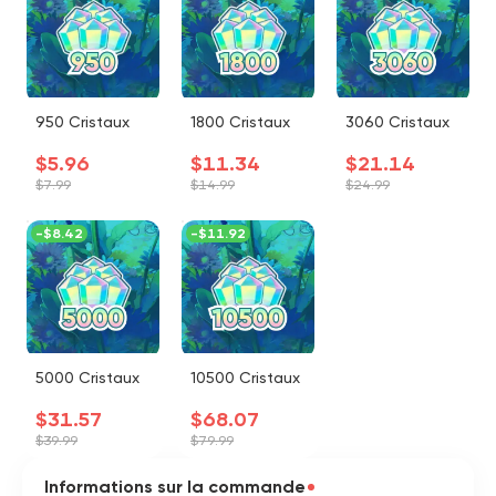
950 Cristaux
1800 Cristaux
3060 Cristaux
$5.96
$11.34
$21.14
$7.99
$14.99
$24.99
-
$8.42
-
$11.92
5000 Cristaux
10500 Cristaux
$31.57
$68.07
$39.99
$79.99
Informations sur la commande