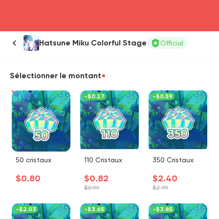
head4
Hatsune Miku Colorful Stage
Official
Sélectionner le montant
-
$0.17
-
$0.59
50 cristaux
110 Cristaux
350 Cristaux
$0.80
$0.82
$2.40
$0.99
$2.99
-
$2.03
-
$3.65
-
$3.85