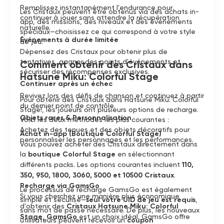
Remplissez instantanément l'endurance pour
Les Cristaux peuvent être obtenus via des achats in-
continuer à jouer sans attendre la récupération
app, des missions, des niveaux et des événements
naturelle.
spéciaux—choisissez ce qui correspond à votre style
Événements à durée limitée
de jeu.
Dépensez des Cristaux pour obtenir plus de
tentatives, gagner des points d'événements et
Comment obtenir des Cristaux dans
sécuriser des récompenses exclusives.
Hatsune Miku: Colorful Stage
Continuer après un échec
Revivez lors des défis de chanson et continuez à partir
Pour obtenir des Cristaux dans Hatsune Miku: Colorful
du dernier point de contrôle.
Stage!, les joueurs ont plusieurs options de recharge.
Objets rares & Personnalisation
Voici les deux méthodes les plus courantes :
Achetez des tenues et des objets décoratifs pour
Achat in-app (Boutique Colorful Stage)
personnaliser les personnages et les performances.
Vous pouvez acheter des Cristaux directement dans
la
boutique Colorful Stage
en sélectionnant
différents packs. Les options courantes incluent
110,
350, 950, 1800, 3060, 5000 et 10500 Cristaux
.
Recharge via GamsGo
Le processus de recharge GamsGo est également
Si vous cherchez une manière plus économique
simple et sécurisé—
seul votre UID de jeu est requis
,
d'obtenir des
Cristaux Hatsune Miku: Colorful
sans mot de passe nécessaire. De plus, les nouveaux
Stage
,
GamsGo
est un choix idéal. GamsGo offre
utilisateurs peuvent recevoir un
coupon