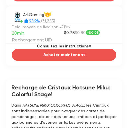
ArkGaming
V
98.9%
(31,353)
Délai moyen de livraison
Prix
20min
$0.75
$0.80
-
$0.05
Rechargement UID
Consultez les instructions
Acheter maintenant
Recharge de Cristaux Hatsune Miku:
Colorful Stage!
Dans
HATSUNE MIKU: COLORFUL STAGE!
, les Cristaux
sont indispensables pour invoquer des cartes de
personnages, obtenir des tenues limitées et participer
aux bannières d’événements. Les événements