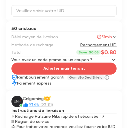
50 cristaux
Délai moyen de livraison
31min
Méthode de recharge
Rechargement UID
$0.80
Total :
Save
$0.05
Vous avez un code promo ou un coupon ?
Acheter maintenant
Remboursement garanti
GamsGo DealShield
Paiement express
Cnlgaming
V
97.6%
(23,111)
Instructions de livraison
⚡ Recharge Hatsune Miku rapide et sécurisée ! ⚡
🌐 Région de service :
📩 Pour traiter votre recharge, veuillez fournir votre [UID,