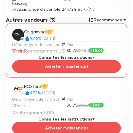
Serveur].
🤝 Assistance disponible 24h/24 et 7j/7.
⚠️ IMPORTANT : Pour garantir le bon déroulement,
Autres vendeurs (3)
veuillez vérifier attentivement vos informations avant
Recommandé
de les envoyer. Une fois la recharge effectuée, elle est
définitive et aucun remboursement ne pourra être
Cnlgaming
V
97.6%
(23,111)
Délai moyen de livraison
Prix
31min
Rechargement UID
$0.75
$0.80
-
$0.05
Consultez les instructions
Acheter maintenant
HQStore
V
97.5%
(3,988)
Délai moyen de livraison
Prix
20min
$0.75
$0.80
-
$0.05
Rechargement UID
Consultez les instructions
Acheter maintenant