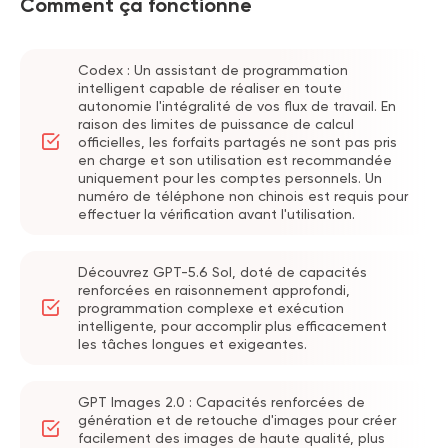
Comment ça fonctionne
ou la création de contenu. Si vous êtes
également intéressé par d'autres outils d'IA
intelligents, consultez nos
comptes Perplexity
Pro
— parfaits pour trouver des informations
Codex : Un assistant de programmation
précises, effectuer des recherches
intelligent capable de réaliser en toute
autonomie l'intégralité de vos flux de travail. En
approfondies, et bien plus encore.
raison des limites de puissance de calcul
Pourquoi choisir GamsGo pour acheter un
officielles, les forfaits partagés ne sont pas pris
en charge et son utilisation est recommandée
compte ChatGPT ?
uniquement pour les comptes personnels. Un
Parce que c’est abordable, facile à utiliser et
numéro de téléphone non chinois est requis pour
fiable.
effectuer la vérification avant l'utilisation.
L’
abonnement officiel à ChatGPT Plus
coûte
Découvrez GPT-5.6 Sol, doté de capacités
20 $ par mois. Sur GamsGo, vous pouvez
renforcées en raisonnement approfondi,
économiser entre 60 et 70 % tout en
programmation complexe et exécution
bénéficiant d’un accès complet.
intelligente, pour accomplir plus efficacement
les tâches longues et exigeantes.
Après avoir passé votre commande, il suffit de
quelques étapes simples pour commencer à
utiliser ChatGPT Plus. Et si vous avez besoin
GPT Images 2.0 : Capacités renforcées de
génération et de retouche d'images pour créer
d’aide, notre support client 24h/24 est
facilement des images de haute qualité, plus
disponible et répond généralement en