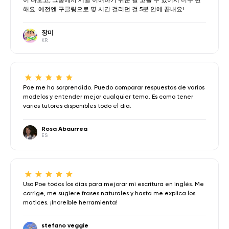
해요. 예전엔 구글링으로 몇 시간 걸리던 걸 5분 안에 끝내요!
장미
KR
Poe me ha sorprendido. Puedo comparar respuestas de varios
modelos y entender mejor cualquier tema. Es como tener
varios tutores disponibles todo el día.
Rosa Abaurrea
ES
Uso Poe todos los días para mejorar mi escritura en inglés. Me
corrige, me sugiere frases naturales y hasta me explica los
matices. ¡Increíble herramienta!
stefano veggie